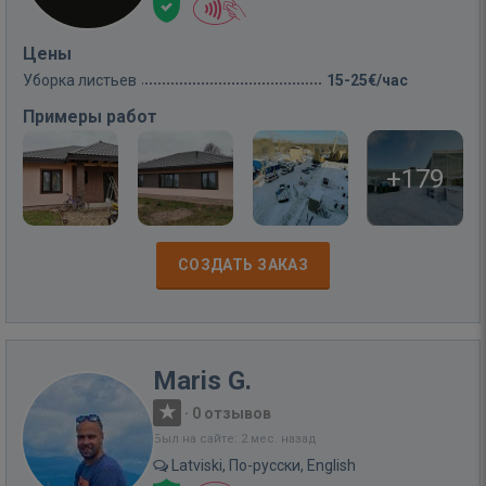
Цены
Уборка листьев
15-25€/час
Примеры работ
+179
СОЗДАТЬ ЗАКАЗ
Maris G.
·
0 отзывов
Был на сайте: 2 мес. назад
Latviski, По-русски, English