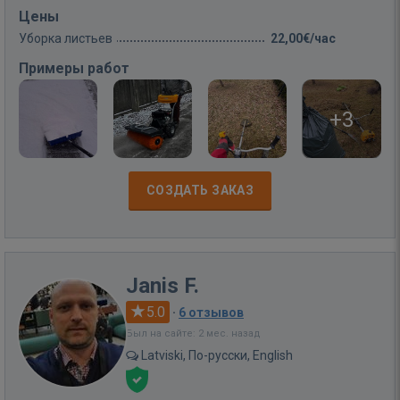
Цены
Уборка листьев
22,00€/час
Примеры работ
+3
СОЗДАТЬ ЗАКАЗ
Janis F.
5.0
·
6 отзывов
Был на сайте: 2 мес. назад
Latviski, По-русски, English