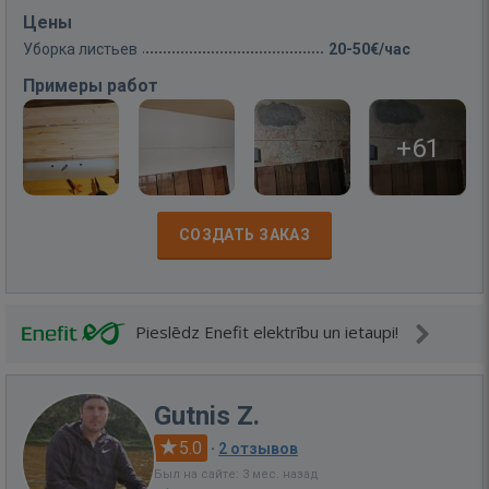
Цены
Уборка листьев
20-50€/час
Примеры работ
+61
СОЗДАТЬ ЗАКАЗ
Pieslēdz Enefit elektrību un ietaupi!
Gutnis Z.
5.0
·
2 отзывов
Был на сайте: 3 мес. назад