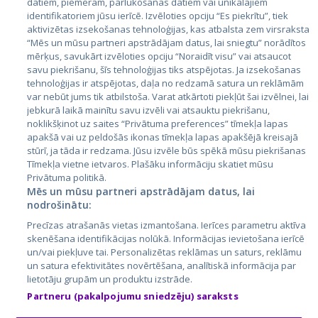
datiem, piemēram, pārlūkošanas datiem vai unikālajiem
identifikatoriem jūsu ierīcē. Izvēloties opciju “Es piekrītu”, tiek
Страны
aktivizētas izsekošanas tehnoloģijas, kas atbalsta zem virsraksta
Эстония
“Mēs un mūsu partneri apstrādājam datus, lai sniegtu” norādītos
mērķus, savukārt izvēloties opciju “Noraidīt visu” vai atsaucot
Латвия
savu piekrišanu, šīs tehnoloģijas tiks atspējotas. Ja izsekošanas
tehnoloģijas ir atspējotas, daļa no redzamā satura un reklāmām
Литва
var nebūt jums tik atbilstoša. Varat atkārtoti piekļūt šai izvēlnei, lai
jebkurā laikā mainītu savu izvēli vai atsauktu piekrišanu,
noklikšķinot uz saites “Privātuma preferences” tīmekļa lapas
apakšā vai uz peldošās ikonas tīmekļa lapas apakšējā kreisajā
stūrī, ja tāda ir redzama. Jūsu izvēle būs spēkā mūsu piekrišanas
Tīmekļa vietne ietvaros. Plašāku informāciju skatiet mūsu
Privātuma politikā.
Mēs un mūsu partneri apstrādājam datus, lai
nodrošinātu:
City24.lv
CVbankas.lt
Precīzas atrašanās vietas izmantošana. Ierīces parametru aktīva
City24.ee
Kainos.lt
skenēšana identifikācijas nolūkā. Informācijas ievietošana ierīcē
un/vai piekļuve tai. Personalizētas reklāmas un saturs, reklāmu
GetaPro.lv
Paslaugos.lt
un satura efektivitātes novērtēšana, analītiskā informācija par
GetaPro.ee
auto24.ee
lietotāju grupām un produktu izstrāde.
Skelbiu.lt
KV.ee
Partneru (pakalpojumu sniedzēju) saraksts
Autoplius.lt
Osta.ee