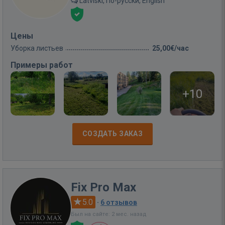
Latviski, По-русски, English
Цены
Уборка листьев
25,00€/час
Примеры работ
+10
СОЗДАТЬ ЗАКАЗ
Fix Pro Max
5.0
·
6 отзывов
Был на сайте: 2 мес. назад