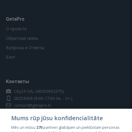
GetaPro
О проекте
Обратная связь
Вопросы и Ответы
Блог
Контакты
City24 SIA, (40003692375)
28259069
(9:00-17:00 пн. - пт.)
contact@getapro.lv
Mums rūp jūsu konfidencialitāte
Mēs un mūsu
270
partneri glabājam un piekļūstam personas