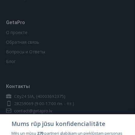
GetaPro
О проекте
Обратная связь
Вопросы и Ответы
Блог
Контакты
City24 SIA, (40003692375)
28259069
(9:00-17:00 пн. - пт.)
contact@getapro.lv
Mums rūp jūsu konfidencialitāte
Mēs un mūsu
270
partneri glabājam un piekļūstam personas