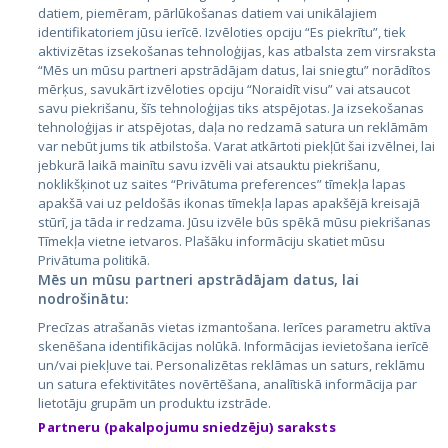
datiem, piemēram, pārlūkošanas datiem vai unikālajiem
identifikatoriem jūsu ierīcē. Izvēloties opciju “Es piekrītu”, tiek
Страны
aktivizētas izsekošanas tehnoloģijas, kas atbalsta zem virsraksta
Эстония
“Mēs un mūsu partneri apstrādājam datus, lai sniegtu” norādītos
mērķus, savukārt izvēloties opciju “Noraidīt visu” vai atsaucot
Латвия
savu piekrišanu, šīs tehnoloģijas tiks atspējotas. Ja izsekošanas
tehnoloģijas ir atspējotas, daļa no redzamā satura un reklāmām
Литва
var nebūt jums tik atbilstoša. Varat atkārtoti piekļūt šai izvēlnei, lai
jebkurā laikā mainītu savu izvēli vai atsauktu piekrišanu,
noklikšķinot uz saites “Privātuma preferences” tīmekļa lapas
apakšā vai uz peldošās ikonas tīmekļa lapas apakšējā kreisajā
stūrī, ja tāda ir redzama. Jūsu izvēle būs spēkā mūsu piekrišanas
Tīmekļa vietne ietvaros. Plašāku informāciju skatiet mūsu
Privātuma politikā.
Mēs un mūsu partneri apstrādājam datus, lai
nodrošinātu:
City24.lv
CVbankas.lt
Precīzas atrašanās vietas izmantošana. Ierīces parametru aktīva
City24.ee
Kainos.lt
skenēšana identifikācijas nolūkā. Informācijas ievietošana ierīcē
un/vai piekļuve tai. Personalizētas reklāmas un saturs, reklāmu
GetaPro.lv
Paslaugos.lt
un satura efektivitātes novērtēšana, analītiskā informācija par
GetaPro.ee
auto24.ee
lietotāju grupām un produktu izstrāde.
Skelbiu.lt
KV.ee
Partneru (pakalpojumu sniedzēju) saraksts
Autoplius.lt
Osta.ee