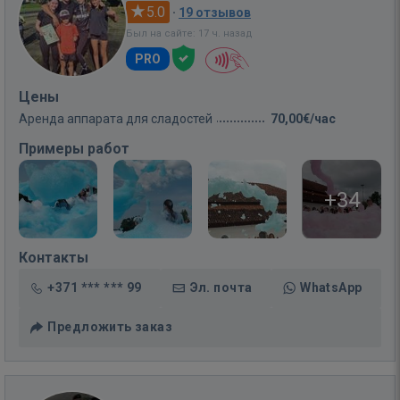
5.0
·
19 отзывов
Был на сайте: 17 ч. назад
PRO
Цены
Аренда аппарата для сладостей
70,00€/час
Примеры работ
+34
Контакты
+371 *** *** 99
Эл. почта
WhatsApp
Предложить заказ