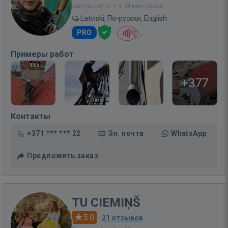
Был на сайте: 1 ч. 34 мин. назад
Latviski, По-русски, English
PRO
Примеры работ
+377
Контакты
+371 *** *** 22
Эл. почта
WhatsApp
Предложить заказ
TU CIEMIŅŠ
5.0
·
21 отзывов