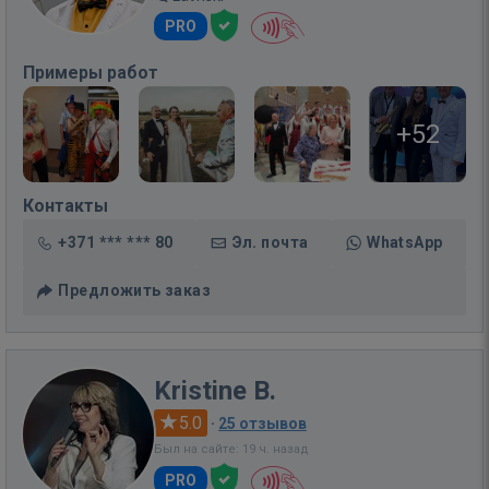
PRO
Примеры работ
+52
Контакты
+371 *** *** 80
Эл. почта
WhatsApp
Предложить заказ
Kristine B.
5.0
·
25 отзывов
Был на сайте: 19 ч. назад
PRO