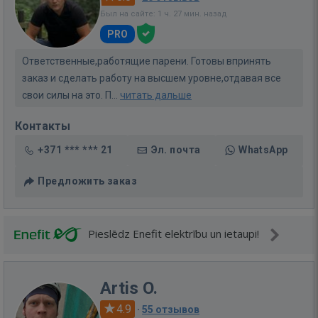
Был на сайте: 1 ч. 27 мин. назад
PRO
Ответственные,работящие парени. Готовы впринять
заказ и сделать работу на высшем уровне,отдавая все
свои силы на это. П...
читать дальше
Контакты
+371 *** *** 21
Эл. почта
WhatsApp
Предложить заказ
Pieslēdz Enefit elektrību un ietaupi!
Artis O.
4.9
·
55 отзывов