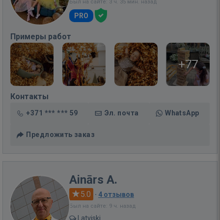
Был на сайте: 3 ч. 35 мин. назад
PRO
Примеры работ
+77
Контакты
+371 *** *** 59
Эл. почта
WhatsApp
Предложить заказ
Ainārs A.
5.0
·
4 отзывов
Был на сайте: 9 ч. назад
Latviski