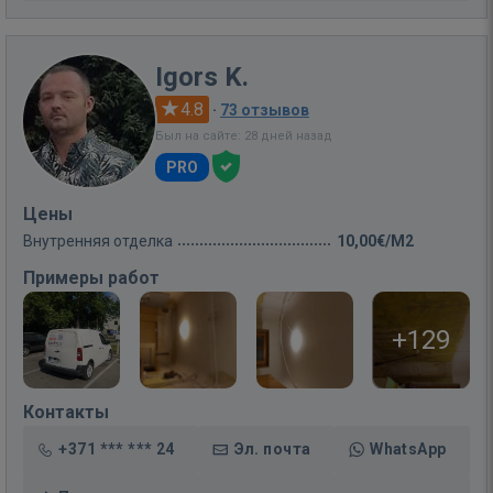
Igors K.
4.8
·
73 отзывов
Был на сайте: 28 дней назад
PRO
Цены
Внутренняя отделка
10,00€/M2
Примеры работ
+129
Контакты
+371 *** *** 24
Эл. почта
WhatsApp