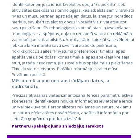
identifikatoriem jūsu ierīcē. Izvēloties opciju “Es piekrītu”, tiek
Страны
aktivizētas izsekošanas tehnoloģijas, kas atbalsta zem virsraksta
Эстония
“Mēs un mūsu partneri apstrādājam datus, lai sniegtu” norādītos
mērķus, savukārt izvēloties opciju “Noraidīt visu” vai atsaucot
Латвия
savu piekrišanu, šīs tehnoloģijas tiks atspējotas. Ja izsekošanas
tehnoloģijas ir atspējotas, daļa no redzamā satura un reklāmām
Литва
var nebūt jums tik atbilstoša. Varat atkārtoti piekļūt šai izvēlnei, lai
jebkurā laikā mainītu savu izvēli vai atsauktu piekrišanu,
noklikšķinot uz saites “Privātuma preferences” tīmekļa lapas
apakšā vai uz peldošās ikonas tīmekļa lapas apakšējā kreisajā
stūrī, ja tāda ir redzama. Jūsu izvēle būs spēkā mūsu piekrišanas
Tīmekļa vietne ietvaros. Plašāku informāciju skatiet mūsu
Privātuma politikā.
Mēs un mūsu partneri apstrādājam datus, lai
nodrošinātu:
City24.lv
CVbankas.lt
Precīzas atrašanās vietas izmantošana. Ierīces parametru aktīva
City24.ee
Kainos.lt
skenēšana identifikācijas nolūkā. Informācijas ievietošana ierīcē
un/vai piekļuve tai. Personalizētas reklāmas un saturs, reklāmu
GetaPro.lv
Paslaugos.lt
un satura efektivitātes novērtēšana, analītiskā informācija par
GetaPro.ee
auto24.ee
lietotāju grupām un produktu izstrāde.
Skelbiu.lt
KV.ee
Partneru (pakalpojumu sniedzēju) saraksts
Autoplius.lt
Osta.ee
Aruodas.lt
KuldneBörs.ee