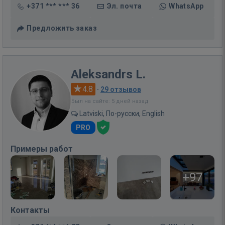
+371 *** *** 36
Эл. почта
WhatsApp
Предложить заказ
Aleksandrs L.
4.8
·
29 отзывов
Был на сайте: 5 дней назад
Latviski, По-русски, English
PRO
Примеры работ
+97
Контакты