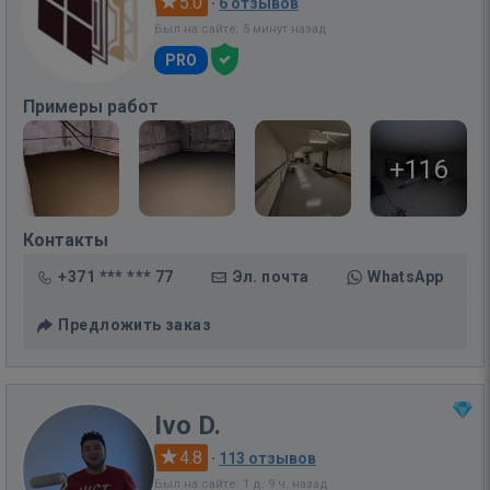
5.0
·
6 отзывов
Был на сайте: 5 минут назад
PRO
Примеры работ
+116
Контакты
+371 *** *** 77
Эл. почта
WhatsApp
Предложить заказ
Ivo D.
4.8
·
113 отзывов
Был на сайте: 1 д. 9 ч. назад