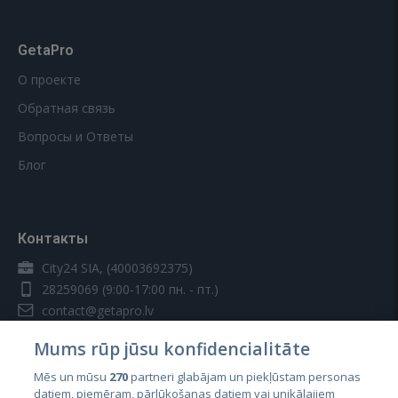
GetaPro
О проекте
Обратная связь
Вопросы и Ответы
Блог
Контакты
City24 SIA, (40003692375)
28259069
(9:00-17:00 пн. - пт.)
contact@getapro.lv
Mums rūp jūsu konfidencialitāte
Mēs un mūsu
270
partneri glabājam un piekļūstam personas
datiem, piemēram, pārlūkošanas datiem vai unikālajiem