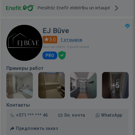
Pieslēdz Enefit elektrību un ietaupi!
EJ Būve
5.0
·
1 отзывов
Был на сайте: 3 дней назад
PRO
Примеры работ
+5
Контакты
+371 *** *** 46
Эл. почта
WhatsApp
Предложить заказ