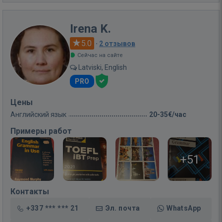
Irena K.
5.0
·
2 отзывов
Сейчас на сайте
Latviski, English
PRO
Цены
Английский язык
20-35€/час
Примеры работ
+51
Контакты
+337 *** *** 21
Эл. почта
WhatsApp