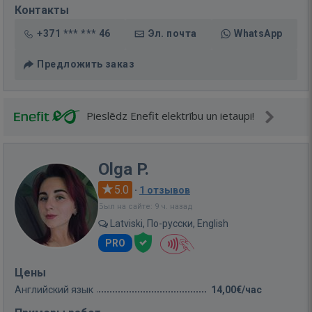
Контакты
+371 *** *** 46
Эл. почта
WhatsApp
Предложить заказ
Pieslēdz Enefit elektrību un ietaupi!
Olga P.
5.0
·
1 отзывов
Был на сайте: 9 ч. назад
Latviski, По-русски, English
PRO
Цены
Английский язык
14,00€/час