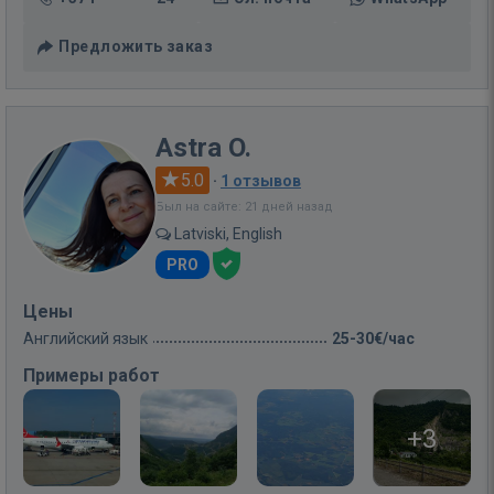
Предложить заказ
Astra O.
5.0
·
1 отзывов
Был на сайте: 21 дней назад
Latviski, English
PRO
Цены
Английский язык
25-30€/час
Примеры работ
+3