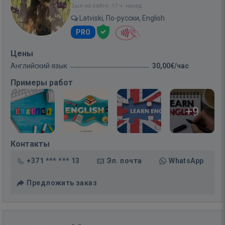
Был на сайте: 17 ч. назад
Latviski, По-русски, English
PRO
Цены
Английский язык
30,00€/час
Примеры работ
+9
Контакты
+371 *** *** 13
Эл. почта
WhatsApp
Предложить заказ