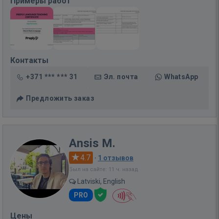
Примеры работ
Контакты
+371 *** *** 31
Эл. почта
WhatsApp
Предложить заказ
Ansis M.
4.7
·
1 отзывов
Был на сайте: 11 ч. назад
Latviski, English
PRO
Цены