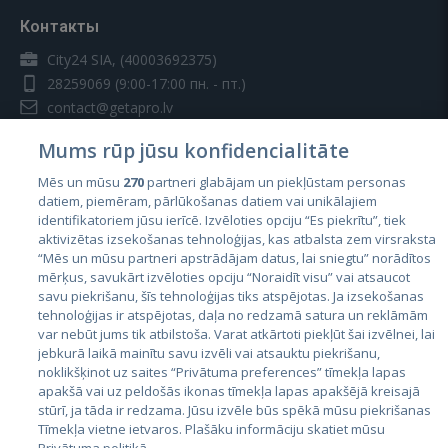
Контакты
City24 SIA, (40003692375)
28259069
(9:00-17:00 пн. - пт.)
contact@getapro.lv
Mums rūp jūsu konfidencialitāte
Mēs un mūsu
270
partneri glabājam un piekļūstam personas
datiem, piemēram, pārlūkošanas datiem vai unikālajiem
identifikatoriem jūsu ierīcē. Izvēloties opciju “Es piekrītu”, tiek
Страны
aktivizētas izsekošanas tehnoloģijas, kas atbalsta zem virsraksta
Эстония
“Mēs un mūsu partneri apstrādājam datus, lai sniegtu” norādītos
mērķus, savukārt izvēloties opciju “Noraidīt visu” vai atsaucot
Латвия
savu piekrišanu, šīs tehnoloģijas tiks atspējotas. Ja izsekošanas
tehnoloģijas ir atspējotas, daļa no redzamā satura un reklāmām
Литва
var nebūt jums tik atbilstoša. Varat atkārtoti piekļūt šai izvēlnei, lai
jebkurā laikā mainītu savu izvēli vai atsauktu piekrišanu,
noklikšķinot uz saites “Privātuma preferences” tīmekļa lapas
apakšā vai uz peldošās ikonas tīmekļa lapas apakšējā kreisajā
stūrī, ja tāda ir redzama. Jūsu izvēle būs spēkā mūsu piekrišanas
Tīmekļa vietne ietvaros. Plašāku informāciju skatiet mūsu