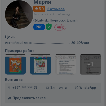
Мария
5.0
·
8 отзывов
Был на сайте: 4 дней назад
Latviski, По-русски, English
PRO
Цены
Английский язык
20-40€/час
Примеры работ
+1
Контакты
+371 *** *** 75
Эл. почта
WhatsApp
Предложить заказ