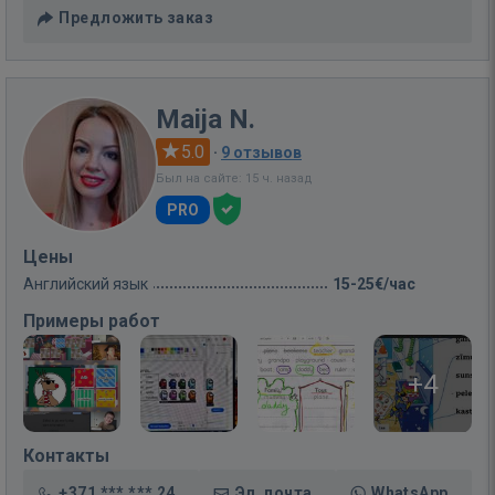
Предложить заказ
Maija N.
5.0
·
9 отзывов
Был на сайте: 15 ч. назад
PRO
Цены
Английский язык
15-25€/час
Примеры работ
+4
Контакты
+371 *** *** 24
Эл. почта
WhatsApp