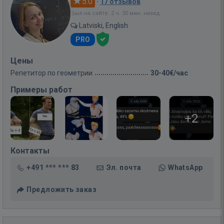
5.0
·
17 отзывов
Был на сайте: 2 ч. 30 мин. назад
Latviski, English
PRO
Цены
Репетитор по геометрии
30-40€/час
Примеры работ
+2
Контакты
+491 *** *** 83
Эл. почта
WhatsApp
Предложить заказ