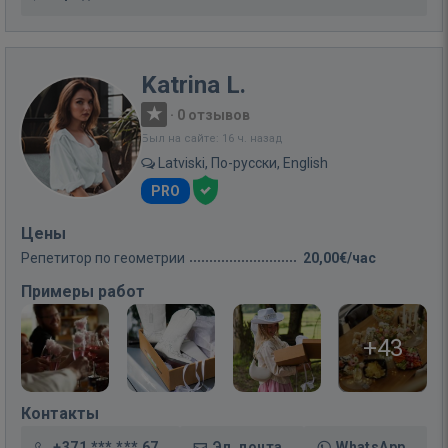
Katrina L.
·
0 отзывов
Был на сайте: 16 ч. назад
Latviski, По-русски, English
PRO
Цены
Репетитор по геометрии
20,00€/час
Примеры работ
+43
Контакты
+371 *** *** 67
Эл. почта
WhatsApp