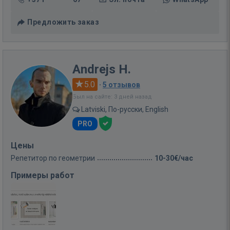
Предложить заказ
Andrejs H.
5.0
·
5 отзывов
Был на сайте: 3 дней назад
Latviski, По-русски, English
PRO
Цены
Репетитор по геометрии
10-30€/час
Примеры работ