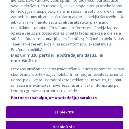
mērķus, savukārt izvēloties opciju “Noraidīt visu” vai atsaucot
Латвия
savu piekrišanu, šīs tehnoloģijas tiks atspējotas. Ja izsekošanas
tehnoloģijas ir atspējotas, daļa no redzamā satura un reklāmām
Литва
var nebūt jums tik atbilstoša. Varat atkārtoti piekļūt šai izvēlnei, lai
jebkurā laikā mainītu savu izvēli vai atsauktu piekrišanu,
noklikšķinot uz saites “Privātuma preferences” tīmekļa lapas
apakšā vai uz peldošās ikonas tīmekļa lapas apakšējā kreisajā
stūrī, ja tāda ir redzama. Jūsu izvēle būs spēkā mūsu piekrišanas
Tīmekļa vietne ietvaros. Plašāku informāciju skatiet mūsu
Privātuma politikā.
Mēs un mūsu partneri apstrādājam datus, lai
nodrošinātu:
City24.lv
CVbankas.lt
Precīzas atrašanās vietas izmantošana. Ierīces parametru aktīva
City24.ee
Kainos.lt
skenēšana identifikācijas nolūkā. Informācijas ievietošana ierīcē
un/vai piekļuve tai. Personalizētas reklāmas un saturs, reklāmu
GetaPro.lv
Paslaugos.lt
un satura efektivitātes novērtēšana, analītiskā informācija par
GetaPro.ee
auto24.ee
lietotāju grupām un produktu izstrāde.
Skelbiu.lt
KV.ee
Partneru (pakalpojumu sniedzēju) saraksts
Autoplius.lt
Osta.ee
Aruodas.lt
KuldneBörs.ee
Es piekrītu
Noraidīt visu