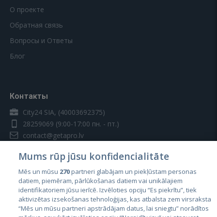
О проекте
Обратная связь
Вопросы и Ответы
Блог
Контакты
City24 SIA, (40003692375)
28259069
(9:00-17:00 пн. - пт.)
contact@getapro.lv
Mums rūp jūsu konfidencialitāte
Mēs un mūsu
270
partneri glabājam un piekļūstam personas
datiem, piemēram, pārlūkošanas datiem vai unikālajiem
identifikatoriem jūsu ierīcē. Izvēloties opciju “Es piekrītu”, tiek
Страны
aktivizētas izsekošanas tehnoloģijas, kas atbalsta zem virsraksta
Эстония
“Mēs un mūsu partneri apstrādājam datus, lai sniegtu” norādītos