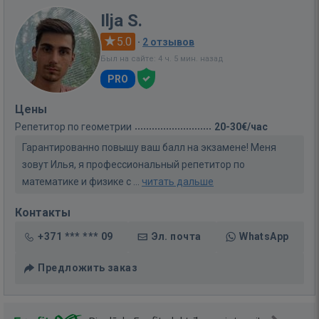
Ilja S.
5.0
·
2 отзывов
Был на сайте: 4 ч. 5 мин. назад
PRO
Цены
Репетитор по геометрии
20-30€/час
Гарантированно повышу ваш балл на экзамене! Меня
зовут Илья, я профессиональный репетитор по
математике и физике с ...
читать дальше
Контакты
+371 *** *** 09
Эл. почта
WhatsApp
Предложить заказ