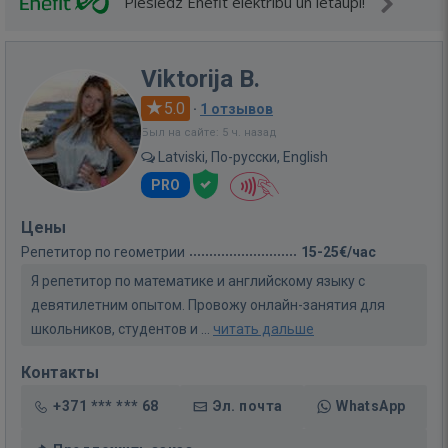
Pieslēdz Enefit elektrību un ietaupi!
Viktorija B.
5.0
·
1 отзывов
Был на сайте: 5 ч. назад
Latviski, По-русски, English
PRO
Цены
Репетитор по геометрии
15-25€/час
Я репетитор по математике и английскому языку с
девятилетним опытом. Провожу онлайн-занятия для
школьников, студентов и ...
читать дальше
Контакты
+371 *** *** 68
Эл. почта
WhatsApp