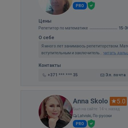
PRO
Цены
Репетитор по математике
15-3
О себе
Я много лет занимаюсь репетиторством. Мате
вступительным и заключитель...
читать даль
Контакты
+371 *** *** 35
Эл. почта
Anna Skolo
5.0
Был на сайте: 14 ч. назад
Latviski, По-русски
PRO