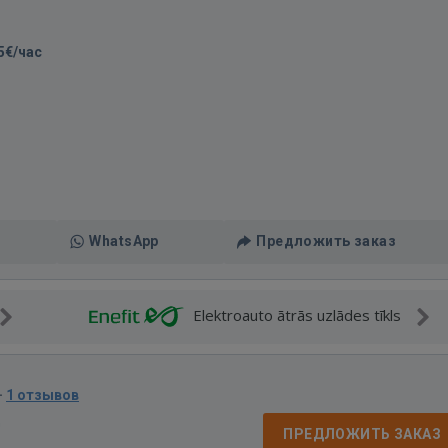
5€/час
WhatsApp
Предложить заказ
Elektroauto ātrās uzlādes tīkls
·
1 отзывов
д
ПРЕДЛОЖИТЬ ЗАКАЗ