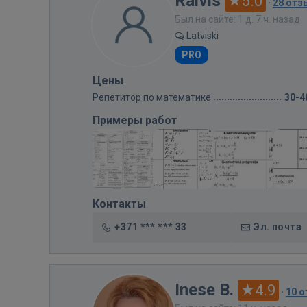
Raivis
5.0
·
28 отз
Был на сайте: 1 д. 7 ч. назад
Latviski
PRO
Цены
Репетитор по математике
30-4
Примеры работ
Контакты
+371 *** *** 33
Эл. почта
Inese B.
4.9
·
10 