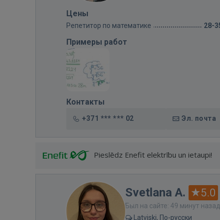
Цены
Репетитор по математике
28-3
Примеры работ
Контакты
+371 *** *** 02
Эл. почта
Pieslēdz Enefit elektrību un ietaupi!
Svetlana A.
5.0
Был на сайте: 49 минут наза
Latviski, По-русски