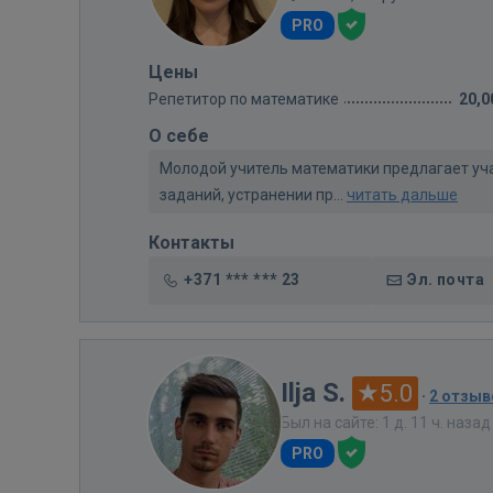
PRO
Цены
Репетитор по математике
20,0
О себе
Молодой учитель математики предлагает уч
заданий, устранении пр...
читать дальше
Контакты
+371 *** *** 23
Эл. почта
Ilja S.
5.0
·
2 отзыв
Был на сайте: 1 д. 11 ч. назад
PRO