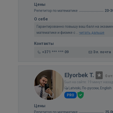
Цены
Репетитор по математике
20-3
О себе
Гарантированно повышу ваш балл на экзамен
математике и физике с ...
читать дальше
Контакты
+371 *** *** 09
Эл. почта
Elyorbek T.
·
0 о
Был на сайте: 19 минут наза
Latviski, По-русски, English
PRO
Цены
Репетитор по математике
25,0