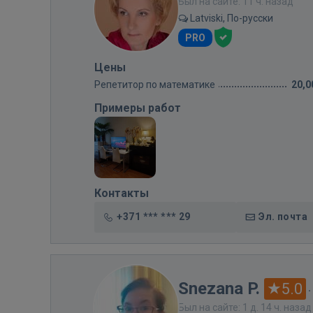
Был на сайте: 11 ч. назад
Latviski, По-русски
PRO
Цены
Репетитор по математике
20,0
Примеры работ
Контакты
+371 *** *** 29
Эл. почта
Snezana P.
5.0
·
Был на сайте: 1 д. 14 ч. назад