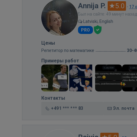
Annija P.
5.0
·
17 
Был на сайте: 49 минут наза
Latviski, English
PRO
Цены
Репетитор по математике
30-4
Примеры работ
Контакты
+491 *** *** 83
Эл. почта