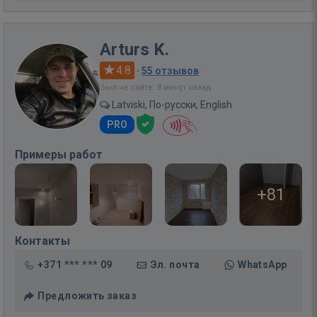
Arturs K.
4.8
·
55 отзывов
Был на сайте: 8 минут назад
Latviski, По-русски, English
PRO
Примеры работ
+81
Контакты
+371 *** *** 09
Эл. почта
WhatsApp
Предложить заказ