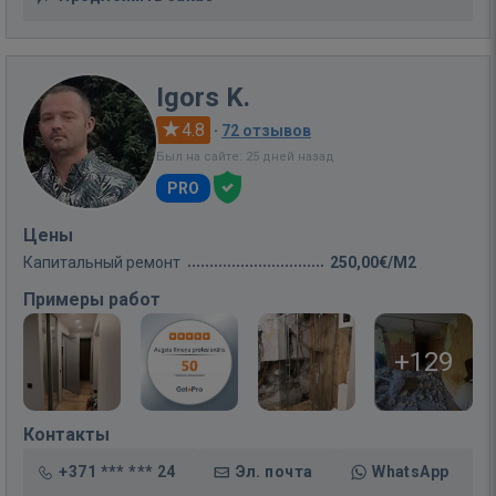
Igors K.
4.8
·
72 отзывов
Был на сайте: 25 дней назад
PRO
Цены
Капитальный ремонт
250,00€/M2
Примеры работ
+129
Контакты
+371 *** *** 24
Эл. почта
WhatsApp