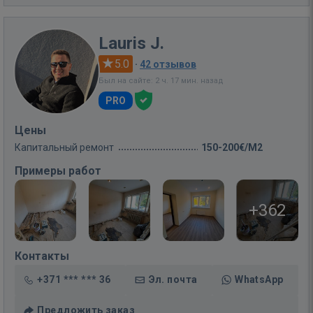
Lauris J.
5.0
·
42 отзывов
Был на сайте: 2 ч. 17 мин. назад
PRO
Цены
Капитальный ремонт
150-200€/M2
Примеры работ
+362
Контакты
+371 *** *** 36
Эл. почта
WhatsApp
Предложить заказ