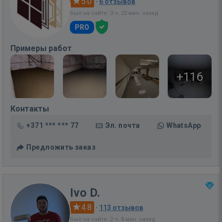
5.0
·
6 отзывов
Был на сайте: 3 ч. 22 мин. назад
PRO
Примеры работ
+116
Контакты
+371 *** *** 77
Эл. почта
WhatsApp
Предложить заказ
Ivo D.
4.8
·
113 отзывов
Был на сайте: 2 ч. 8 мин. назад