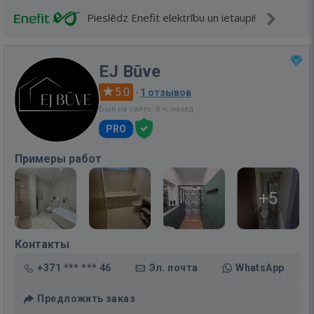
Pieslēdz Enefit elektrību un ietaupi!
EJ Būve
5.0
·
1 отзывов
Был на сайте: 6 ч. назад
PRO
Примеры работ
+5
Контакты
+371 *** *** 46
Эл. почта
WhatsApp
Предложить заказ