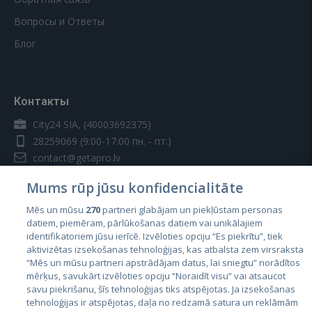
Вопросы и Ответы
Блог
Контакты
City24 SIA, (40003692375)
28259069
(9:00-17:00 пн. - пт.)
contact@getapro.lv
Mums rūp jūsu konfidencialitāte
Mēs un mūsu
270
partneri glabājam un piekļūstam personas
datiem, piemēram, pārlūkošanas datiem vai unikālajiem
identifikatoriem jūsu ierīcē. Izvēloties opciju “Es piekrītu”, tiek
Страны
aktivizētas izsekošanas tehnoloģijas, kas atbalsta zem virsraksta
Эстония
“Mēs un mūsu partneri apstrādājam datus, lai sniegtu” norādītos
mērķus, savukārt izvēloties opciju “Noraidīt visu” vai atsaucot
Латвия
savu piekrišanu, šīs tehnoloģijas tiks atspējotas. Ja izsekošanas
tehnoloģijas ir atspējotas, daļa no redzamā satura un reklāmām
Литва