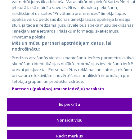
var nebūt jums tik atbilstoša. Varat atkārtoti piekļūt šai izvēlnei, lai
jebkurā laikā mainītu savu izvēli vai atsauktu piekrišanu,
noklikšķinot uz saites “Privātuma preferences” tīmekļa lapas
apakšā vai uz peldošās ikonas tīmekļa lapas apakšējā kreisajā
stūrī, ja tāda ir redzama. Jūsu izvēle būs spēkā mūsu piekrišanas
Tīmekļa vietne ietvaros. Plašāku informāciju skatiet mūsu
Privātuma politikā.
Mēs un mūsu partneri apstrādājam datus, lai
nodrošinātu:
City24.lv
CVbankas.lt
Precīzas atrašanās vietas izmantošana. Ierīces parametru aktīva
City24.ee
Kainos.lt
skenēšana identifikācijas nolūkā. Informācijas ievietošana ierīcē
un/vai piekļuve tai. Personalizētas reklāmas un saturs, reklāmu
GetaPro.lv
Paslaugos.lt
un satura efektivitātes novērtēšana, analītiskā informācija par
GetaPro.ee
auto24.ee
lietotāju grupām un produktu izstrāde.
Skelbiu.lt
KV.ee
Partneru (pakalpojumu sniedzēju) saraksts
Autoplius.lt
Osta.ee
Aruodas.lt
KuldneBörs.ee
Es piekrītu
Noraidīt visu
© 2026 GetaPro. Все права защищены.
Rādīt mērķus