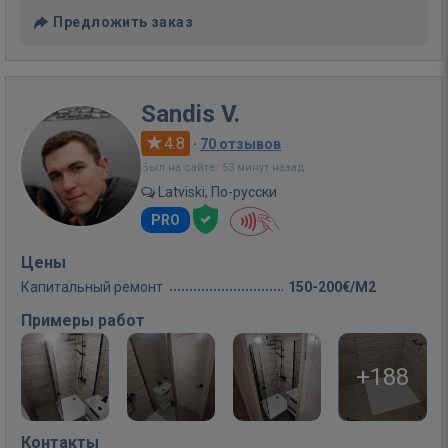
Предложить заказ
Sandis V.
4.8
·
70 отзывов
Был на сайте: 53 минут назад
Latviski, По-русски
PRO
Цены
Капитальный ремонт
150-200€/M2
Примеры работ
+188
Контакты