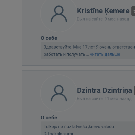
Kristīne Ķemere
Был на сайте: 9 мес. назад
О себе
Здравствуйте. Мне 17 лет Я очень ответстве
работать и получать ...
читать дальше
Dzintra Dzintriņa
Был на сайте: 11 мес. назад
О себе
Tulkoju no / uz latviešu ,krievu valodu.
DJ pakalpojumi.