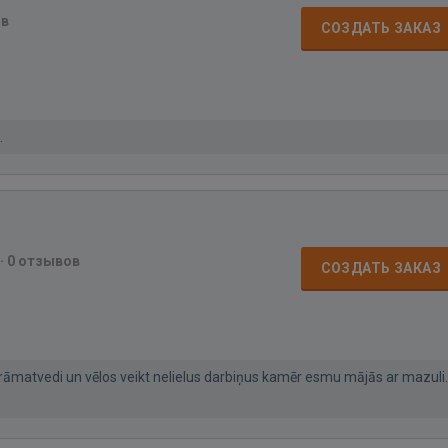
ов
СОЗДАТЬ ЗАКАЗ
.
·
0 отзывов
СОЗДАТЬ ЗАКАЗ
rāmatvedi un vēlos veikt nelielus darbiņus kamēr esmu mājās ar mazuli.