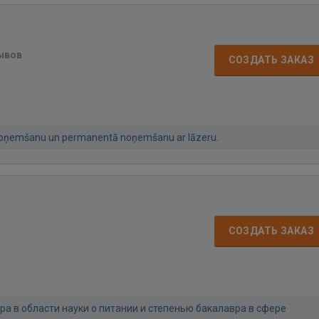
ывов
СОЗДАТЬ ЗАКАЗ
 noņemšanu un permanentā noņemšanu ar lāzeru.
СОЗДАТЬ ЗАКАЗ
ра в области науки о питании и степенью бакалавра в сфере