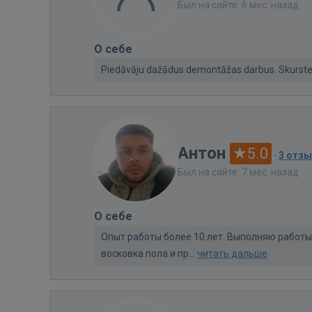
Был на сайте: 6 мес. назад
О себе
Piedāvāju dažādus demontāžas darbus. Skurste
Антон
5.0
·
3 отз
Был на сайте: 7 мес. назад
О себе
Опыт работы более 10 лет. Выполняю работы 
восковка пола и пр...
читать дальше