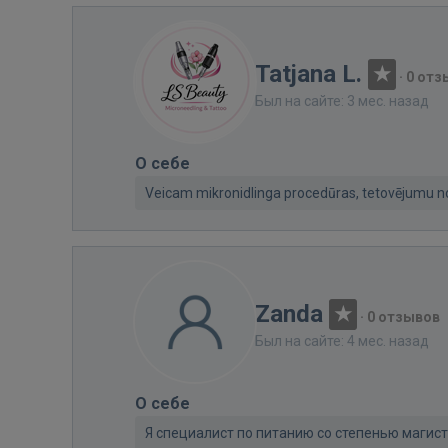
Tatjana L.
·
0 отз
Был на сайте: 3 мес. назад
О себе
Veicam mikronidlinga procedūras, tetovējumu
Zanda
·
0 отзывов
Был на сайте: 4 мес. назад
О себе
Я специалист по питанию со степенью магист