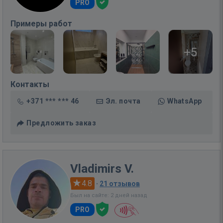
PRO
Примеры работ
+5
Контакты
+371 *** *** 46
Эл. почта
WhatsApp
Предложить заказ
Vladimirs V.
4.8
·
21 отзывов
Был на сайте: 2 дней назад
PRO