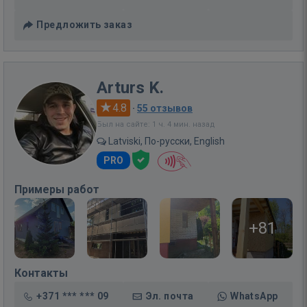
Предложить заказ
Arturs K.
4.8
·
55 отзывов
Был на сайте: 1 ч. 4 мин. назад
Latviski, По-русски, English
PRO
Примеры работ
+81
Контакты
+371 *** *** 09
Эл. почта
WhatsApp