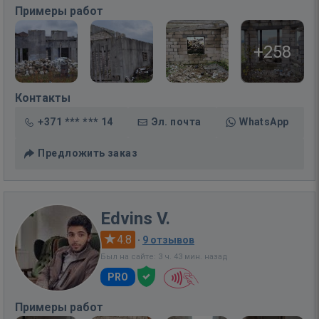
Примеры работ
+258
Контакты
+371 *** *** 14
Эл. почта
WhatsApp
Предложить заказ
Edvins V.
4.8
·
9 отзывов
Был на сайте: 3 ч. 43 мин. назад
PRO
Примеры работ