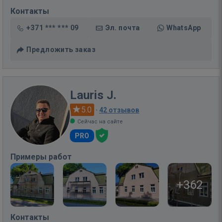
Контакты
+371 *** *** 09
Эл. почта
WhatsApp
Предложить заказ
Lauris J.
5.0
·
42 отзывов
Сейчас на сайте
PRO
Примеры работ
+362
Контакты