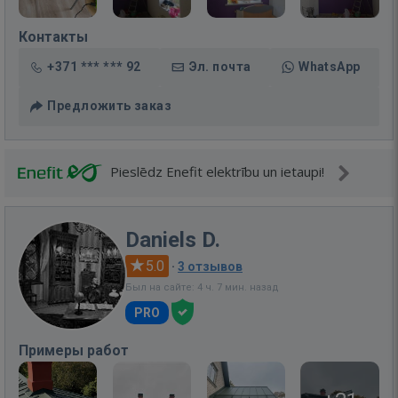
Контакты
+371 *** *** 92
Эл. почта
WhatsApp
Предложить заказ
Pieslēdz Enefit elektrību un ietaupi!
Daniels D.
5.0
·
3 отзывов
Был на сайте: 4 ч. 7 мин. назад
PRO
Примеры работ