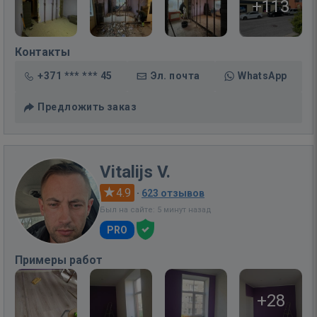
+113
Контакты
+371 *** *** 45
Эл. почта
WhatsApp
Предложить заказ
Vitalijs V.
4.9
·
623 отзывов
Был на сайте: 5 минут назад
PRO
Примеры работ
+28