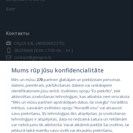
Блог
Контакты
City24 SIA, (40003692375)
28259069
(9:00-17:00 пн. - пт.)
contact@getapro.lv
Mums rūp jūsu konfidencialitāte
Mēs un mūsu
270
partneri glabājam un piekļūstam personas
datiem, piemēram, pārlūkošanas datiem vai unikālajiem
identifikatoriem jūsu ierīcē. Izvēloties opciju “Es piekrītu”, tiek
Страны
aktivizētas izsekošanas tehnoloģijas, kas atbalsta zem virsraksta
Эстония
“Mēs un mūsu partneri apstrādājam datus, lai sniegtu” norādītos
mērķus, savukārt izvēloties opciju “Noraidīt visu” vai atsaucot
Латвия
savu piekrišanu, šīs tehnoloģijas tiks atspējotas. Ja izsekošanas
tehnoloģijas ir atspējotas, daļa no redzamā satura un reklāmām
Литва
var nebūt jums tik atbilstoša. Varat atkārtoti piekļūt šai izvēlnei, lai
jebkurā laikā mainītu savu izvēli vai atsauktu piekrišanu,