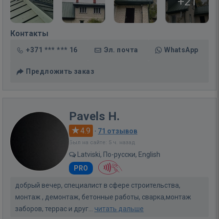
+21
Контакты
+371 *** *** 16
Эл. почта
WhatsApp
Предложить заказ
Pavels H.
4.9
·
71 отзывов
Был на сайте: 5 ч. назад
Latviski, По-русски, English
PRO
добрый вечер, специалист в сфере строительства,
монтаж , демонтаж, бетонные работы, сварка,монтаж
заборов, террас и друг...
читать дальше