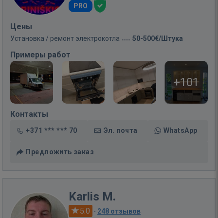
PRO
Цены
Установка / ремонт электрокотла
50-500€/Штука
Примеры работ
+101
Контакты
+371 *** *** 70
Эл. почта
WhatsApp
Предложить заказ
Karlis M.
5.0
·
248 отзывов