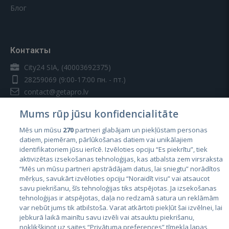
Блог
Контакты
City24 SIA, (40003692375)
28259069
(9:00-17:00 пн. - пт.)
contact@getapro.lv
Mums rūp jūsu konfidencialitāte
Mēs un mūsu
270
partneri glabājam un piekļūstam personas
datiem, piemēram, pārlūkošanas datiem vai unikālajiem
identifikatoriem jūsu ierīcē. Izvēloties opciju “Es piekrītu”, tiek
Страны
aktivizētas izsekošanas tehnoloģijas, kas atbalsta zem virsraksta
Эстония
“Mēs un mūsu partneri apstrādājam datus, lai sniegtu” norādītos
mērķus, savukārt izvēloties opciju “Noraidīt visu” vai atsaucot
Латвия
savu piekrišanu, šīs tehnoloģijas tiks atspējotas. Ja izsekošanas
tehnoloģijas ir atspējotas, daļa no redzamā satura un reklāmām
Литва
var nebūt jums tik atbilstoša. Varat atkārtoti piekļūt šai izvēlnei, lai
jebkurā laikā mainītu savu izvēli vai atsauktu piekrišanu,
noklikšķinot uz saites “Privātuma preferences” tīmekļa lapas