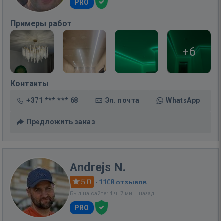
PRO
Примеры работ
+6
Контакты
+371 *** *** 68
Эл. почта
WhatsApp
Предложить заказ
Andrejs N.
5.0
·
1108 отзывов
Был на сайте: 4 ч. 7 мин. назад
PRO