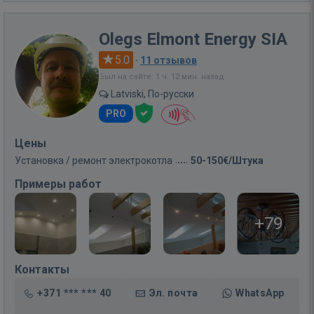
Olegs Elmont Energy SIA
5.0
·
11 отзывов
Был на сайте: 1 ч. 12 мин. назад
Latviski, По-русски
PRO
Цены
Установка / ремонт электрокотла
50-150€/Штука
Примеры работ
+79
Контакты
+371 *** *** 40
Эл. почта
WhatsApp