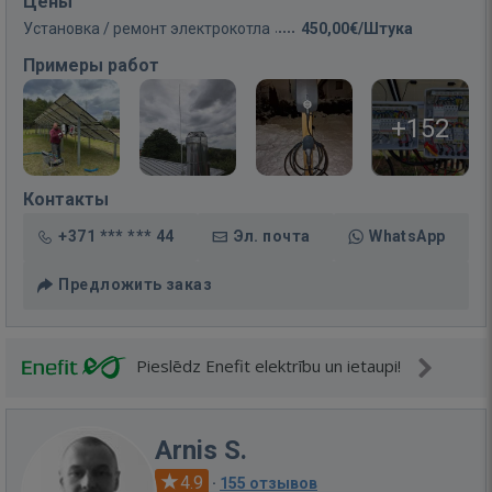
Цены
Установка / ремонт электрокотла
450,00€/Штука
Примеры работ
+152
Контакты
+371 *** *** 44
Эл. почта
WhatsApp
Предложить заказ
Pieslēdz Enefit elektrību un ietaupi!
Arnis S.
4.9
·
155 отзывов