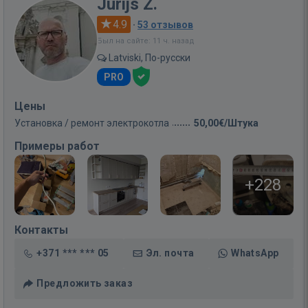
Jurijs Z.
4.9
·
53 отзывов
Был на сайте: 11 ч. назад
Latviski, По-русски
PRO
Цены
Установка / ремонт электрокотла
50,00€/Штука
Примеры работ
+228
Контакты
+371 *** *** 05
Эл. почта
WhatsApp
Предложить заказ