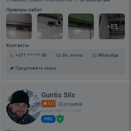
Установка / ремонт электрокотла
50-500€/Штука
Примеры работ
+85
Контакты
+371 *** *** 00
Эл. почта
WhatsApp
Предложить заказ
Guntis Sils
5.0
·
22 отзывов
Был на сайте: 6 ч. назад
PRO