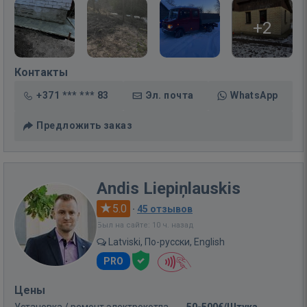
+2
Контакты
+371 *** *** 83
Эл. почта
WhatsApp
Предложить заказ
Andis Liepiņlauskis
5.0
·
45 отзывов
Был на сайте: 10 ч. назад
Latviski, По-русски, English
PRO
Цены