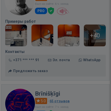
Был на сайте: 6 ч. назад
PRO
Примеры работ
+40
Контакты
+371 *** *** 91
Эл. почта
WhatsApp
Предложить заказ
Brīnišķīgi
5.0
·
65 отзывов
Был на сайте: 7 ч. назад