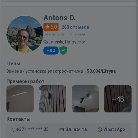
Antons D.
5.0
·
260 отзывов
Был на сайте: 8 ч. назад
Latviski, По-русски
PRO
Цены
Замена / установка электросчетчика
50,00€/Штука
Примеры работ
+48
Контакты
+371 *** *** 35
Эл. почта
WhatsApp