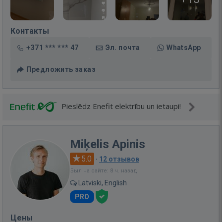
Контакты
+371 *** *** 47
Эл. почта
WhatsApp
Предложить заказ
Pieslēdz Enefit elektrību un ietaupi!
Miķelis Apinis
5.0
·
12 отзывов
Был на сайте: 8 ч. назад
Latviski, English
PRO
Цены