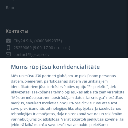
Блог
Контакты
City24 SIA, (40003692375)
28259069
(9:00-17:00 пн. - пт.)
contact@getapro.lv
Mums rūp jūsu konfidencialitāte
Mēs un mūsu
270
partneri glabājam un piekļūstam personas
datiem, piemēram, pārlūkošanas datiem vai unikālajiem
identifikatoriem jūsu ierīcē. Izvēloties opciju “Es piekrītu”, tiek
Страны
aktivizētas izsekošanas tehnoloģijas, kas atbalsta zem virsraksta
Эстония
“Mēs un mūsu partneri apstrādājam datus, lai sniegtu” norādītos
mērķus, savukārt izvēloties opciju “Noraidīt visu” vai atsaucot
Латвия
savu piekrišanu, šīs tehnoloģijas tiks atspējotas. Ja izsekošanas
tehnoloģijas ir atspējotas, daļa no redzamā satura un reklāmām
Литва
var nebūt jums tik atbilstoša. Varat atkārtoti piekļūt šai izvēlnei, lai
jebkurā laikā mainītu savu izvēli vai atsauktu piekrišanu,