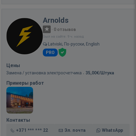
Arnolds
·
0 отзывов
Был на сайте: 9 ч. назад
Latviski, По-русски, English
PRO
Цены
Замена / установка электросчетчика
35,00€/Штука
Примеры работ
Контакты
+371 *** *** 22
Эл. почта
WhatsApp