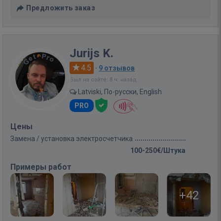
Предложить заказ
Jurijs K.
4.5
·
9 отзывов
Был на сайте: 8 ч. назад
Latviski, По-русски, English
PRO
Цены
Замена / установка электросчетчика
100-250€/Штука
Примеры работ
+42