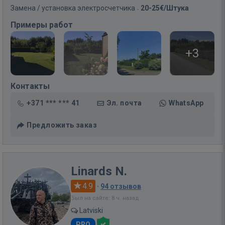
Замена / установка электросчетчика
20-25€/Штука
Примеры работ
+3
Контакты
+371 *** *** 41
Эл. почта
WhatsApp
Предложить заказ
Linards N.
4.9
·
94 отзывов
Был на сайте: 8 ч. назад
Latviski
PRO