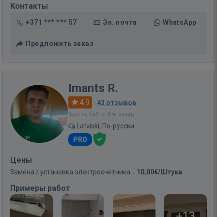
Контакты
+371 *** *** 57
Эл. почта
WhatsApp
Предложить заказ
Imants R.
4.9
·
43 отзывов
Был на сайте: 8 ч. назад
Latviski, По-русски
PRO
Цены
Замена / установка электросчетчика
10,00€/Штука
Примеры работ
+13