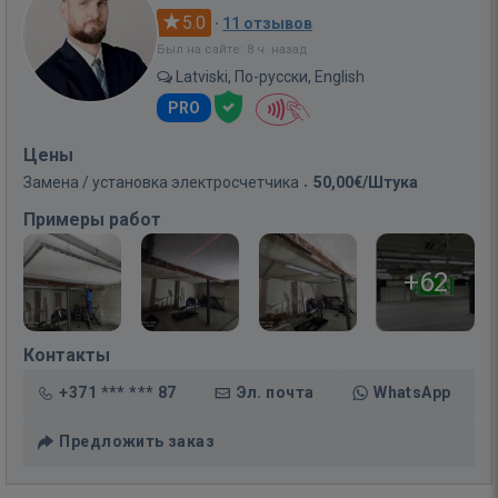
5.0
·
11 отзывов
Был на сайте: 8 ч. назад
Latviski, По-русски, English
PRO
Цены
Замена / установка электросчетчика
50,00€/Штука
Примеры работ
+62
Контакты
+371 *** *** 87
Эл. почта
WhatsApp
Предложить заказ