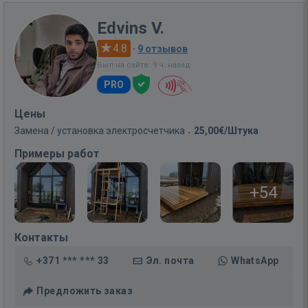
Edvins V.
4.8
·
9 отзывов
Был на сайте: 9 ч. назад
PRO
Цены
Замена / установка электросчетчика
25,00€/Штука
Примеры работ
+54
Контакты
+371 *** *** 33
Эл. почта
WhatsApp
Предложить заказ