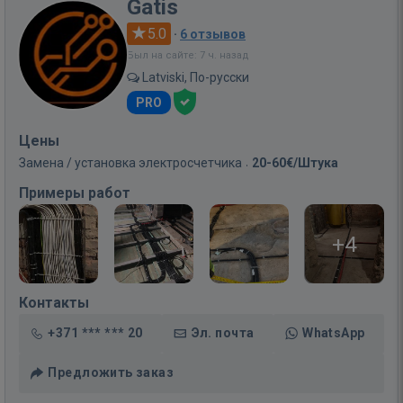
Gatis
5.0
·
6 отзывов
Был на сайте: 7 ч. назад
Latviski, По-русски
PRO
Цены
Замена / установка электросчетчика
20-60€/Штука
Примеры работ
+4
Контакты
+371 *** *** 20
Эл. почта
WhatsApp
Предложить заказ