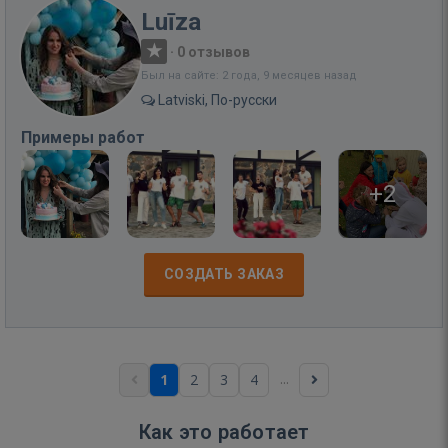
Luīza
·
0 отзывов
Был на сайте: 2 года, 9 месяцев назад
Latviski, По-русски
Примеры работ
+2
СОЗДАТЬ ЗАКАЗ
...
1
2
3
4
Как это работает