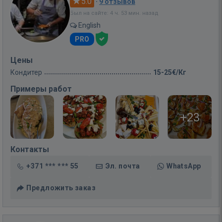
5.0
·
9 отзывов
Был на сайте: 4 ч. 53 мин. назад
English
PRO
Цены
Кондитер
15-25€/Кг
Примеры работ
+23
Контакты
+371 *** *** 55
Эл. почта
WhatsApp
Предложить заказ