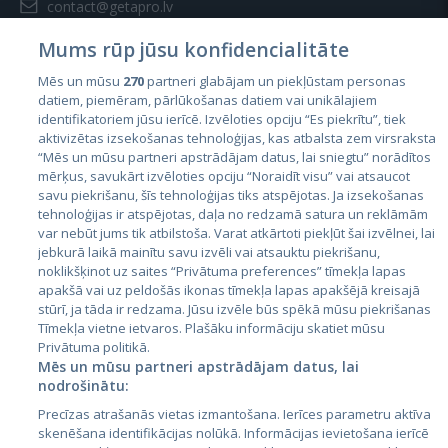
contact@getapro.lv
Mums rūp jūsu konfidencialitāte
Mēs un mūsu
270
partneri glabājam un piekļūstam personas
datiem, piemēram, pārlūkošanas datiem vai unikālajiem
identifikatoriem jūsu ierīcē. Izvēloties opciju “Es piekrītu”, tiek
Страны
aktivizētas izsekošanas tehnoloģijas, kas atbalsta zem virsraksta
Эстония
“Mēs un mūsu partneri apstrādājam datus, lai sniegtu” norādītos
mērķus, savukārt izvēloties opciju “Noraidīt visu” vai atsaucot
Латвия
savu piekrišanu, šīs tehnoloģijas tiks atspējotas. Ja izsekošanas
tehnoloģijas ir atspējotas, daļa no redzamā satura un reklāmām
Литва
var nebūt jums tik atbilstoša. Varat atkārtoti piekļūt šai izvēlnei, lai
jebkurā laikā mainītu savu izvēli vai atsauktu piekrišanu,
noklikšķinot uz saites “Privātuma preferences” tīmekļa lapas
apakšā vai uz peldošās ikonas tīmekļa lapas apakšējā kreisajā
stūrī, ja tāda ir redzama. Jūsu izvēle būs spēkā mūsu piekrišanas
Tīmekļa vietne ietvaros. Plašāku informāciju skatiet mūsu
Privātuma politikā.
Mēs un mūsu partneri apstrādājam datus, lai
nodrošinātu:
City24.lv
CVbankas.lt
Precīzas atrašanās vietas izmantošana. Ierīces parametru aktīva
City24.ee
Kainos.lt
skenēšana identifikācijas nolūkā. Informācijas ievietošana ierīcē