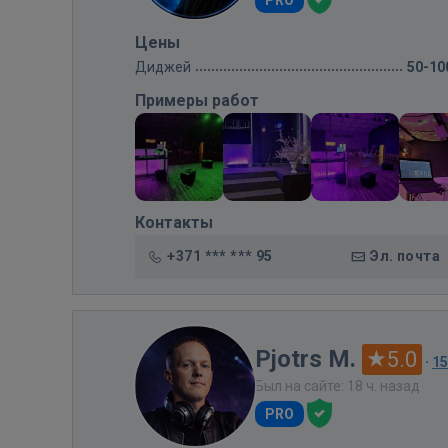
PRO
Цены
Диджей
50-10
Примеры работ
Контакты
+371 *** *** 95
Эл. почта
Pjotrs M.
5.0
·
1
Был на сайте: 18 ч. назад
PRO