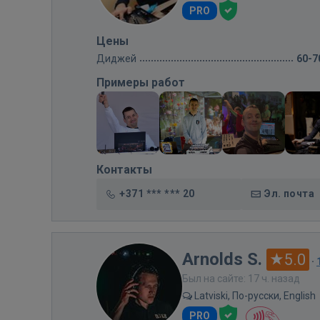
PRO
Цены
Диджей
60-7
Примеры работ
Контакты
+371 *** *** 20
Эл. почта
Arnolds S.
5.0
·
Был на сайте: 17 ч. назад
Latviski, По-русски, English
PRO