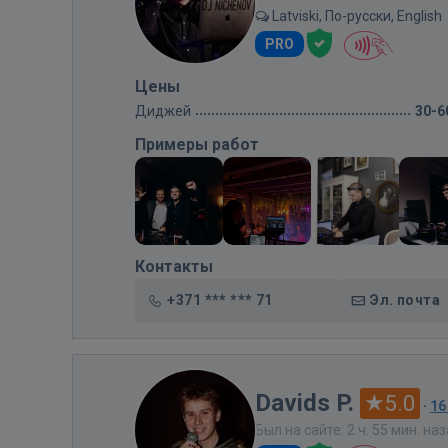
Latviski, По-русски, English
PRO
Цены
Диджей
30-6
Примеры работ
Контакты
+371 *** *** 71
Эл. почта
Davids P.
5.0
·
16
Был на сайте: 2 ч. 55 мин. на