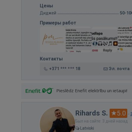
Цены
Диджей
50-10
Примеры работ
Контакты
+371 *** *** 18
Эл. почта
Pieslēdz Enefit elektrību un ietaupi!
Rihards S.
5.0
·
Был на сайте: 3 дней назад
Latviski