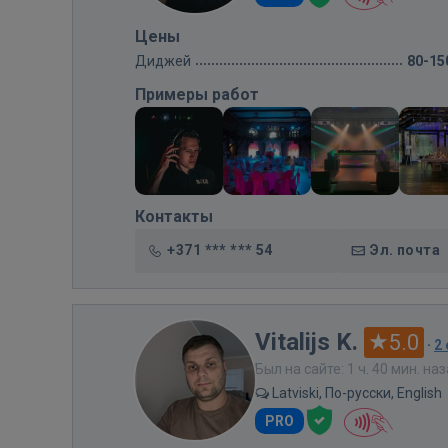
Цены
Диджей
80-15
Примеры работ
Контакты
+371 *** *** 54
Эл. почта
Vitalijs K.
5.0
·
2
Был на сайте: 1 ч. 40 мин. на
Latviski, По-русски, English
PRO