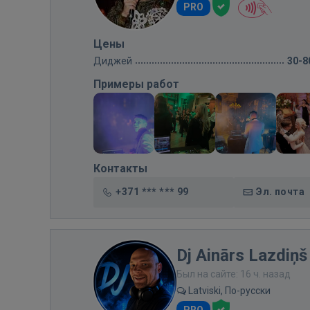
PRO
Цены
Диджей
30-8
Примеры работ
Контакты
+371 *** *** 99
Эл. почта
Dj Ainārs Lazdiņš
Был на сайте: 16 ч. назад
Latviski, По-русски