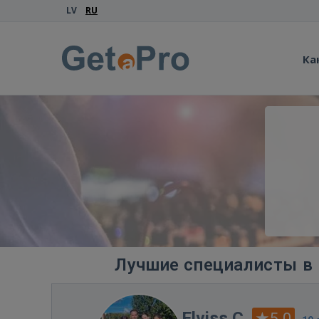
LV
RU
Ка
Лучшие специалисты в к
Elviss C.
5.0