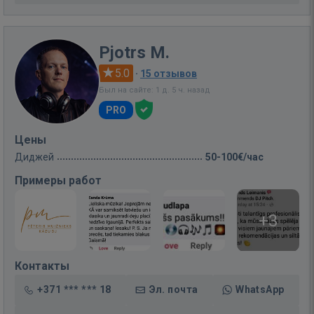
Pjotrs M.
5.0
·
15 отзывов
Был на сайте: 1 д. 5 ч. назад
PRO
Цены
Диджей
50-100€/час
Примеры работ
+3
Контакты
+371 *** *** 18
Эл. почта
WhatsApp