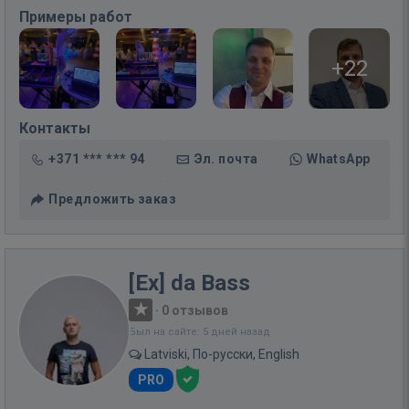
Примеры работ
+22
Контакты
+371 *** *** 94
Эл. почта
WhatsApp
Предложить заказ
[Ex] da Bass
·
0 отзывов
Был на сайте: 5 дней назад
Latviski, По-русски, English
PRO