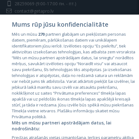
28259069
(9:00-17:00 пн. - пт.)
contact@getapro.lv
Mums rūp jūsu konfidencialitāte
Mēs un mūsu
270
partneri glabājam un piekļūstam personas
datiem, piemēram, pārlūkošanas datiem vai unikālajiem
identifikatoriem jūsu ierīcē. Izvēloties opciju “Es piekrītu”, tiek
Страны
aktivizētas izsekošanas tehnoloģijas, kas atbalsta zem virsraksta
Эстония
“Mēs un mūsu partneri apstrādājam datus, lai sniegtu” norādītos
mērķus, savukārt izvēloties opciju “Noraidīt visu” vai atsaucot
Латвия
savu piekrišanu, šīs tehnoloģijas tiks atspējotas. Ja izsekošanas
tehnoloģijas ir atspējotas, daļa no redzamā satura un reklāmām
Литва
var nebūt jums tik atbilstoša. Varat atkārtoti piekļūt šai izvēlnei, lai
jebkurā laikā mainītu savu izvēli vai atsauktu piekrišanu,
noklikšķinot uz saites “Privātuma preferences” tīmekļa lapas
apakšā vai uz peldošās ikonas tīmekļa lapas apakšējā kreisajā
stūrī, ja tāda ir redzama. Jūsu izvēle būs spēkā mūsu piekrišanas
Tīmekļa vietne ietvaros. Plašāku informāciju skatiet mūsu
Privātuma politikā.
Mēs un mūsu partneri apstrādājam datus, lai
nodrošinātu:
City24.lv
CVbankas.lt
Precīzas atrašanās vietas izmantošana. Ierīces parametru aktīva