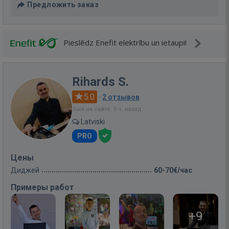
Предложить заказ
Pieslēdz Enefit elektrību un ietaupi!
Rihards S.
5.0
·
2 отзывов
Был на сайте: 5 ч. назад
Latviski
PRO
Цены
Диджей
60-70€/час
Примеры работ
+9