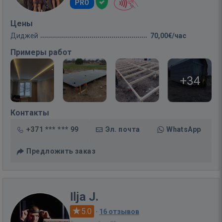
PRO
Цены
Диджей
70,00€/час
Примеры работ
+34
Контакты
+371 *** *** 99
Эл. почта
WhatsApp
Предложить заказ
Ilja J.
5.0
·
16 отзывов