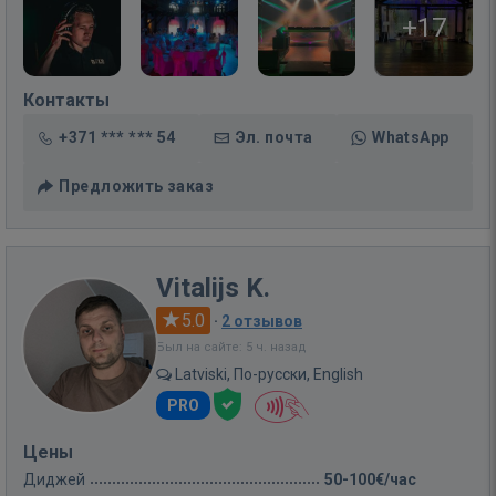
+17
Контакты
+371 *** *** 54
Эл. почта
WhatsApp
Предложить заказ
Vitalijs K.
5.0
·
2 отзывов
Был на сайте: 5 ч. назад
Latviski, По-русски, English
PRO
Цены
Диджей
50-100€/час