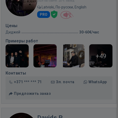
Был на сайте: 20 ч. назад
Latviski, По-русски, English
PRO
Цены
Диджей
30-60€/час
Примеры работ
+49
Контакты
+371 *** *** 71
Эл. почта
WhatsApp
Предложить заказ
Davids P.