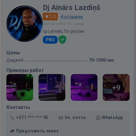
Dj Ainārs Lazdiņš
5.0
·
4 отзывов
Был на сайте: 9 ч. назад
Latviski, По-русски
PRO
Цены
Диджей
70-100€/час
Примеры работ
+9
Контакты
+371 *** *** 95
Эл. почта
WhatsApp
Предложить заказ