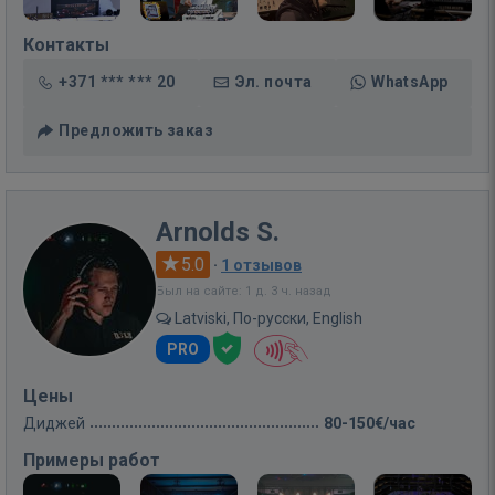
Контакты
+371 *** *** 20
Эл. почта
WhatsApp
Предложить заказ
Arnolds S.
5.0
·
1 отзывов
Был на сайте: 1 д. 3 ч. назад
Latviski, По-русски, English
PRO
Цены
Диджей
80-150€/час
Примеры работ