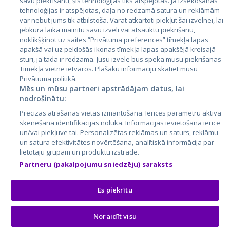
savu piekrišanu, šīs tehnoloģijas tiks atspējotas. Ja izsekošanas
tehnoloģijas ir atspējotas, daļa no redzamā satura un reklāmām
Литва
var nebūt jums tik atbilstoša. Varat atkārtoti piekļūt šai izvēlnei, lai
jebkurā laikā mainītu savu izvēli vai atsauktu piekrišanu,
noklikšķinot uz saites “Privātuma preferences” tīmekļa lapas
apakšā vai uz peldošās ikonas tīmekļa lapas apakšējā kreisajā
stūrī, ja tāda ir redzama. Jūsu izvēle būs spēkā mūsu piekrišanas
Tīmekļa vietne ietvaros. Plašāku informāciju skatiet mūsu
Privātuma politikā.
Mēs un mūsu partneri apstrādājam datus, lai
nodrošinātu:
City24.lv
CVbankas.lt
Precīzas atrašanās vietas izmantošana. Ierīces parametru aktīva
City24.ee
Kainos.lt
skenēšana identifikācijas nolūkā. Informācijas ievietošana ierīcē
un/vai piekļuve tai. Personalizētas reklāmas un saturs, reklāmu
GetaPro.lv
Paslaugos.lt
un satura efektivitātes novērtēšana, analītiskā informācija par
GetaPro.ee
auto24.ee
lietotāju grupām un produktu izstrāde.
Skelbiu.lt
KV.ee
Partneru (pakalpojumu sniedzēju) saraksts
Autoplius.lt
Osta.ee
Aruodas.lt
KuldneBörs.ee
Es piekrītu
Noraidīt visu