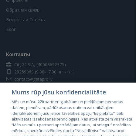
О проекте
Обратная связь
Вопросы и Ответы
Блог
Контакты
City24 SIA, (40003692375)
28259069
(9:00-17:00 пн. - пт.)
contact@getapro.lv
Mums rūp jūsu konfidencialitāte
Mēs un mūsu
270
partneri glabājam un piekļūstam personas
datiem, piemēram, pārlūkošanas datiem vai unikālajiem
identifikatoriem jūsu ierīcē. Izvēloties opciju “Es piekrītu”, tiek
Страны
aktivizētas izsekošanas tehnoloģijas, kas atbalsta zem virsraksta
Эстония
“Mēs un mūsu partneri apstrādājam datus, lai sniegtu” norādītos
mērķus, savukārt izvēloties opciju “Noraidīt visu” vai atsaucot
Латвия