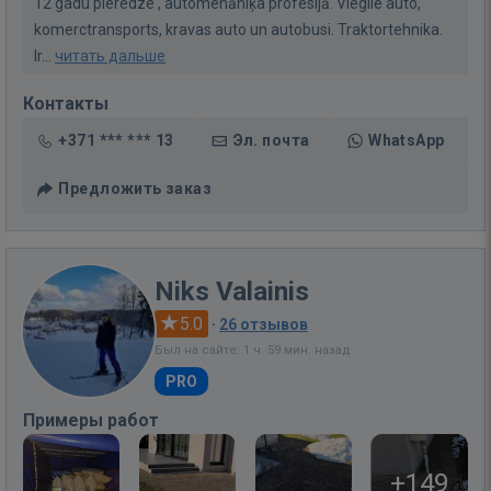
12 gadu pieredze , automehāniķa profesijā. Vieglie auto,
komerctransports, kravas auto un autobusi. Traktortehnika.
Ir...
читать дальше
Контакты
+371 *** *** 13
Эл. почта
WhatsApp
Предложить заказ
Niks Valainis
5.0
·
26 отзывов
Был на сайте: 1 ч. 59 мин. назад
PRO
Примеры работ
+149