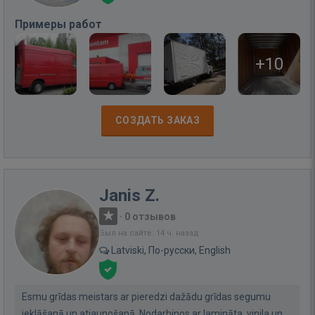
Примеры работ
+10
СОЗДАТЬ ЗАКАЗ
Janis Z.
·
0 отзывов
Был на сайте: 14 ч. назад
Latviski, По-русски, English
Esmu grīdas meistars ar pieredzi dažādu grīdas segumu
ieklāšanā un atjaunošanā. Nodarbinos ar lamināta, vinila un