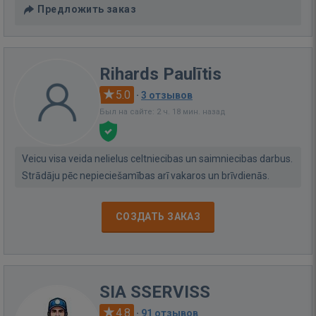
Предложить заказ
Rihards Paulītis
5.0
·
3 отзывов
Был на сайте: 2 ч. 18 мин. назад
Veicu visa veida nelielus celtniecibas un saimniecibas darbus.
Strādāju pēc nepieciešamības arī vakaros un brīvdienās.
СОЗДАТЬ ЗАКАЗ
SIA SSERVISS
4.8
·
91 отзывов