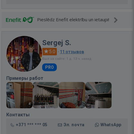
Pieslēdz Enefit elektrību un ietaupi!
Sergej S.
5.0
·
11 отзывов
Был на сайте: 1 д. 13 ч. назад
PRO
Примеры работ
Контакты
+371 *** *** 05
Эл. почта
WhatsApp