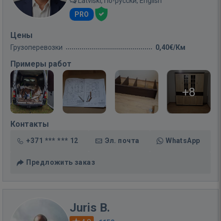
Latviski, По-русски, English
PRO
Цены
Грузоперевозки
0,40€/Км
Примеры работ
+8
Контакты
+371 *** *** 12
Эл. почта
WhatsApp
Предложить заказ
Juris B.