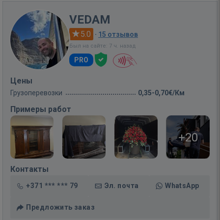
VEDAM
5.0
·
15 отзывов
Был на сайте: 7 ч. назад
PRO
Цены
Грузоперевозки
0,35-0,70€/Км
Примеры работ
+20
Контакты
+371 *** *** 79
Эл. почта
WhatsApp
Предложить заказ