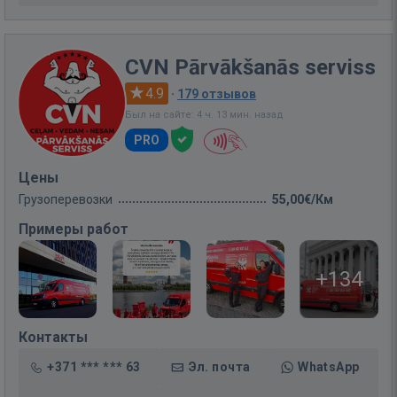
CVN Pārvākšanās serviss
4.9
·
179 отзывов
Был на сайте: 4 ч. 13 мин. назад
PRO
Цены
Грузоперевозки
55,00€/Км
Примеры работ
+134
Контакты
+371 *** *** 63
Эл. почта
WhatsApp