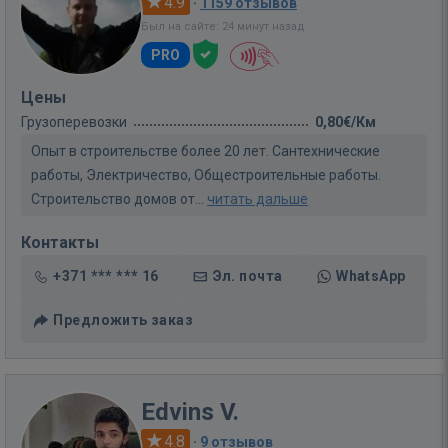
4.9
·
1159 отзывов
Был на сайте: 24 минут назад
PRO
Цены
Грузоперевозки
0,80€/Км
Опыт в строительстве более 20 лет. Сантехнические
работы, Электричество, Общестроительные работы.
Строительство домов от...
читать дальше
Контакты
+371 *** *** 16
Эл. почта
WhatsApp
Предложить заказ
Edvins V.
4.8
·
9 отзывов