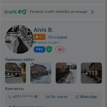
Pieslēdz Enefit elektrību un ietaupi!
Aivis B.
4.7
·
19 отзывов
Сейчас на сайте
PRO
Примеры работ
+113
Контакты
+371 *** *** 45
Эл. почта
WhatsApp