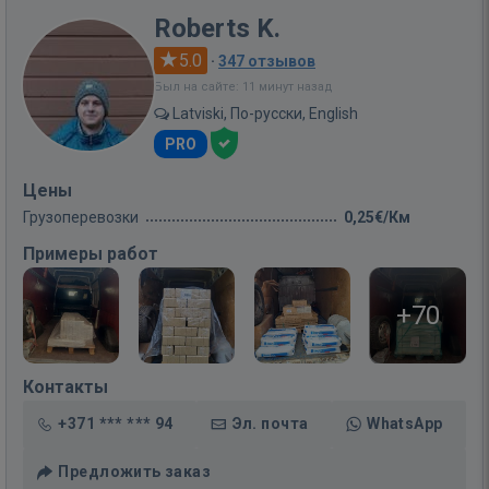
Roberts K.
5.0
·
347 отзывов
Был на сайте: 11 минут назад
Latviski, По-русски, English
PRO
Цены
Грузоперевозки
0,25€/Км
Примеры работ
+70
Контакты
+371 *** *** 94
Эл. почта
WhatsApp
Предложить заказ