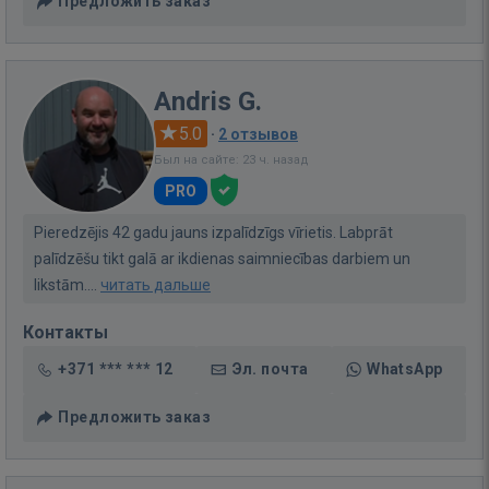
Предложить заказ
Andris G.
5.0
·
2 отзывов
Был на сайте: 23 ч. назад
PRO
Pieredzējis 42 gadu jauns izpalīdzīgs vīrietis. Labprāt
palīdzēšu tikt galā ar ikdienas saimniecības darbiem un
likstām....
читать дальше
Контакты
+371 *** *** 12
Эл. почта
WhatsApp
Предложить заказ