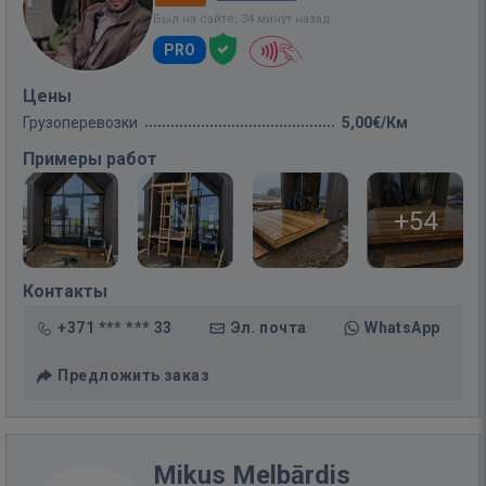
Был на сайте: 34 минут назад
PRO
Цены
Грузоперевозки
5,00€/Км
Примеры работ
+54
Контакты
+371 *** *** 33
Эл. почта
WhatsApp
Предложить заказ
Mikus Melbārdis