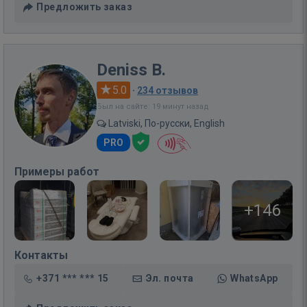
Предложить заказ
Deniss B.
5.0
·
234 отзывов
Был на сайте: 19 минут назад
Latviski, По-русски, English
PRO
Примеры работ
+146
Контакты
+371 *** *** 15
Эл. почта
WhatsApp