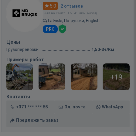
5.0
·
2 отзывов
Был на сайте: 1 ч. 41 мин. назад
Latviski, По-русски, English
PRO
Цены
Грузоперевозки
1,50-3€/Км
Примеры работ
+19
Контакты
+371 *** *** 55
Эл. почта
WhatsApp
Предложить заказ