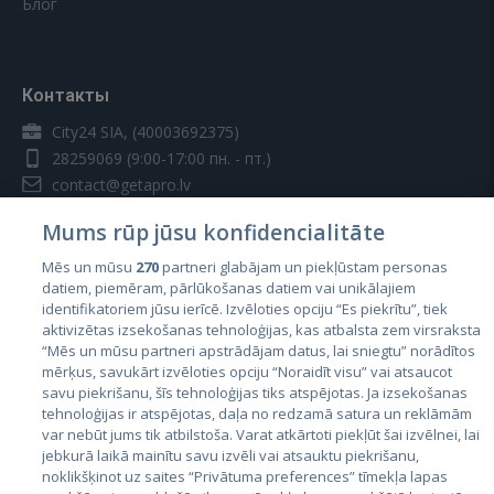
Блог
Контакты
City24 SIA, (40003692375)
28259069
(9:00-17:00 пн. - пт.)
contact@getapro.lv
Mums rūp jūsu konfidencialitāte
Mēs un mūsu
270
partneri glabājam un piekļūstam personas
datiem, piemēram, pārlūkošanas datiem vai unikālajiem
identifikatoriem jūsu ierīcē. Izvēloties opciju “Es piekrītu”, tiek
Страны
aktivizētas izsekošanas tehnoloģijas, kas atbalsta zem virsraksta
Эстония
“Mēs un mūsu partneri apstrādājam datus, lai sniegtu” norādītos
mērķus, savukārt izvēloties opciju “Noraidīt visu” vai atsaucot
Латвия
savu piekrišanu, šīs tehnoloģijas tiks atspējotas. Ja izsekošanas
tehnoloģijas ir atspējotas, daļa no redzamā satura un reklāmām
Литва
var nebūt jums tik atbilstoša. Varat atkārtoti piekļūt šai izvēlnei, lai
jebkurā laikā mainītu savu izvēli vai atsauktu piekrišanu,
noklikšķinot uz saites “Privātuma preferences” tīmekļa lapas