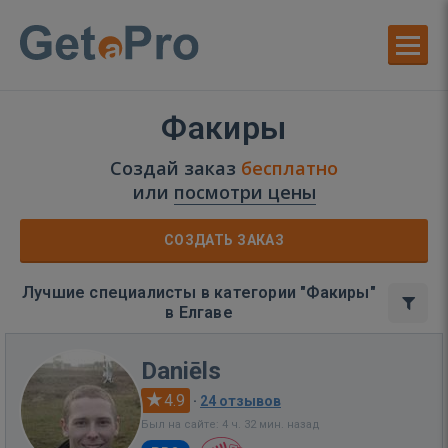
Факиры
Создай заказ
бесплатно
или
посмотри цены
СОЗДАТЬ ЗАКАЗ
Лучшие специалисты в категории "Факиры"
в Елгаве
Daniēls
4.9
·
24 отзывов
Был на сайте: 4 ч. 32 мин. назад