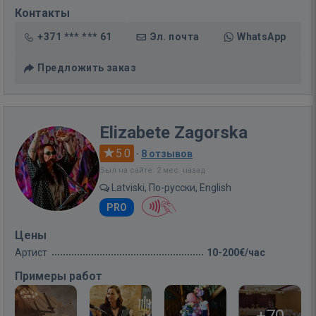
Контакты
+371 *** *** 61
Эл. почта
WhatsApp
Предложить заказ
Elizabete Zagorska
5.0
·
8 отзывов
Был на сайте: 2 мес. назад
Latviski, По-русски, English
PRO
Цены
Артист
10-200€/час
Примеры работ