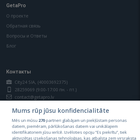
GetaPro
О проекте
Обратная связь
Вопросы и Ответы
Блог
Контакты
City24 SIA, (40003692375)
28259069
(9:00-17:00 пн. - пт.)
contact@getapro.lv
Mums rūp jūsu konfidencialitāte
Mēs un mūsu
270
partneri glabājam un piekļūstam personas
datiem, piemēram, pārlūkošanas datiem vai unikālajiem
identifikatoriem jūsu ierīcē. Izvēloties opciju “Es piekrītu”, tiek
Страны
aktivizētas izsekošanas tehnoloģijas, kas atbalsta zem virsraksta