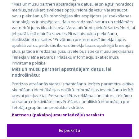
Эстония
“Mēs un mūsu partneri apstrādājam datus, lai sniegtu” norādītos
mērķus, savukārt izvēloties opciju “Noraidīt visu” vai atsaucot
Латвия
savu piekrišanu, šīs tehnoloģijas tiks atspējotas. Ja izsekošanas
tehnoloģijas ir atspējotas, daļa no redzamā satura un reklāmām
Литва
var nebūt jums tik atbilstoša. Varat atkārtoti piekļūt šai izvēlnei, lai
jebkurā laikā mainītu savu izvēli vai atsauktu piekrišanu,
noklikšķinot uz saites “Privātuma preferences” tīmekļa lapas
apakšā vai uz peldošās ikonas tīmekļa lapas apakšējā kreisajā
stūrī, ja tāda ir redzama. Jūsu izvēle būs spēkā mūsu piekrišanas
Tīmekļa vietne ietvaros. Plašāku informāciju skatiet mūsu
Privātuma politikā.
Mēs un mūsu partneri apstrādājam datus, lai
nodrošinātu:
City24.lv
CVbankas.lt
Precīzas atrašanās vietas izmantošana. Ierīces parametru aktīva
City24.ee
Kainos.lt
skenēšana identifikācijas nolūkā. Informācijas ievietošana ierīcē
un/vai piekļuve tai. Personalizētas reklāmas un saturs, reklāmu
GetaPro.lv
Paslaugos.lt
un satura efektivitātes novērtēšana, analītiskā informācija par
GetaPro.ee
auto24.ee
lietotāju grupām un produktu izstrāde.
Skelbiu.lt
KV.ee
Partneru (pakalpojumu sniedzēju) saraksts
Autoplius.lt
Osta.ee
Aruodas.lt
KuldneBörs.ee
Es piekrītu