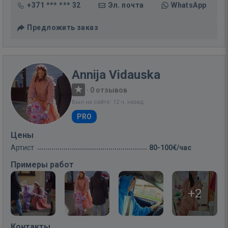
+371 *** *** 32
Эл. почта
WhatsApp
Предложить заказ
Annija Vidauska
·
0 отзывов
Был на сайте: 12 ч. назад
PRO
Цены
Артист
80-100€/час
Примеры работ
+2
Контакты