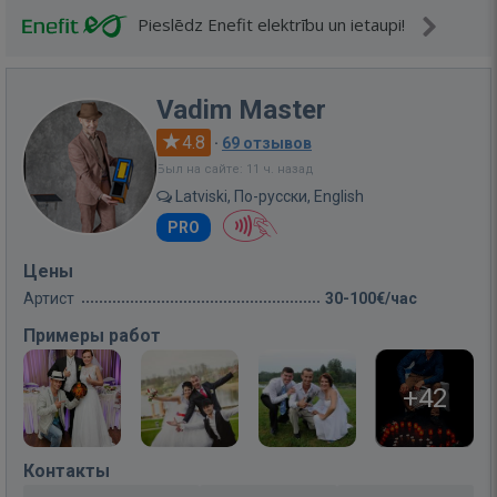
Pieslēdz Enefit elektrību un ietaupi!
Vadim Master
4.8
·
69 отзывов
Был на сайте: 11 ч. назад
Latviski, По-русски, English
PRO
Цены
Артист
30-100€/час
Примеры работ
+42
Контакты