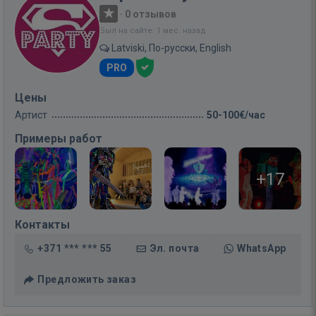
·
0 отзывов
Был на сайте: 1 мес. назад
Latviski, По-русски, English
PRO
Цены
Артист
50-100€/час
Примеры работ
+17
Контакты
+371 *** *** 55
Эл. почта
WhatsApp
Предложить заказ