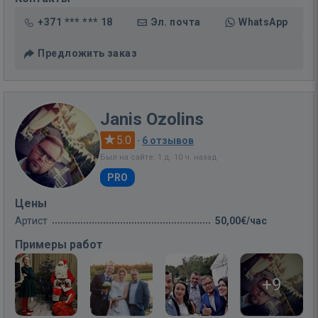
+371 *** *** 18
Эл. почта
WhatsApp
Предложить заказ
Janis Ozolins
5.0
·
6 отзывов
Был на сайте: 1 д. 10 ч. назад
PRO
Цены
Артист
50,00€/час
Примеры работ
+9