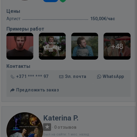
Цены
Артист
150,00€/час
Примеры работ
+48
Контакты
+371 *** *** 97
Эл. почта
WhatsApp
Предложить заказ
Katerina P.
·
0 отзывов
Был на сайте: 1 мес. назад