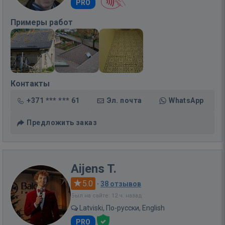
PRO
Примеры работ
Контакты
+371 *** *** 61
Эл. почта
WhatsApp
Предложить заказ
Aijens T.
5.0
·
38 отзывов
Был на сайте: 12 ч. назад
Latviski, По-русски, English
PRO