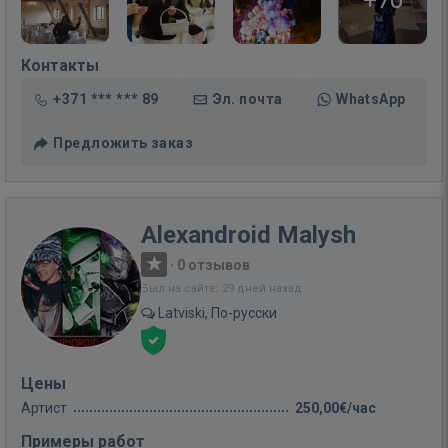
+70
Контакты
+371 *** *** 89
Эл. почта
WhatsApp
Предложить заказ
Alexandroid Malysh
·
0 отзывов
Был на сайте: 29 дней назад
Latviski, По-русски
Цены
Артист
250,00€/час
Примеры работ