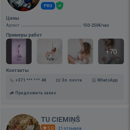
PRO
Цены
Артист
150-250€/час
Примеры работ
+70
Контакты
+371 *** *** 48
Эл. почта
WhatsApp
Предложить заказ
TU CIEMIŅŠ
5.0
·
21 отзывов