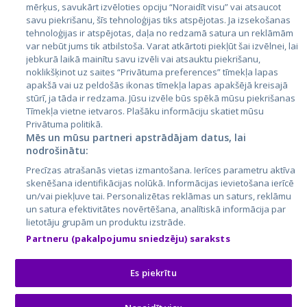
mērķus, savukārt izvēloties opciju “Noraidīt visu” vai atsaucot
Латвия
savu piekrišanu, šīs tehnoloģijas tiks atspējotas. Ja izsekošanas
tehnoloģijas ir atspējotas, daļa no redzamā satura un reklāmām
Литва
var nebūt jums tik atbilstoša. Varat atkārtoti piekļūt šai izvēlnei, lai
jebkurā laikā mainītu savu izvēli vai atsauktu piekrišanu,
noklikšķinot uz saites “Privātuma preferences” tīmekļa lapas
apakšā vai uz peldošās ikonas tīmekļa lapas apakšējā kreisajā
stūrī, ja tāda ir redzama. Jūsu izvēle būs spēkā mūsu piekrišanas
Tīmekļa vietne ietvaros. Plašāku informāciju skatiet mūsu
Privātuma politikā.
Mēs un mūsu partneri apstrādājam datus, lai
nodrošinātu:
City24.lv
CVbankas.lt
Precīzas atrašanās vietas izmantošana. Ierīces parametru aktīva
City24.ee
Kainos.lt
skenēšana identifikācijas nolūkā. Informācijas ievietošana ierīcē
un/vai piekļuve tai. Personalizētas reklāmas un saturs, reklāmu
GetaPro.lv
Paslaugos.lt
un satura efektivitātes novērtēšana, analītiskā informācija par
GetaPro.ee
auto24.ee
lietotāju grupām un produktu izstrāde.
Skelbiu.lt
KV.ee
Partneru (pakalpojumu sniedzēju) saraksts
Autoplius.lt
Osta.ee
Aruodas.lt
KuldneBörs.ee
Es piekrītu