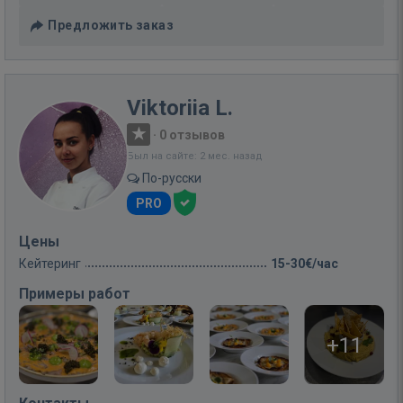
Предложить заказ
Viktoriia L.
·
0 отзывов
Был на сайте: 2 мес. назад
По-русски
PRO
Цены
Кейтеринг
15-30€/час
Примеры работ
+11