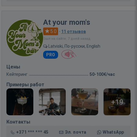
At your mom's
5.0
·
11 отзывов
Был на сайте: 7 дней назад
Latviski, По-русски, English
PRO
Цены
Кейтеринг
50-100€/час
Примеры работ
+19
Контакты
+371 *** *** 45
Эл. почта
WhatsApp