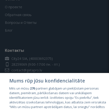
О проекте
Обратная связь
Вопросы и Ответы
Блог
Контакты
City24 SIA, (40003692375)
28259069
(9:00-17:00 пн. - пт.)
contact@getapro.lv
Mums rūp jūsu konfidencialitāte
Mēs un mūsu
270
partneri glabājam un piekļūstam personas
datiem, piemēram, pārlūkošanas datiem vai unikālajiem
identifikatoriem jūsu ierīcē. Izvēloties opciju “Es piekrītu”, tiek
Страны
aktivizētas izsekošanas tehnoloģijas, kas atbalsta zem virsraksta
Эстония
“Mēs un mūsu partneri apstrādājam datus, lai sniegtu” norādītos