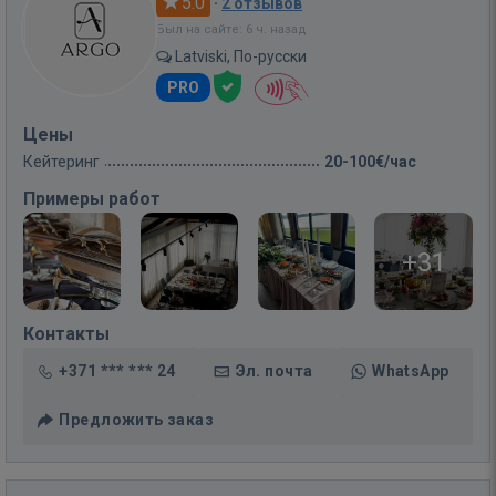
5.0
·
2 отзывов
Был на сайте: 6 ч. назад
Latviski, По-русски
PRO
Цены
Кейтеринг
20-100€/час
Примеры работ
+31
Контакты
+371 *** *** 24
Эл. почта
WhatsApp
Предложить заказ