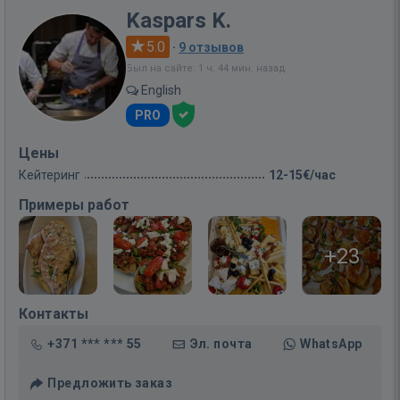
Kaspars K.
5.0
·
9 отзывов
Был на сайте: 1 ч. 44 мин. назад
English
PRO
Цены
Кейтеринг
12-15€/час
Примеры работ
+23
Контакты
+371 *** *** 55
Эл. почта
WhatsApp
Предложить заказ