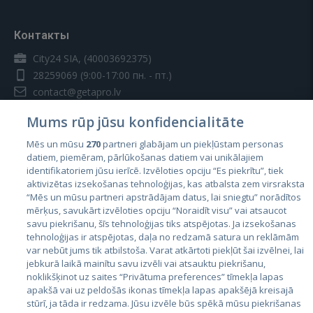
Контакты
City24 SIA, (40003692375)
28259069
(9:00-17:00 пн. - пт.)
contact@getapro.lv
Mums rūp jūsu konfidencialitāte
Mēs un mūsu
270
partneri glabājam un piekļūstam personas
datiem, piemēram, pārlūkošanas datiem vai unikālajiem
identifikatoriem jūsu ierīcē. Izvēloties opciju “Es piekrītu”, tiek
Страны
aktivizētas izsekošanas tehnoloģijas, kas atbalsta zem virsraksta
Эстония
“Mēs un mūsu partneri apstrādājam datus, lai sniegtu” norādītos
mērķus, savukārt izvēloties opciju “Noraidīt visu” vai atsaucot
Латвия
savu piekrišanu, šīs tehnoloģijas tiks atspējotas. Ja izsekošanas
tehnoloģijas ir atspējotas, daļa no redzamā satura un reklāmām
Литва
var nebūt jums tik atbilstoša. Varat atkārtoti piekļūt šai izvēlnei, lai
jebkurā laikā mainītu savu izvēli vai atsauktu piekrišanu,
noklikšķinot uz saites “Privātuma preferences” tīmekļa lapas
apakšā vai uz peldošās ikonas tīmekļa lapas apakšējā kreisajā
stūrī, ja tāda ir redzama. Jūsu izvēle būs spēkā mūsu piekrišanas