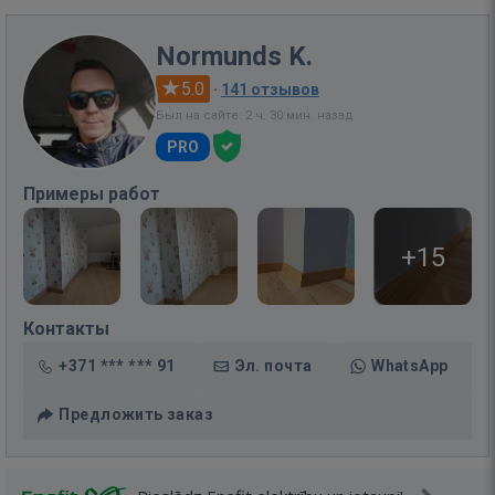
Normunds K.
5.0
·
141 отзывов
Был на сайте: 2 ч. 30 мин. назад
PRO
Примеры работ
+15
Контакты
+371 *** *** 91
Эл. почта
WhatsApp
Предложить заказ