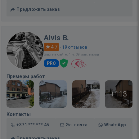
Предложить заказ
Aivis B.
4.7
·
19 отзывов
Был на сайте: 1 ч. 39 мин. назад
PRO
Примеры работ
+113
Контакты
+371 *** *** 45
Эл. почта
WhatsApp
Предложить заказ