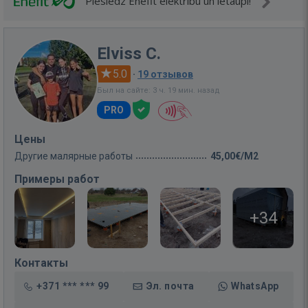
Pieslēdz Enefit elektrību un ietaupi!
Elviss C.
5.0
·
19 отзывов
Был на сайте: 3 ч. 19 мин. назад
PRO
Цены
Другие малярные работы
45,00€/M2
Примеры работ
+34
Контакты
+371 *** *** 99
Эл. почта
WhatsApp