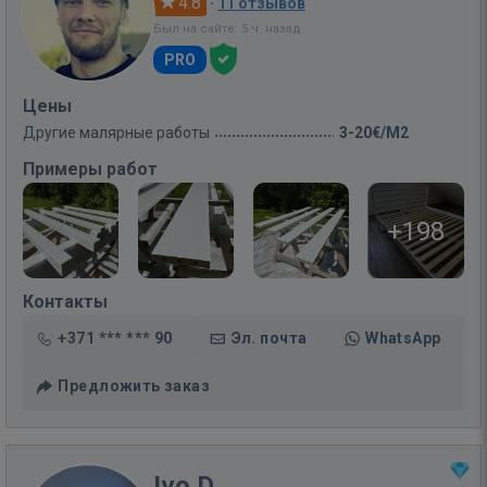
4.8
·
11 отзывов
Был на сайте: 5 ч. назад
PRO
Цены
Другие малярные работы
3-20€/M2
Примеры работ
+198
Контакты
+371 *** *** 90
Эл. почта
WhatsApp
Предложить заказ
Ivo D.