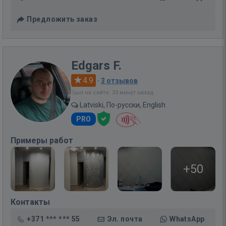
Предложить заказ
Edgars F.
4.9
·
3 отзывов
Был на сайте: 33 минут назад
Latviski, По-русски, English
PRO
Примеры работ
+50
Контакты
+371 *** *** 55
Эл. почта
WhatsApp