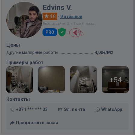
Edvins V.
4.8
·
9 отзывов
Был на сайте: 2 ч. 7 мин. назад
PRO
Цены
Другие малярные работы
4,00€/M2
Примеры работ
+54
Контакты
+371 *** *** 33
Эл. почта
WhatsApp
Предложить заказ