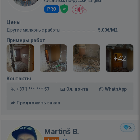
Latviski, По-русски, English
PRO
Цены
Другие малярные работы
5,00€/M2
Примеры работ
+42
Контакты
+371 *** *** 57
Эл. почта
WhatsApp
Предложить заказ
2
Mārtiņš B.