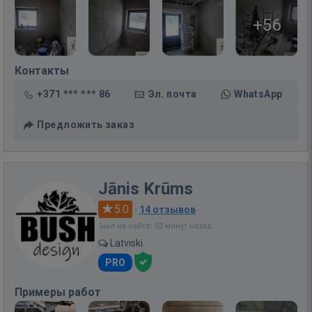
+56
Контакты
+371 *** *** 86
Эл. почта
WhatsApp
Предложить заказ
Jānis Krūms
5.0
·
14 отзывов
Был на сайте: 52 минут назад
Latviski
PRO
Примеры работ