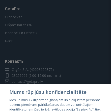
GetaPro
О проекте
Обратная связь
Вопросы и Ответы
Блог
Контакты
City24 SIA, (40003692375)
28259069
(9:00-17:00 пн. - пт.)
contact@getapro.lv
Mums rūp jūsu konfidencialitāte
Mēs un mūsu
270
partneri glabājam un piekļūstam personas
datiem, piemēram, pārlūkošanas datiem vai unikālajiem
identifikatoriem jūsu ierīcē. Izvēloties opciju “Es piekrītu”, tiek
Страны