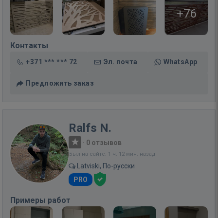
+76
Контакты
+371 *** *** 72
Эл. почта
WhatsApp
Предложить заказ
Ralfs N.
·
0 отзывов
Был на сайте: 1 ч. 12 мин. назад
Latviski, По-русски
PRO
Примеры работ