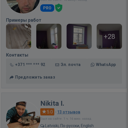
PRO
Примеры работ
+28
Контакты
+371 *** *** 92
Эл. почта
WhatsApp
Предложить заказ
Nikita I.
5.0
·
13 отзывов
Был на сайте: 1 ч. 16 мин. назад
Latviski, По-русски, English