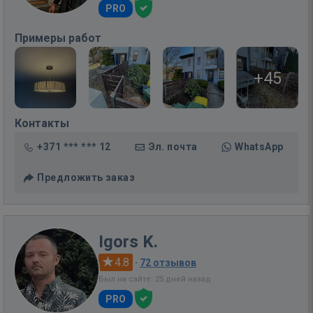
PRO
Примеры работ
+45
Контакты
+371 *** *** 12
Эл. почта
WhatsApp
Предложить заказ
Igors K.
4.8
·
72 отзывов
Был на сайте: 25 дней назад
PRO