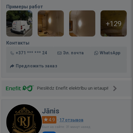
Примеры работ
+129
Контакты
+371 *** *** 24
Эл. почта
WhatsApp
Предложить заказ
Pieslēdz Enefit elektrību un ietaupi!
Jānis
4.9
·
17 отзывов
Был на сайте: 31 минут назад