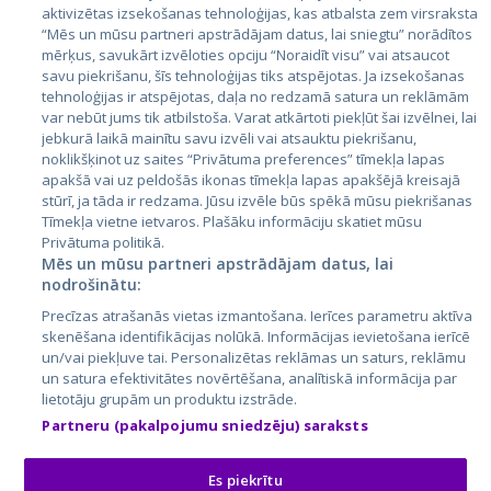
aktivizētas izsekošanas tehnoloģijas, kas atbalsta zem virsraksta
Эстония
“Mēs un mūsu partneri apstrādājam datus, lai sniegtu” norādītos
mērķus, savukārt izvēloties opciju “Noraidīt visu” vai atsaucot
Латвия
savu piekrišanu, šīs tehnoloģijas tiks atspējotas. Ja izsekošanas
tehnoloģijas ir atspējotas, daļa no redzamā satura un reklāmām
Литва
var nebūt jums tik atbilstoša. Varat atkārtoti piekļūt šai izvēlnei, lai
jebkurā laikā mainītu savu izvēli vai atsauktu piekrišanu,
noklikšķinot uz saites “Privātuma preferences” tīmekļa lapas
apakšā vai uz peldošās ikonas tīmekļa lapas apakšējā kreisajā
stūrī, ja tāda ir redzama. Jūsu izvēle būs spēkā mūsu piekrišanas
Tīmekļa vietne ietvaros. Plašāku informāciju skatiet mūsu
Privātuma politikā.
Mēs un mūsu partneri apstrādājam datus, lai
nodrošinātu:
City24.lv
CVbankas.lt
Precīzas atrašanās vietas izmantošana. Ierīces parametru aktīva
City24.ee
Kainos.lt
skenēšana identifikācijas nolūkā. Informācijas ievietošana ierīcē
un/vai piekļuve tai. Personalizētas reklāmas un saturs, reklāmu
GetaPro.lv
Paslaugos.lt
un satura efektivitātes novērtēšana, analītiskā informācija par
GetaPro.ee
auto24.ee
lietotāju grupām un produktu izstrāde.
Skelbiu.lt
KV.ee
Partneru (pakalpojumu sniedzēju) saraksts
Autoplius.lt
Osta.ee
Aruodas.lt
KuldneBörs.ee
Es piekrītu