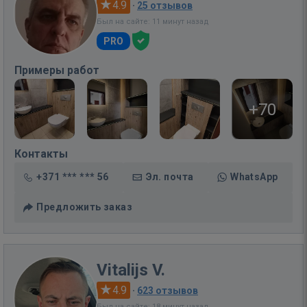
4.9
·
25 отзывов
Был на сайте: 11 минут назад
PRO
Примеры работ
+70
Контакты
+371 *** *** 56
Эл. почта
WhatsApp
Предложить заказ
Vitalijs V.
4.9
·
623 отзывов
Был на сайте: 18 минут назад