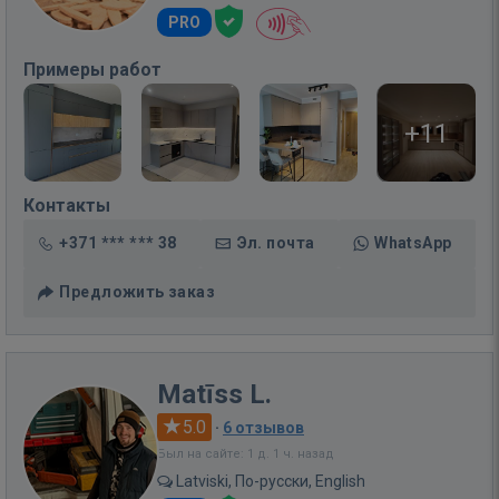
PRO
Примеры работ
+11
Контакты
+371 *** *** 38
Эл. почта
WhatsApp
Предложить заказ
Matīss L.
5.0
·
6 отзывов
Был на сайте: 1 д. 1 ч. назад
Latviski, По-русски, English