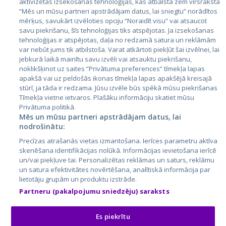
aktivizētas izsekošanas tehnoloģijas, kas atbalsta zem virsraksta
Эстония
“Mēs un mūsu partneri apstrādājam datus, lai sniegtu” norādītos
mērķus, savukārt izvēloties opciju “Noraidīt visu” vai atsaucot
Латвия
savu piekrišanu, šīs tehnoloģijas tiks atspējotas. Ja izsekošanas
tehnoloģijas ir atspējotas, daļa no redzamā satura un reklāmām
Литва
var nebūt jums tik atbilstoša. Varat atkārtoti piekļūt šai izvēlnei, lai
jebkurā laikā mainītu savu izvēli vai atsauktu piekrišanu,
noklikšķinot uz saites “Privātuma preferences” tīmekļa lapas
apakšā vai uz peldošās ikonas tīmekļa lapas apakšējā kreisajā
stūrī, ja tāda ir redzama. Jūsu izvēle būs spēkā mūsu piekrišanas
Tīmekļa vietne ietvaros. Plašāku informāciju skatiet mūsu
Privātuma politikā.
Mēs un mūsu partneri apstrādājam datus, lai
nodrošinātu:
City24.lv
CVbankas.lt
Precīzas atrašanās vietas izmantošana. Ierīces parametru aktīva
City24.ee
Kainos.lt
skenēšana identifikācijas nolūkā. Informācijas ievietošana ierīcē
un/vai piekļuve tai. Personalizētas reklāmas un saturs, reklāmu
GetaPro.lv
Paslaugos.lt
un satura efektivitātes novērtēšana, analītiskā informācija par
GetaPro.ee
auto24.ee
lietotāju grupām un produktu izstrāde.
Skelbiu.lt
KV.ee
Partneru (pakalpojumu sniedzēju) saraksts
Autoplius.lt
Osta.ee
Aruodas.lt
KuldneBörs.ee
Es piekrītu