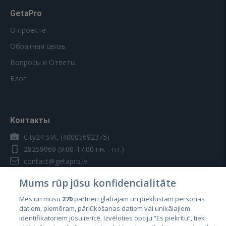
GetaPro
О проекте
Обратная связь
Вопросы и Ответы
Блог
Контакты
City24 SIA, (40003692375)
28259069
(9:00-17:00 пн. - пт.)
contact@getapro.lv
Mums rūp jūsu konfidencialitāte
Mēs un mūsu
270
partneri glabājam un piekļūstam personas
datiem, piemēram, pārlūkošanas datiem vai unikālajiem
identifikatoriem jūsu ierīcē. Izvēloties opciju “Es piekrītu”, tiek
Страны