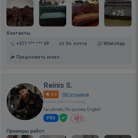
+75
Контакты
+371 *** *** 69
Эл. почта
WhatsApp
Предложить заказ
Reinis S.
4.8
·
182 отзывов
Был на сайте: 5 ч. назад
Latviski, По-русски, English
PRO
Примеры работ