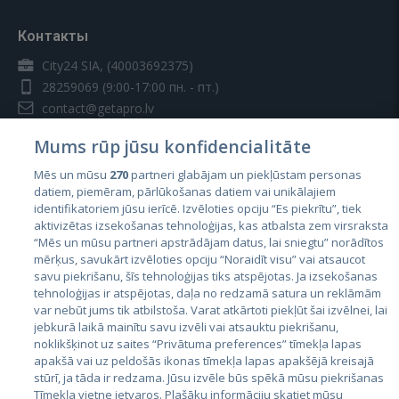
Контакты
City24 SIA, (40003692375)
28259069
(9:00-17:00 пн. - пт.)
contact@getapro.lv
Mums rūp jūsu konfidencialitāte
Mēs un mūsu
270
partneri glabājam un piekļūstam personas
datiem, piemēram, pārlūkošanas datiem vai unikālajiem
identifikatoriem jūsu ierīcē. Izvēloties opciju “Es piekrītu”, tiek
Страны
aktivizētas izsekošanas tehnoloģijas, kas atbalsta zem virsraksta
Эстония
“Mēs un mūsu partneri apstrādājam datus, lai sniegtu” norādītos
mērķus, savukārt izvēloties opciju “Noraidīt visu” vai atsaucot
Латвия
savu piekrišanu, šīs tehnoloģijas tiks atspējotas. Ja izsekošanas
tehnoloģijas ir atspējotas, daļa no redzamā satura un reklāmām
Литва
var nebūt jums tik atbilstoša. Varat atkārtoti piekļūt šai izvēlnei, lai
jebkurā laikā mainītu savu izvēli vai atsauktu piekrišanu,
noklikšķinot uz saites “Privātuma preferences” tīmekļa lapas
apakšā vai uz peldošās ikonas tīmekļa lapas apakšējā kreisajā
stūrī, ja tāda ir redzama. Jūsu izvēle būs spēkā mūsu piekrišanas
Tīmekļa vietne ietvaros. Plašāku informāciju skatiet mūsu