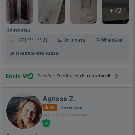
+72
Контакты
+371 *** *** 21
Эл. почта
WhatsApp
Предложить заказ
Pieslēdz Enefit elektrību un ietaupi!
Agnese Z.
4.9
·
8 отзывов
Был на сайте: 12 дней назад