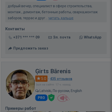
добрый вечер, специалист в сфере строительства,
монтаж , демонтаж, бетонные работы, сварка,монтаж
заборов, террас и друг...
читать дальше
Контакты
+371 *** *** 09
Эл. почта
WhatsApp
Предложить заказ
Ģirts Bārenis
5.0
·
435 отзывов
Был на сайте: 17 ч. назад
Latviski, По-русски, English
PRO
Примеры работ