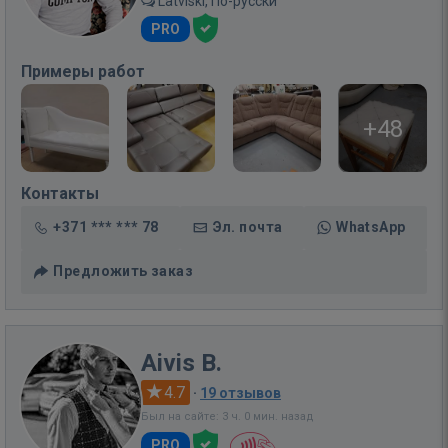
Latviski, По-русски
PRO
Примеры работ
+48
Контакты
+371 *** *** 78
Эл. почта
WhatsApp
Предложить заказ
Aivis B.
4.7
·
19 отзывов
Был на сайте: 3 ч. 0 мин. назад
PRO