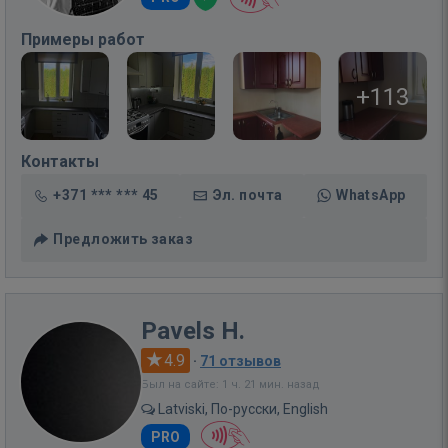
Примеры работ
+113
Контакты
+371 *** *** 45
Эл. почта
WhatsApp
Предложить заказ
Pavels H.
4.9
·
71 отзывов
Был на сайте: 1 ч. 21 мин. назад
Latviski, По-русски, English
PRO