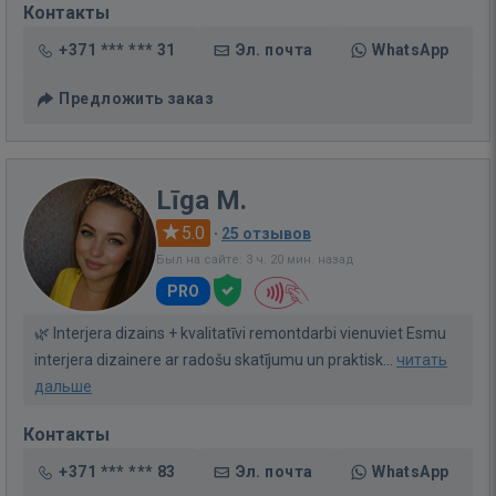
Контакты
+371 *** *** 31
Эл. почта
WhatsApp
Предложить заказ
Līga M.
5.0
·
25 отзывов
Был на сайте: 3 ч. 20 мин. назад
PRO
🌿 Interjera dizains + kvalitatīvi remontdarbi vienuviet Esmu
interjera dizainere ar radošu skatījumu un praktisk...
читать
дальше
Контакты
+371 *** *** 83
Эл. почта
WhatsApp