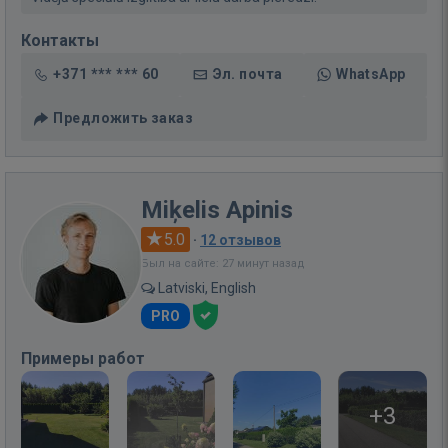
Контакты
+371 *** *** 60
Эл. почта
WhatsApp
Предложить заказ
Miķelis Apinis
5.0
·
12 отзывов
Был на сайте: 27 минут назад
Latviski, English
PRO
Примеры работ
+3