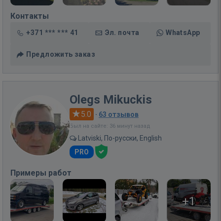
Контакты
+371 *** *** 41
Эл. почта
WhatsApp
Предложить заказ
Olegs Mikuckis
5.0
·
63 отзывов
Был на сайте: 36 минут назад
Latviski, По-русски, English
PRO
Примеры работ
+1