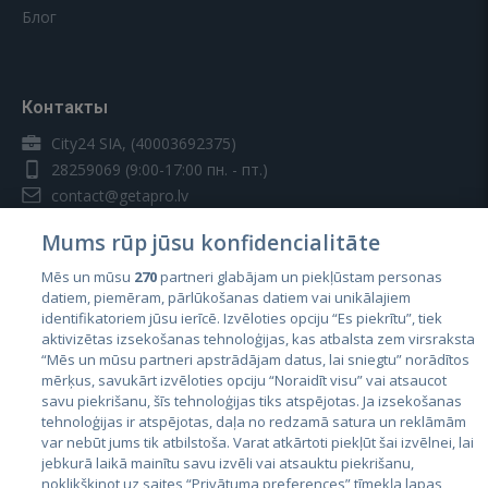
Блог
Контакты
City24 SIA, (40003692375)
28259069
(9:00-17:00 пн. - пт.)
contact@getapro.lv
Mums rūp jūsu konfidencialitāte
Mēs un mūsu
270
partneri glabājam un piekļūstam personas
datiem, piemēram, pārlūkošanas datiem vai unikālajiem
identifikatoriem jūsu ierīcē. Izvēloties opciju “Es piekrītu”, tiek
Страны
aktivizētas izsekošanas tehnoloģijas, kas atbalsta zem virsraksta
Эстония
“Mēs un mūsu partneri apstrādājam datus, lai sniegtu” norādītos
mērķus, savukārt izvēloties opciju “Noraidīt visu” vai atsaucot
Латвия
savu piekrišanu, šīs tehnoloģijas tiks atspējotas. Ja izsekošanas
tehnoloģijas ir atspējotas, daļa no redzamā satura un reklāmām
Литва
var nebūt jums tik atbilstoša. Varat atkārtoti piekļūt šai izvēlnei, lai
jebkurā laikā mainītu savu izvēli vai atsauktu piekrišanu,
noklikšķinot uz saites “Privātuma preferences” tīmekļa lapas