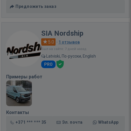
Предложить заказ
SIA Nordship
5.0
·
1 отзывов
Был на сайте: 7 дней назад
Latviski, По-русски, English
PRO
Примеры работ
Контакты
+371 *** *** 35
Эл. почта
WhatsApp