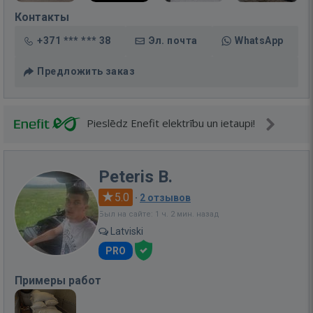
Контакты
+371 *** *** 38
Эл. почта
WhatsApp
Предложить заказ
Pieslēdz Enefit elektrību un ietaupi!
Peteris B.
5.0
·
2 отзывов
Был на сайте: 1 ч. 2 мин. назад
Latviski
PRO
Примеры работ