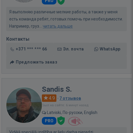
PRO
Я выполняю различные мелкие работы, а также у меня
есть команда ребят, готовых помочь при необходимости.
Например, груз...
читать дальше
Контакты
+371 *** *** 66
Эл. почта
WhatsApp
Предложить заказ
Sandis S.
4.9
·
7 отзывов
Был на сайте: 6 минут назад
Latviski, По-русски, English
PRO
Vidējā speciālā izglītība ar lielu darba pieredzi.