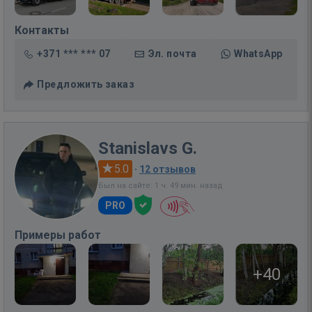
Контакты
+371 *** *** 07
Эл. почта
WhatsApp
Предложить заказ
Stanislavs G.
5.0
·
12 отзывов
Был на сайте: 1 ч. 49 мин. назад
PRO
Примеры работ
+40