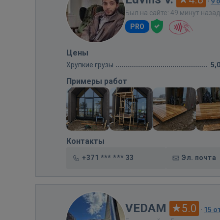
·
9 
Был на сайте: 49 минут наза
PRO
Цены
Хрупкие грузы
5,
Примеры работ
Контакты
+371 *** *** 33
Эл. почта
VEDAM
5.0
·
15 о