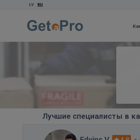
LV
RU
Ка
Лучшие специалисты в ка
Edvins V.
4.8