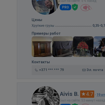
Был на сайте: 5 ч. назад
PRO
Цены
Хрупкие грузы
0,35-0,
Примеры работ
Контакты
+371 *** *** 79
Эл. почта
Aivis B.
4.7
·
19 о
Был на сайте: 53 минут наза