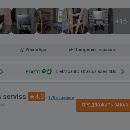
+15
WhatsApp
Предложить заказ
Elektroauto ātrās uzlādes tīkls
 serviss
4.9
·
179 отзывов
зад
ПРЕДЛОЖИТЬ ЗАКАЗ