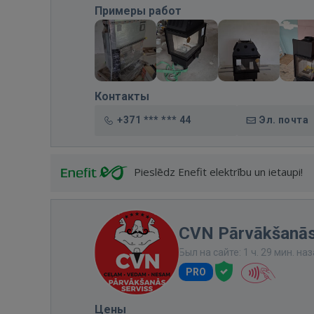
Примеры работ
Контакты
+371 *** *** 44
Эл. почта
Pieslēdz Enefit elektrību un ietaupi!
CVN Pārvākšanās
Был на сайте: 1 ч. 29 мин. на
PRO
Цены