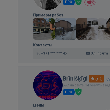
PRO
Примеры работ
Контакты
+371 *** *** 45
Эл. почта
Brīnišķīgi
5.0
·
6
Был на сайте: 14 минут наза
PRO
Цены