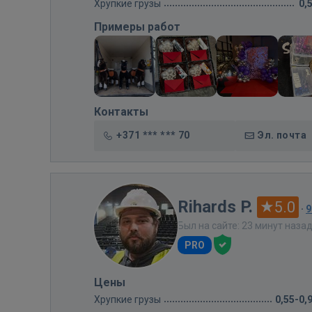
Хрупкие грузы
0,
Примеры работ
Контакты
+371 *** *** 70
Эл. почта
Rihards P.
5.0
·
9
Был на сайте: 23 минут наза
PRO
Цены
Хрупкие грузы
0,55-0,