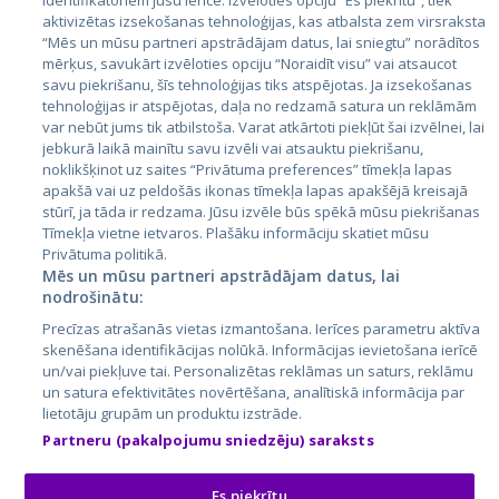
identifikatoriem jūsu ierīcē. Izvēloties opciju “Es piekrītu”, tiek
Страны
aktivizētas izsekošanas tehnoloģijas, kas atbalsta zem virsraksta
Эстония
“Mēs un mūsu partneri apstrādājam datus, lai sniegtu” norādītos
mērķus, savukārt izvēloties opciju “Noraidīt visu” vai atsaucot
Латвия
savu piekrišanu, šīs tehnoloģijas tiks atspējotas. Ja izsekošanas
tehnoloģijas ir atspējotas, daļa no redzamā satura un reklāmām
Литва
var nebūt jums tik atbilstoša. Varat atkārtoti piekļūt šai izvēlnei, lai
jebkurā laikā mainītu savu izvēli vai atsauktu piekrišanu,
noklikšķinot uz saites “Privātuma preferences” tīmekļa lapas
apakšā vai uz peldošās ikonas tīmekļa lapas apakšējā kreisajā
stūrī, ja tāda ir redzama. Jūsu izvēle būs spēkā mūsu piekrišanas
Tīmekļa vietne ietvaros. Plašāku informāciju skatiet mūsu
Privātuma politikā.
Mēs un mūsu partneri apstrādājam datus, lai
nodrošinātu:
City24.lv
CVbankas.lt
Precīzas atrašanās vietas izmantošana. Ierīces parametru aktīva
City24.ee
Kainos.lt
skenēšana identifikācijas nolūkā. Informācijas ievietošana ierīcē
un/vai piekļuve tai. Personalizētas reklāmas un saturs, reklāmu
GetaPro.lv
Paslaugos.lt
un satura efektivitātes novērtēšana, analītiskā informācija par
GetaPro.ee
auto24.ee
lietotāju grupām un produktu izstrāde.
Skelbiu.lt
KV.ee
Partneru (pakalpojumu sniedzēju) saraksts
Autoplius.lt
Osta.ee
Aruodas.lt
KuldneBörs.ee
Es piekrītu