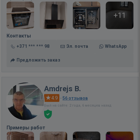
+11
Контакты
+371 *** *** 98
Эл. почта
WhatsApp
Предложить заказ
Amdrejs B.
4.9
·
56 отзывов
Был на сайте: 2 года, 6 месяцев назад
Примеры работ