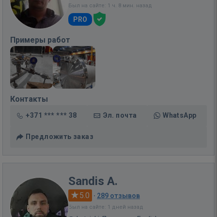
Был на сайте: 1 ч. 8 мин. назад
PRO
Примеры работ
Контакты
+371 *** *** 38
Эл. почта
WhatsApp
Предложить заказ
Sandis A.
5.0
·
289 отзывов
Был на сайте: 1 дней назад