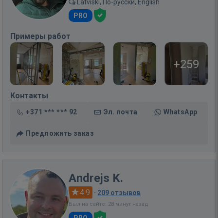
Latviski, По-русски, English
PRO
Примеры работ
+259
Контакты
+371 *** *** 92
Эл. почта
WhatsApp
Предложить заказ
Andrejs K.
4.9
·
209 отзывов
Был на сайте: 28 минут назад