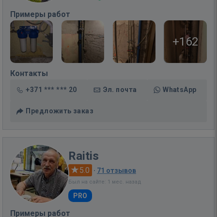
Примеры работ
+162
Контакты
+371 *** *** 20
Эл. почта
WhatsApp
Предложить заказ
Raitis
5.0
·
71 отзывов
Был на сайте: 1 мес. назад
PRO
Примеры работ