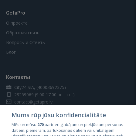
GetaPro
О проекте
Обратная связь
Вопросы и Ответы
Блог
Контакты
City24 SIA, (40003692375)
28259069
(9:00-17:00 пн. - пт.)
contact@getapro.lv
Mums rūp jūsu konfidencialitāte
Mēs un mūsu
270
partneri glabājam un piekļūstam personas
datiem, piemēram, pārlūkošanas datiem vai unikālajiem