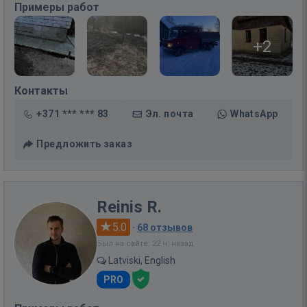
Примеры работ
+2
Контакты
+371 *** *** 83
Эл. почта
WhatsApp
Предложить заказ
Reinis R.
5.0
·
68 отзывов
Был на сайте: 22 ч. назад
Latviski, English
PRO