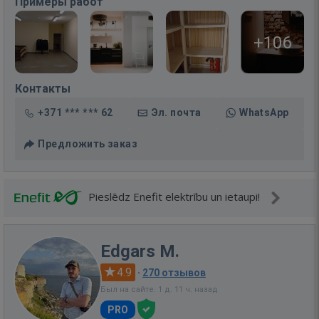
Примеры работ
+106
Контакты
+371 *** *** 62
Эл. почта
WhatsApp
Предложить заказ
Pieslēdz Enefit elektrību un ietaupi!
Edgars M.
4.9
·
270 отзывов
Был на сайте: 1 д. 11 ч. назад
PRO