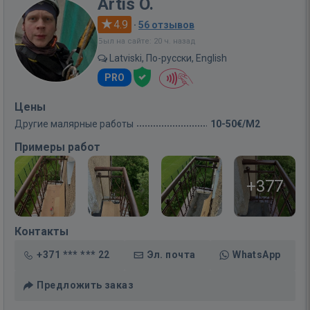
Artis O.
4.9
·
56 отзывов
Был на сайте: 20 ч. назад
Latviski, По-русски, English
PRO
Цены
Другие малярные работы
10-50€/M2
Примеры работ
+377
Контакты
+371 *** *** 22
Эл. почта
WhatsApp
Предложить заказ