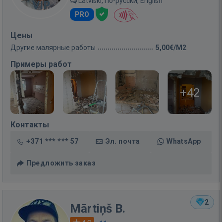
Latviski, По-русски, English
PRO
Цены
Другие малярные работы
5,00€/M2
Примеры работ
+42
Контакты
+371 *** *** 57
Эл. почта
WhatsApp
Предложить заказ
2
Mārtiņš B.