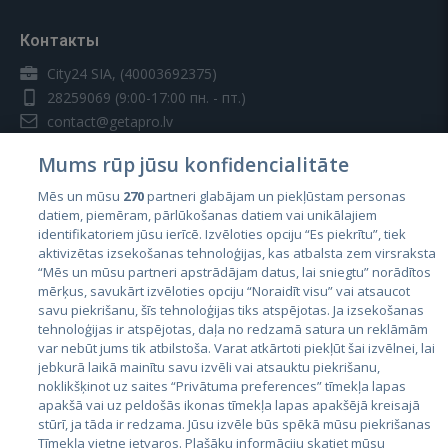
Контакты
City24 SIA, (40003692375)
28259069
(9:00-17:00 пн. - пт.)
contact@getapro.lv
Mums rūp jūsu konfidencialitāte
Mēs un mūsu
270
partneri glabājam un piekļūstam personas
datiem, piemēram, pārlūkošanas datiem vai unikālajiem
identifikatoriem jūsu ierīcē. Izvēloties opciju “Es piekrītu”, tiek
Страны
aktivizētas izsekošanas tehnoloģijas, kas atbalsta zem virsraksta
Эстония
“Mēs un mūsu partneri apstrādājam datus, lai sniegtu” norādītos
mērķus, savukārt izvēloties opciju “Noraidīt visu” vai atsaucot
Латвия
savu piekrišanu, šīs tehnoloģijas tiks atspējotas. Ja izsekošanas
tehnoloģijas ir atspējotas, daļa no redzamā satura un reklāmām
Литва
var nebūt jums tik atbilstoša. Varat atkārtoti piekļūt šai izvēlnei, lai
jebkurā laikā mainītu savu izvēli vai atsauktu piekrišanu,
noklikšķinot uz saites “Privātuma preferences” tīmekļa lapas
apakšā vai uz peldošās ikonas tīmekļa lapas apakšējā kreisajā
stūrī, ja tāda ir redzama. Jūsu izvēle būs spēkā mūsu piekrišanas
Tīmekļa vietne ietvaros. Plašāku informāciju skatiet mūsu