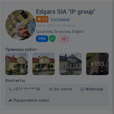
Edgars SIA ''IP group''
5.0
·
3 отзывов
Был на сайте: 3 дней назад
Latviski, По-русски, English
PRO
Примеры работ
+193
Контакты
+371 *** *** 56
Эл. почта
WhatsApp
Предложить заказ