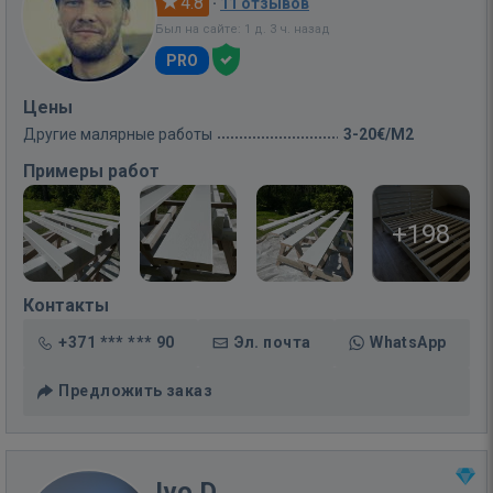
4.8
·
11 отзывов
Был на сайте: 1 д. 3 ч. назад
PRO
Цены
Другие малярные работы
3-20€/M2
Примеры работ
+198
Контакты
+371 *** *** 90
Эл. почта
WhatsApp
Предложить заказ
Ivo D.