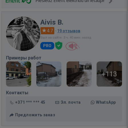
Pieslēdz Enefit elektrību un ietaupi!
Aivis B.
4.7
·
19 отзывов
Был на сайте: 3 ч. 40 мин. назад
PRO
Примеры работ
+113
Контакты
+371 *** *** 45
Эл. почта
WhatsApp
Предложить заказ