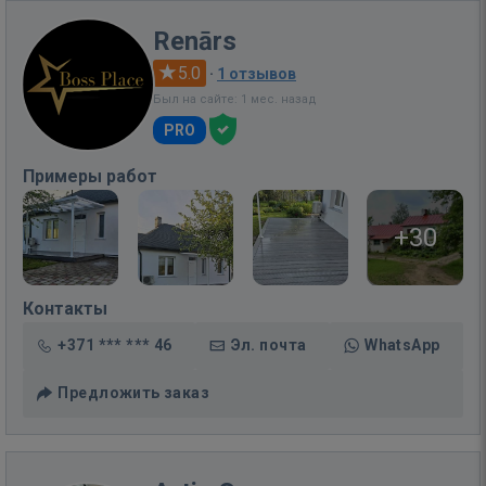
Renārs
5.0
·
1 отзывов
Был на сайте: 1 мес. назад
PRO
Примеры работ
+30
Контакты
+371 *** *** 46
Эл. почта
WhatsApp
Предложить заказ