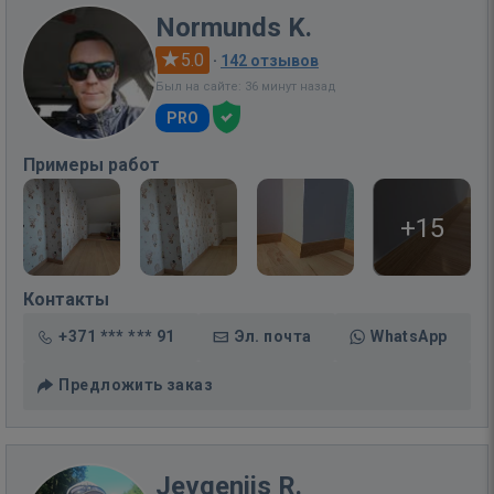
Normunds K.
5.0
·
142 отзывов
Был на сайте: 36 минут назад
PRO
Примеры работ
+15
Контакты
+371 *** *** 91
Эл. почта
WhatsApp
Предложить заказ
Jevgenijs R.