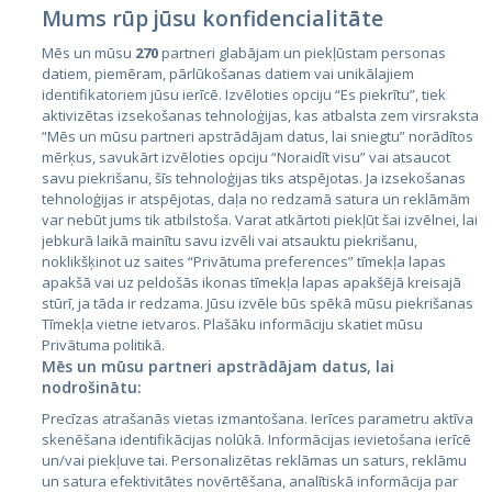
Mums rūp jūsu konfidencialitāte
Mēs un mūsu
270
partneri glabājam un piekļūstam personas
datiem, piemēram, pārlūkošanas datiem vai unikālajiem
identifikatoriem jūsu ierīcē. Izvēloties opciju “Es piekrītu”, tiek
Страны
aktivizētas izsekošanas tehnoloģijas, kas atbalsta zem virsraksta
Эстония
“Mēs un mūsu partneri apstrādājam datus, lai sniegtu” norādītos
mērķus, savukārt izvēloties opciju “Noraidīt visu” vai atsaucot
Латвия
savu piekrišanu, šīs tehnoloģijas tiks atspējotas. Ja izsekošanas
tehnoloģijas ir atspējotas, daļa no redzamā satura un reklāmām
Литва
var nebūt jums tik atbilstoša. Varat atkārtoti piekļūt šai izvēlnei, lai
jebkurā laikā mainītu savu izvēli vai atsauktu piekrišanu,
noklikšķinot uz saites “Privātuma preferences” tīmekļa lapas
apakšā vai uz peldošās ikonas tīmekļa lapas apakšējā kreisajā
stūrī, ja tāda ir redzama. Jūsu izvēle būs spēkā mūsu piekrišanas
Tīmekļa vietne ietvaros. Plašāku informāciju skatiet mūsu
Privātuma politikā.
Mēs un mūsu partneri apstrādājam datus, lai
nodrošinātu:
City24.lv
CVbankas.lt
Precīzas atrašanās vietas izmantošana. Ierīces parametru aktīva
City24.ee
Kainos.lt
skenēšana identifikācijas nolūkā. Informācijas ievietošana ierīcē
un/vai piekļuve tai. Personalizētas reklāmas un saturs, reklāmu
GetaPro.lv
Paslaugos.lt
un satura efektivitātes novērtēšana, analītiskā informācija par
GetaPro.ee
auto24.ee