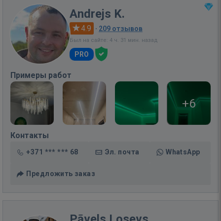
Andrejs K.
4.9
·
209 отзывов
Был на сайте: 4 ч. 31 мин. назад
PRO
Примеры работ
+6
Контакты
+371 *** *** 68
Эл. почта
WhatsApp
Предложить заказ
Pāvels Losevs