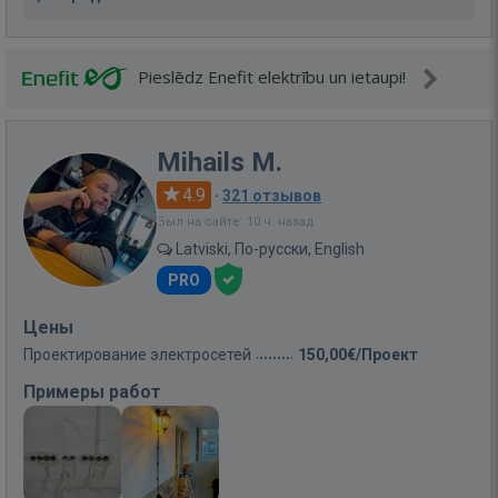
Pieslēdz Enefit elektrību un ietaupi!
Mihails M.
4.9
·
321 отзывов
Был на сайте: 10 ч. назад
Latviski, По-русски, English
PRO
Цены
Проектирование электросетей
150,00€/Проект
Примеры работ