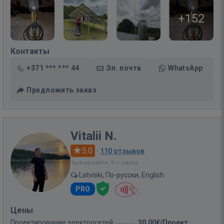
+152
Контакты
+371 *** *** 44
Эл. почта
WhatsApp
Предложить заказ
Vitalii N.
5.0
·
110 отзывов
Был на сайте: 9 ч. назад
Latviski, По-русски, English
PRO
Цены
Проектирование электросетей
30,00€/Проект