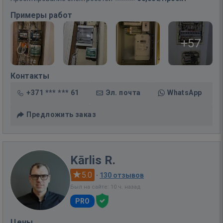
Примеры работ
+57
Контакты
+371 *** *** 61
Эл. почта
WhatsApp
Предложить заказ
Kārlis R.
5.0
·
130 отзывов
Был на сайте: 10 ч. назад
PRO
Цены