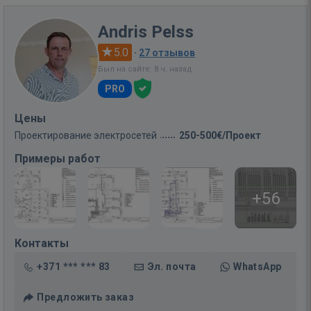
Andris Pelss
5.0
·
27 отзывов
Был на сайте: 8 ч. назад
PRO
Цены
Проектирование электросетей
250-500€/Проект
Примеры работ
+56
Контакты
+371 *** *** 83
Эл. почта
WhatsApp
Предложить заказ