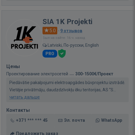
SIA 1K Projekti
5.0
·
9 отзывов
Был на сайте: 16 ч. назад
Latviski, По-русски, English
PRO
Цены
Проектирование электросетей
300-1500€/Проект
Piedāvātie pakalpojumi elektroapgādes būvprojektu izstrādē.
Vietējie privātmāju, daudzdzīvokļu ēku teritorijas, AS “S...
читать дальше
Контакты
+371 *** *** 45
Эл. почта
WhatsApp
Предложить заказ