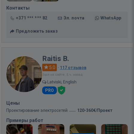
Контакты
+371 *** *** 82
Эл. почта
WhatsApp
Предложить заказ
Raitis B.
5.0
·
117 отзывов
Был на сайте: 5 ч. назад
Latviski, English
PRO
Цены
Проектирование электросетей
120-360€/Проект
Примеры работ