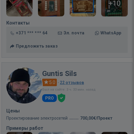
+10
Контакты
+371 *** *** 64
Эл. почта
WhatsApp
Предложить заказ
Guntis Sils
5.0
·
22 отзывов
Был на сайте: 3 ч. 33 мин. назад
PRO
Цены
Проектирование электросетей
700,00€/Проект
Примеры работ