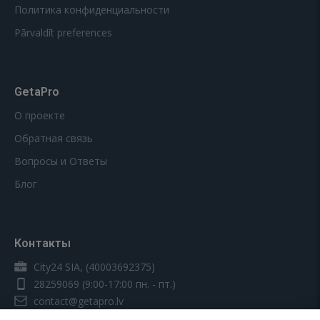
Политика конфиденциальности
Pārvaldīt preferences
GetaPro
О проекте
Обратная связь
Вопросы и Ответы
Блог
Контакты
City24 SIA, (40003692375)
28259069
(9:00-17:00 пн. - пт.)
contact@getapro.lv