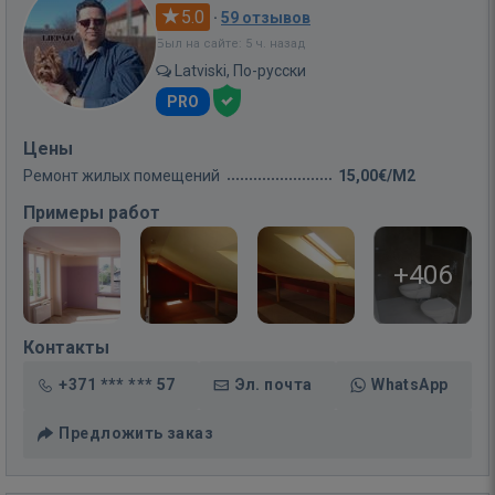
5.0
·
59 отзывов
Был на сайте: 5 ч. назад
Latviski, По-русски
PRO
Цены
Ремонт жилых помещений
15,00€/M2
Примеры работ
+406
Контакты
+371 *** *** 57
Эл. почта
WhatsApp
Предложить заказ