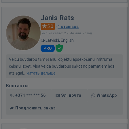
Janis Rats
5.0
·
1 отзывов
Был на сайте: 2 ч. 44 мин. назад
Latviski, English
PRO
Veicu būvdarbu tāmēšanu, objektu apsekošanu, mitruma
cēloņu izpēti, visa veida būvdarbus sākot no pamatiem līdz
atslēgai...
читать дальше
Контакты
+371 *** *** 56
Эл. почта
WhatsApp
Предложить заказ