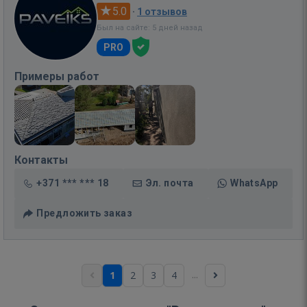
5.0
·
1 отзывов
Был на сайте: 5 дней назад
PRO
Примеры работ
Контакты
+371 *** *** 18
Эл. почта
WhatsApp
Предложить заказ
...
1
2
3
4