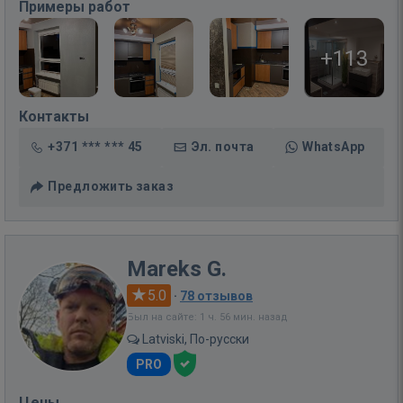
Примеры работ
+113
Контакты
+371 *** *** 45
Эл. почта
WhatsApp
Предложить заказ
Mareks G.
5.0
·
78 отзывов
Был на сайте: 1 ч. 56 мин. назад
Latviski, По-русски
PRO
Цены