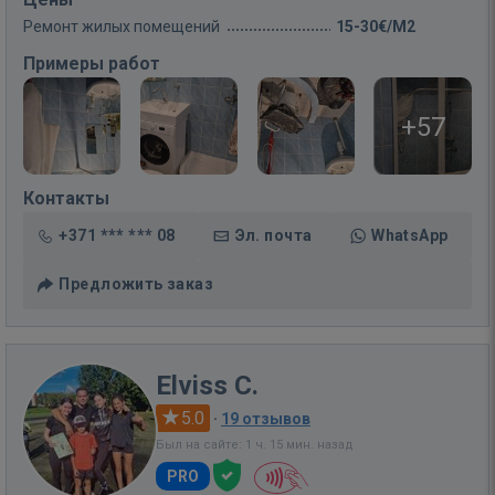
Ремонт жилых помещений
15-30€/M2
Примеры работ
+57
Контакты
+371 *** *** 08
Эл. почта
WhatsApp
Предложить заказ
Elviss C.
5.0
·
19 отзывов
Был на сайте: 1 ч. 15 мин. назад
PRO