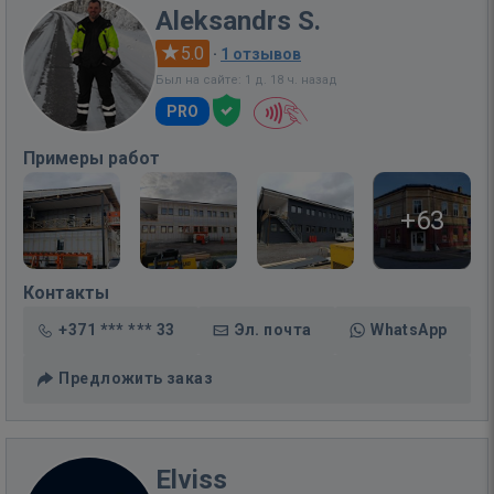
Aleksandrs S.
5.0
·
1 отзывов
Был на сайте: 1 д. 18 ч. назад
PRO
Примеры работ
+63
Контакты
+371 *** *** 33
Эл. почта
WhatsApp
Предложить заказ
Elviss