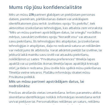
Mums rūp jūsu konfidencialitāte
Mēs un mūsu
270
partneri glabājam un piekļūstam personas
datiem, piemēram, pārlūkošanas datiem vai unikālajiem
identifikatoriem jūsu ierīcē. Izvēloties opciju “Es piekrītu”, tiek
Страны
aktivizētas izsekošanas tehnoloģijas, kas atbalsta zem virsraksta
Эстония
“Mēs un mūsu partneri apstrādājam datus, lai sniegtu” norādītos
mērķus, savukārt izvēloties opciju “Noraidīt visu” vai atsaucot
Латвия
savu piekrišanu, šīs tehnoloģijas tiks atspējotas. Ja izsekošanas
tehnoloģijas ir atspējotas, daļa no redzamā satura un reklāmām
Литва
var nebūt jums tik atbilstoša. Varat atkārtoti piekļūt šai izvēlnei, lai
jebkurā laikā mainītu savu izvēli vai atsauktu piekrišanu,
noklikšķinot uz saites “Privātuma preferences” tīmekļa lapas
apakšā vai uz peldošās ikonas tīmekļa lapas apakšējā kreisajā
stūrī, ja tāda ir redzama. Jūsu izvēle būs spēkā mūsu piekrišanas
Tīmekļa vietne ietvaros. Plašāku informāciju skatiet mūsu
Privātuma politikā.
Mēs un mūsu partneri apstrādājam datus, lai
nodrošinātu:
City24.lv
CVbankas.lt
Precīzas atrašanās vietas izmantošana. Ierīces parametru aktīva
City24.ee
Kainos.lt
skenēšana identifikācijas nolūkā. Informācijas ievietošana ierīcē
un/vai piekļuve tai. Personalizētas reklāmas un saturs, reklāmu
GetaPro.lv
Paslaugos.lt