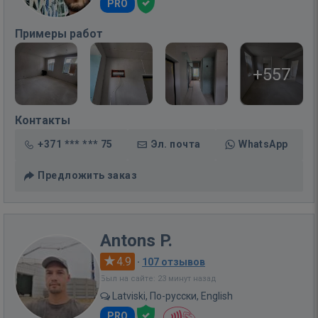
PRO
Примеры работ
+557
Контакты
+371 *** *** 75
Эл. почта
WhatsApp
Предложить заказ
Antons P.
4.9
·
107 отзывов
Был на сайте: 23 минут назад
Latviski, По-русски, English
PRO