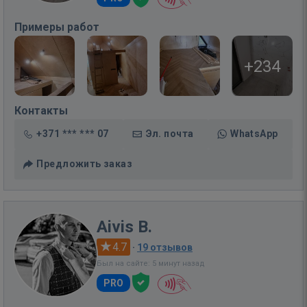
Примеры работ
+234
Контакты
+371 *** *** 07
Эл. почта
WhatsApp
Предложить заказ
Aivis B.
4.7
·
19 отзывов
Был на сайте: 5 минут назад
PRO