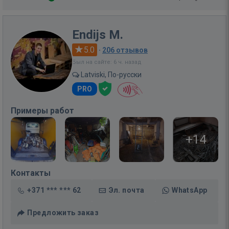
Endijs M.
5.0
·
206 отзывов
Был на сайте: 6 ч. назад
Latviski, По-русски
PRO
Примеры работ
+14
Контакты
+371 *** *** 62
Эл. почта
WhatsApp
Предложить заказ