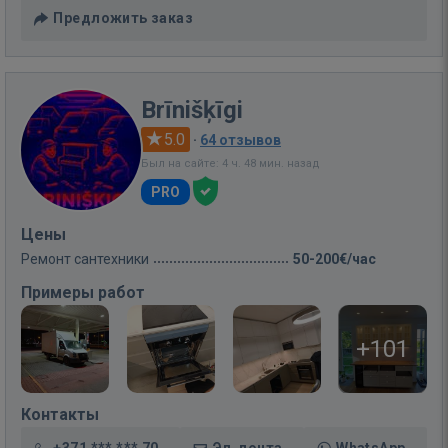
Предложить заказ
Brīnišķīgi
5.0
·
64 отзывов
Был на сайте: 4 ч. 48 мин. назад
PRO
Цены
Ремонт сантехники
50-200€/час
Примеры работ
+101
Контакты
+371 *** *** 70
Эл. почта
WhatsApp