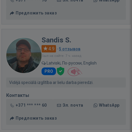
Предложить заказ
Sandis S.
4.9
·
5 отзывов
Был на сайте: 7 ч. назад
Latviski, По-русски, English
PRO
Vidējā speciālā izglītība ar lielu darba pieredzi.
Контакты
+371 *** *** 60
Эл. почта
WhatsApp
Предложить заказ