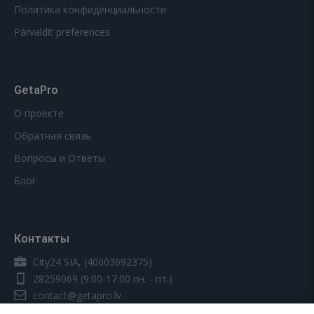
Политика конфиденциальности
Pārvaldīt preferences
GetaPro
О проекте
Обратная связь
Вопросы и Ответы
Блог
Контакты
City24 SIA, (40003692375)
28259069
(9:00-17:00 пн. - пт.)
contact@getapro.lv