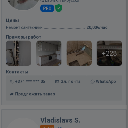
Latviski, По-русски
PRO
Цены
Ремонт сантехники
20,00€/час
Примеры работ
+228
Контакты
+371 *** *** 05
Эл. почта
WhatsApp
Предложить заказ
Vladislavs S.