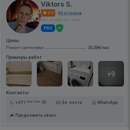
Viktors S.
4.9
·
50 отзывов
Был на сайте: 8 ч. назад
PRO
Цены
Ремонт сантехники
25,00€/час
Примеры работ
+9
Контакты
+371 *** *** 70
Эл. почта
WhatsApp
Предложить заказ