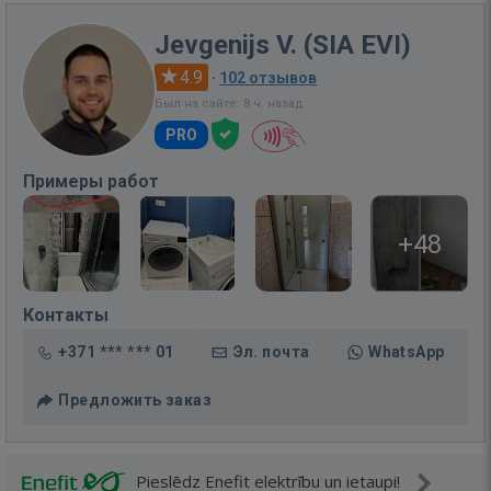
Jevgenijs V. (SIA EVI)
4.9
·
102 отзывов
Был на сайте: 8 ч. назад
PRO
Примеры работ
+48
Контакты
+371 *** *** 01
Эл. почта
WhatsApp
Предложить заказ
Pieslēdz Enefit elektrību un ietaupi!