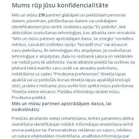
Mums rūp jūsu konfidencialitāte
Mēs un mūsu
270
partneri glabājam un piekļūstam personas
datiem, piemēram, pārlūkošanas datiem vai unikālajiem
identifikatoriem jūsu ierīcē. Izvēloties opciju “Es piekrītu”, tiek
Страны
aktivizētas izsekošanas tehnoloģijas, kas atbalsta zem virsraksta
Эстония
“Mēs un mūsu partneri apstrādājam datus, lai sniegtu” norādītos
mērķus, savukārt izvēloties opciju “Noraidīt visu” vai atsaucot
Латвия
savu piekrišanu, šīs tehnoloģijas tiks atspējotas. Ja izsekošanas
tehnoloģijas ir atspējotas, daļa no redzamā satura un reklāmām
Литва
var nebūt jums tik atbilstoša. Varat atkārtoti piekļūt šai izvēlnei, lai
jebkurā laikā mainītu savu izvēli vai atsauktu piekrišanu,
noklikšķinot uz saites “Privātuma preferences” tīmekļa lapas
apakšā vai uz peldošās ikonas tīmekļa lapas apakšējā kreisajā
stūrī, ja tāda ir redzama. Jūsu izvēle būs spēkā mūsu piekrišanas
Tīmekļa vietne ietvaros. Plašāku informāciju skatiet mūsu
Privātuma politikā.
Mēs un mūsu partneri apstrādājam datus, lai
nodrošinātu:
City24.lv
CVbankas.lt
Precīzas atrašanās vietas izmantošana. Ierīces parametru aktīva
City24.ee
Kainos.lt
skenēšana identifikācijas nolūkā. Informācijas ievietošana ierīcē
un/vai piekļuve tai. Personalizētas reklāmas un saturs, reklāmu
GetaPro.lv
Paslaugos.lt
un satura efektivitātes novērtēšana, analītiskā informācija par
GetaPro.ee
auto24.ee