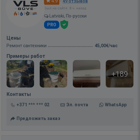
4.9
·
49 отзывов
Был на сайте: 8 ч. назад
Latviski, По-русски
PRO
Цены
Ремонт сантехники
45,00€/час
Примеры работ
+189
Контакты
+371 *** *** 02
Эл. почта
WhatsApp
Предложить заказ