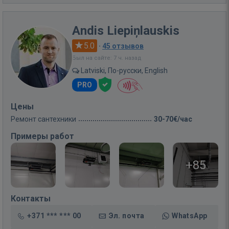
Andis Liepiņlauskis
5.0
·
45 отзывов
Был на сайте: 7 ч. назад
Latviski, По-русски, English
PRO
Цены
Ремонт сантехники
30-70€/час
Примеры работ
+85
Контакты
+371 *** *** 00
Эл. почта
WhatsApp