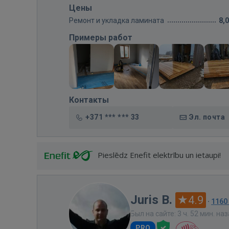
Цены
Ремонт и укладка ламината
8,
Примеры работ
Контакты
+371 *** *** 33
Эл. почта
Pieslēdz Enefit elektrību un ietaupi!
Juris B.
4.9
·
1160
Был на сайте: 3 ч. 52 мин. на
PRO