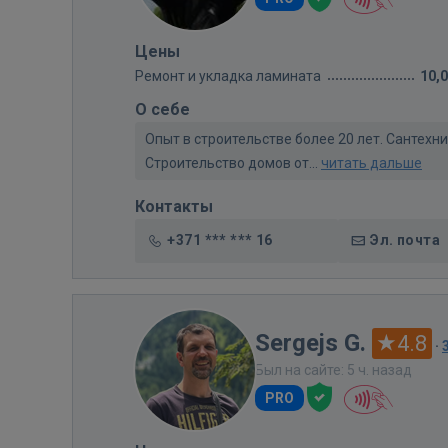
Цены
Ремонт и укладка ламината
10,
О себе
Опыт в строительстве более 20 лет. Сантех
Строительство домов от...
читать дальше
Контакты
+371 *** *** 16
Эл. почта
Sergejs G.
4.8
·
Был на сайте: 5 ч. назад
PRO