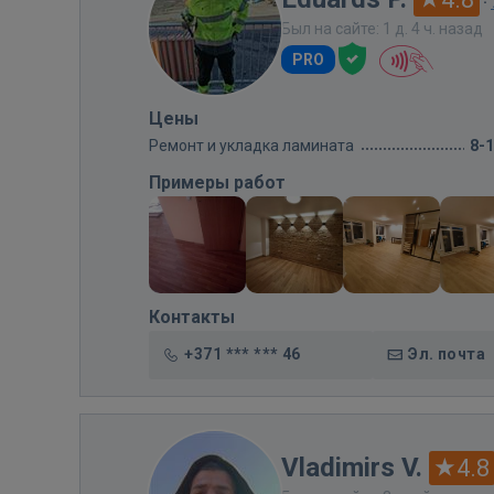
·
Был на сайте: 1 д. 4 ч. назад
PRO
Цены
Ремонт и укладка ламината
8-
Примеры работ
Контакты
+371 *** *** 46
Эл. почта
Vladimirs V.
4.8