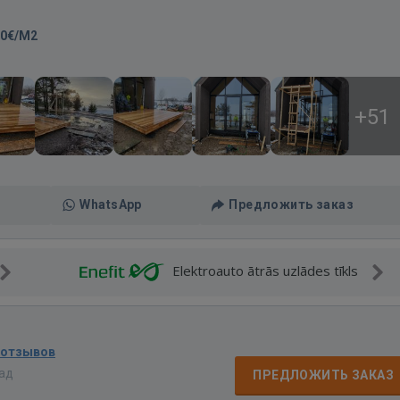
00€/M2
+51
WhatsApp
Предложить заказ
Elektroauto ātrās uzlādes tīkls
 отзывов
зад
ПРЕДЛОЖИТЬ ЗАКАЗ