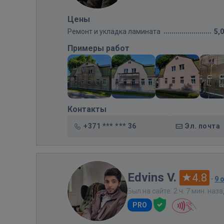
Цены
Ремонт и укладка ламината
5,
Примеры работ
Контакты
+371 *** *** 36
Эл. почта
Edvins V.
4.8
·
9 
Был на сайте: 2 ч. 7 мин. наз
PRO