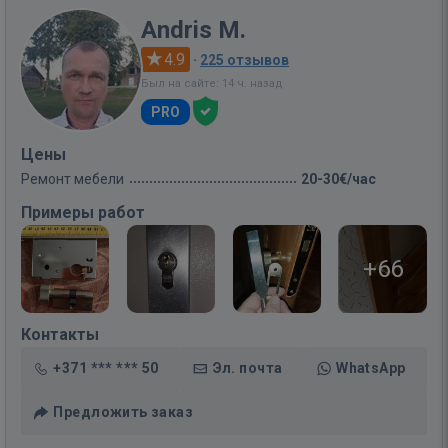
Andris M.
4.9
·
225 отзывов
Был на сайте: 14 ч. назад
PRO
Цены
Ремонт мебели
20-30€/час
Примеры работ
+66
Контакты
+371 *** *** 50
Эл. почта
WhatsApp
Предложить заказ