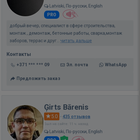
Latviski, По-русски, English
PRO
добрый вечер, специалист в сфере строительства,
монтаж , демонтаж, бетонные работы, сварка,монтаж
заборов, террас и друг...
читать дальше
Контакты
+371 *** *** 09
Эл. почта
WhatsApp
Предложить заказ
Ģirts Bārenis
5.0
·
435 отзывов
Был на сайте: 11 ч. назад
Latviski, По-русски, English