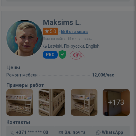
Maksims L.
5.0
·
658 отзывов
Был на сайте: 15 минут назад
Latviski, По-русски, English
PRO
Цены
Ремонт мебели
12,00€/час
Примеры работ
+173
Контакты
+371 *** *** 00
Эл. почта
WhatsApp