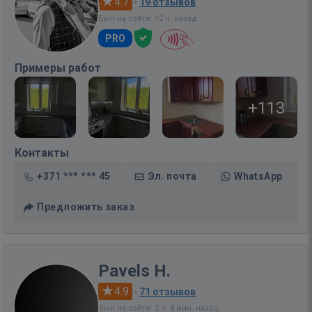
4.7
·
19 отзывов
Был на сайте: 12 ч. назад
PRO
Примеры работ
+113
Контакты
+371 *** *** 45
Эл. почта
WhatsApp
Предложить заказ
Pavels H.
4.9
·
71 отзывов
Был на сайте: 2 ч. 8 мин. назад