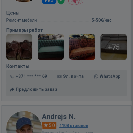
PRO
Цены
Ремонт мебели
5-50€/час
Примеры работ
+75
Контакты
+371 *** *** 69
Эл. почта
WhatsApp
Предложить заказ
Andrejs N.
5.0
·
1108 отзывов
Был на сайте: 1 ч. 4 мин. назад