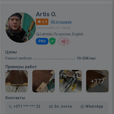
Artis O.
4.9
·
56 отзывов
Был на сайте: 9 ч. назад
Latviski, По-русски, English
PRO
Цены
Ремонт мебели
10-20€/час
Примеры работ
+377
Контакты
+371 *** *** 22
Эл. почта
WhatsApp