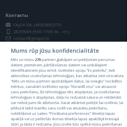
Контакты
City24 SIA, (40003692375)
28259069
(9:00-17:00 пн. - пт.)
contact@getapro.lv
Mums rūp jūsu konfidencialitāte
Mēs un mūsu
270
partneri glabājam un piekļūstam personas
datiem, piemēram, pārlūkošanas datiem vai unikālajiem
identifikatoriem jūsu ierīcē. Izvēloties opciju “Es piekrītu”, tiek
Страны
aktivizētas izsekošanas tehnoloģijas, kas atbalsta zem virsraksta
Эстония
“Mēs un mūsu partneri apstrādājam datus, lai sniegtu” norādītos
mērķus, savukārt izvēloties opciju “Noraidīt visu” vai atsaucot
Латвия
savu piekrišanu, šīs tehnoloģijas tiks atspējotas. Ja izsekošanas
tehnoloģijas ir atspējotas, daļa no redzamā satura un reklāmām
Литва
var nebūt jums tik atbilstoša. Varat atkārtoti piekļūt šai izvēlnei, lai
jebkurā laikā mainītu savu izvēli vai atsauktu piekrišanu,
noklikšķinot uz saites “Privātuma preferences” tīmekļa lapas
apakšā vai uz peldošās ikonas tīmekļa lapas apakšējā kreisajā
stūrī, ja tāda ir redzama. Jūsu izvēle būs spēkā mūsu piekrišanas