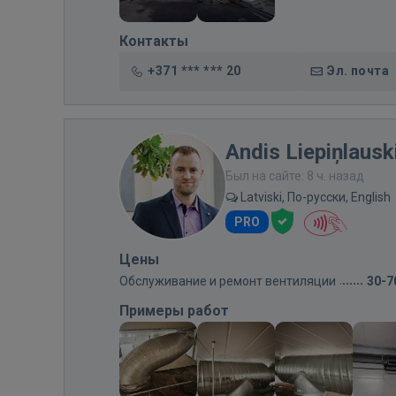
Контакты
+371 *** *** 20
Эл. почта
Andis Liepiņlausk
Был на сайте: 8 ч. назад
Latviski, По-русски, English
PRO
Цены
Обслуживание и ремонт вентиляции
30-7
Примеры работ