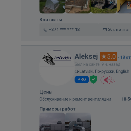
Контакты
+371 *** *** 18
Эл. почта
Aleksej
5.0
·
18 о
Был на сайте: 9 ч. назад
Latviski, По-русски, English
PRO
Цены
Обслуживание и ремонт вентиляции
18-5
Примеры работ