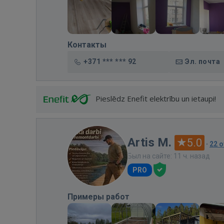
Контакты
+371 *** *** 92
Эл. почта
Pieslēdz Enefit elektrību un ietaupi!
Artis M.
5.0
·
22 
Был на сайте: 11 ч. назад
PRO
Примеры работ