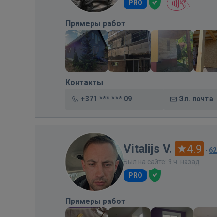
PRO
Примеры работ
Контакты
+371 *** *** 09
Эл. почта
Vitalijs V.
4.9
·
62
Был на сайте: 9 ч. назад
PRO
Примеры работ