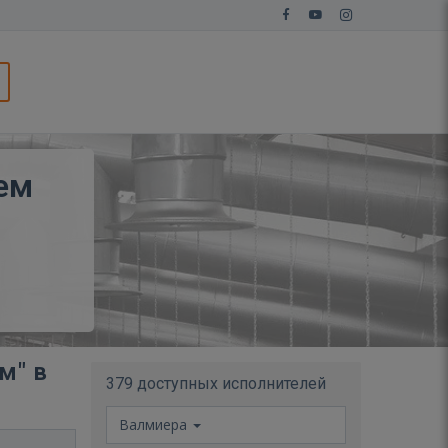
ем
м" в
379 доступных исполнителей
Валмиера