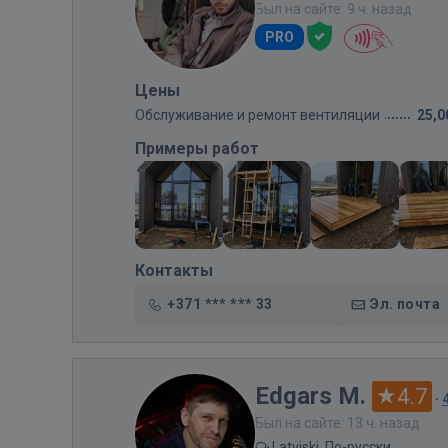
Был на сайте: 9 ч. назад
PRO
Цены
Обслуживание и ремонт вентиляции
25,0
Примеры работ
Контакты
+371 *** *** 33
Эл. почта
Edgars M.
4.7
·
Был на сайте: 13 ч. назад
Latviski, По-русски