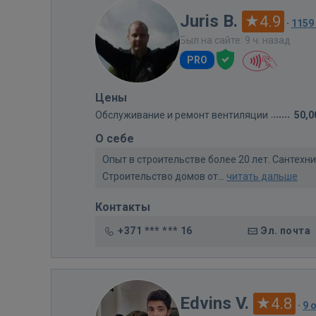
Juris B.
4.9
·
1159
Был на сайте: 9 ч. назад
PRO
Цены
Обслуживание и ремонт вентиляции
50,0
О себе
Опыт в строительстве более 20 лет. Сантех
Строительство домов от...
читать дальше
Контакты
+371 *** *** 16
Эл. почта
Edvins V.
4.8
·
9 