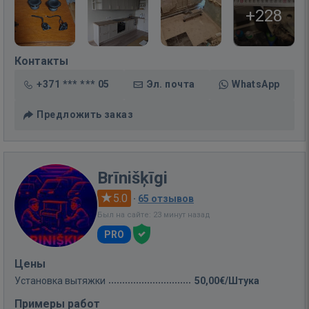
+228
Контакты
+371 *** *** 05
Эл. почта
WhatsApp
Предложить заказ
Brīnišķīgi
5.0
·
65 отзывов
Был на сайте: 23 минут назад
PRO
Цены
Установка вытяжки
50,00€/Штука
Примеры работ