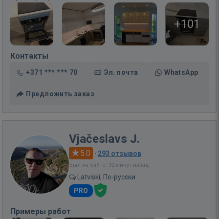
+101
Контакты
+371 *** *** 70
Эл. почта
WhatsApp
Предложить заказ
Vjačeslavs J.
5.0
·
293 отзывов
Был на сайте: 32 минут назад
Latviski, По-русски
PRO
Примеры работ