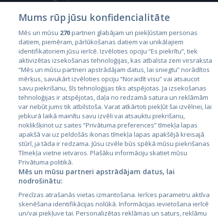
Mums rūp jūsu konfidencialitāte
Mēs un mūsu
270
partneri glabājam un piekļūstam personas
datiem, piemēram, pārlūkošanas datiem vai unikālajiem
identifikatoriem jūsu ierīcē. Izvēloties opciju “Es piekrītu”, tiek
Страны
aktivizētas izsekošanas tehnoloģijas, kas atbalsta zem virsraksta
Эстония
“Mēs un mūsu partneri apstrādājam datus, lai sniegtu” norādītos
mērķus, savukārt izvēloties opciju “Noraidīt visu” vai atsaucot
Латвия
savu piekrišanu, šīs tehnoloģijas tiks atspējotas. Ja izsekošanas
tehnoloģijas ir atspējotas, daļa no redzamā satura un reklāmām
Литва
var nebūt jums tik atbilstoša. Varat atkārtoti piekļūt šai izvēlnei, lai
jebkurā laikā mainītu savu izvēli vai atsauktu piekrišanu,
noklikšķinot uz saites “Privātuma preferences” tīmekļa lapas
apakšā vai uz peldošās ikonas tīmekļa lapas apakšējā kreisajā
stūrī, ja tāda ir redzama. Jūsu izvēle būs spēkā mūsu piekrišanas
Tīmekļa vietne ietvaros. Plašāku informāciju skatiet mūsu
Privātuma politikā.
Mēs un mūsu partneri apstrādājam datus, lai
nodrošinātu:
City24.lv
CVbankas.lt
Precīzas atrašanās vietas izmantošana. Ierīces parametru aktīva
City24.ee
Kainos.lt
skenēšana identifikācijas nolūkā. Informācijas ievietošana ierīcē
un/vai piekļuve tai. Personalizētas reklāmas un saturs, reklāmu
GetaPro.lv
Paslaugos.lt