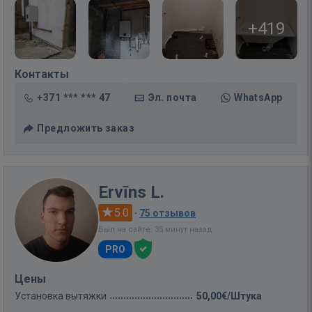
+419
Контакты
+371 *** *** 47
Эл. почта
WhatsApp
Предложить заказ
Ervīns L.
5.0
·
75 отзывов
Был на сайте: 35 минут назад
PRO
Цены
Установка вытяжки
50,00€/Штука