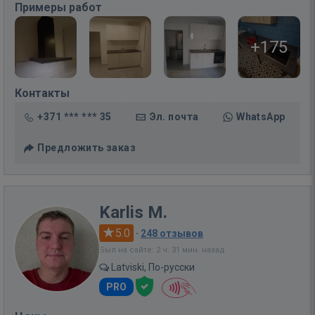
Примеры работ
+175
Контакты
+371 *** *** 35
Эл. почта
WhatsApp
Предложить заказ
Karlis M.
5.0
·
248 отзывов
Был на сайте: 2 ч. 31 мин. назад
Latviski, По-русски
PRO