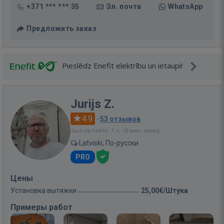
+371 *** *** 35
Эл. почта
WhatsApp
Предложить заказ
Pieslēdz Enefit elektrību un ietaupi!
Jurijs Z.
4.9
·
53 отзывов
Был на сайте: 1 ч. 10 мин. назад
Latviski, По-русски
PRO
Цены
Установка вытяжки
25,00€/Штука
Примеры работ