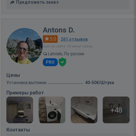
Предложить заказ
Antons D.
5.0
·
261 отзывов
Был на сайте: 45 минут назад
Latviski, По-русски
PRO
Цены
Установка вытяжки
40-50€/Штука
Примеры работ
+48
Контакты