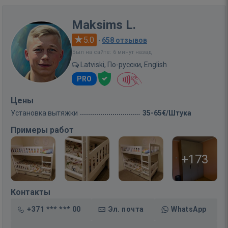
Maksims L.
5.0
·
658 отзывов
Был на сайте: 6 минут назад
Latviski, По-русски, English
PRO
Цены
Установка вытяжки
35-65€/Штука
Примеры работ
+173
Контакты
+371 *** *** 00
Эл. почта
WhatsApp