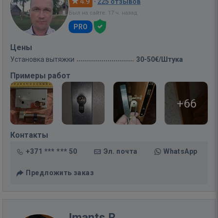
4.9
·
225 отзывов
Был на сайте: 17 ч. назад
PRO
Цены
Установка вытяжки
30-50€/Штука
Примеры работ
+66
Контакты
+371 *** *** 50
Эл. почта
WhatsApp
Предложить заказ
Imants R.