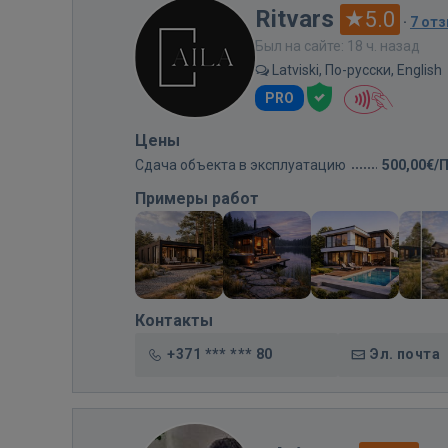
Ritvars
5.0
·
7 от
Был на сайте: 18 ч. назад
Latviski, По-русски, English
PRO
Цены
Сдача объекта в эксплуатацию
500,00€/
Примеры работ
Контакты
+371 *** *** 80
Эл. почта