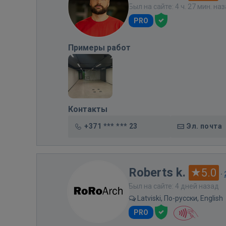
Был на сайте: 4 ч. 27 мин. на
PRO
Примеры работ
Контакты
+371 *** *** 23
Эл. почта
Roberts k.
5.0
·
Был на сайте: 4 дней назад
Latviski, По-русски, English
PRO