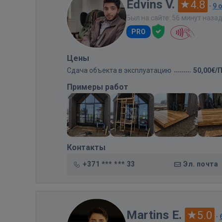
Edvins V.
4.8
·
9 
Был на сайте: 56 минут наза
PRO
Цены
Сдача объекта в эксплуатацию
50,00€/
Примеры работ
Контакты
+371 *** *** 33
Эл. почта
Martins E.
5.0
·