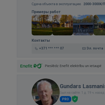
Сдача объекта в эксплуатацию
2000-3000€/
Примеры работ
Контакты
+371 *** *** 07
Эл. почта
Pieslēdz Enefit elektrību un ietaupi!
Gundars Lasmani
Был на сайте: 1 д. 19 ч. назад
PRO