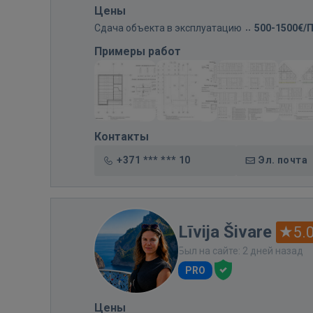
Цены
Сдача объекта в эксплуатацию
500-1500€/
Примеры работ
Контакты
+371 *** *** 10
Эл. почта
Līvija Šivare
5.
Был на сайте: 2 дней назад
PRO
Цены