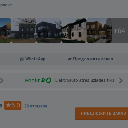
Проект
+64
WhatsApp
Предложить заказ
Elektroauto ātrās uzlādes tīkls
s
5.0
·
26 отзывов
ПРЕДЛОЖИТЬ ЗАКАЗ