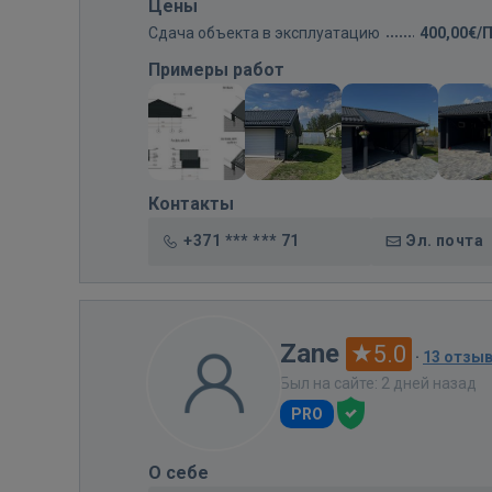
Цены
Сдача объекта в эксплуатацию
400,00€/
Примеры работ
Контакты
+371 *** *** 71
Эл. почта
Zane
5.0
·
13 отзы
Был на сайте: 2 дней назад
PRO
О себе