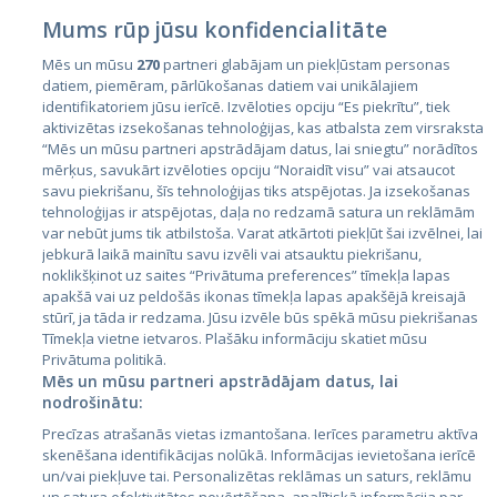
Mums rūp jūsu konfidencialitāte
Mēs un mūsu
270
partneri glabājam un piekļūstam personas
datiem, piemēram, pārlūkošanas datiem vai unikālajiem
identifikatoriem jūsu ierīcē. Izvēloties opciju “Es piekrītu”, tiek
Страны
aktivizētas izsekošanas tehnoloģijas, kas atbalsta zem virsraksta
Эстония
“Mēs un mūsu partneri apstrādājam datus, lai sniegtu” norādītos
mērķus, savukārt izvēloties opciju “Noraidīt visu” vai atsaucot
Латвия
savu piekrišanu, šīs tehnoloģijas tiks atspējotas. Ja izsekošanas
tehnoloģijas ir atspējotas, daļa no redzamā satura un reklāmām
Литва
var nebūt jums tik atbilstoša. Varat atkārtoti piekļūt šai izvēlnei, lai
jebkurā laikā mainītu savu izvēli vai atsauktu piekrišanu,
noklikšķinot uz saites “Privātuma preferences” tīmekļa lapas
apakšā vai uz peldošās ikonas tīmekļa lapas apakšējā kreisajā
stūrī, ja tāda ir redzama. Jūsu izvēle būs spēkā mūsu piekrišanas
Tīmekļa vietne ietvaros. Plašāku informāciju skatiet mūsu
Privātuma politikā.
Mēs un mūsu partneri apstrādājam datus, lai
nodrošinātu:
City24.lv
CVbankas.lt
Precīzas atrašanās vietas izmantošana. Ierīces parametru aktīva
City24.ee
Kainos.lt
skenēšana identifikācijas nolūkā. Informācijas ievietošana ierīcē
un/vai piekļuve tai. Personalizētas reklāmas un saturs, reklāmu
GetaPro.lv
Paslaugos.lt