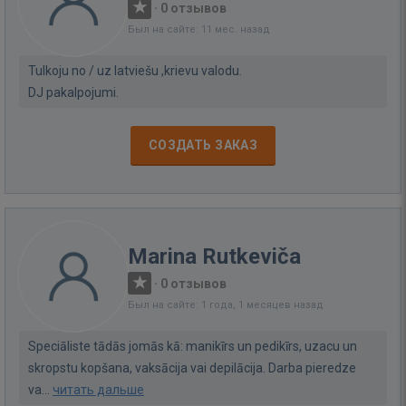
·
0 отзывов
Был на сайте: 11 мес. назад
Tulkoju no / uz latviešu ,krievu valodu.
DJ pakalpojumi.
СОЗДАТЬ ЗАКАЗ
Marina Rutkeviča
·
0 отзывов
Был на сайте: 1 года, 1 месяцев назад
Speciāliste tādās jomās kā: manikīrs un pedikīrs, uzacu un
skropstu kopšana, vaksācija vai depilācija. Darba pieredze
va...
читать дальше