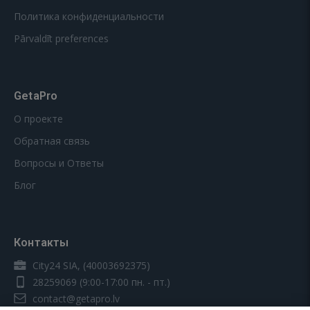
Политика конфиденциальности
Pārvaldīt preferences
GetaPro
О проекте
Обратная связь
Вопросы и Ответы
Блог
Контакты
City24 SIA, (40003692375)
28259069
(9:00-17:00 пн. - пт.)
contact@getapro.lv