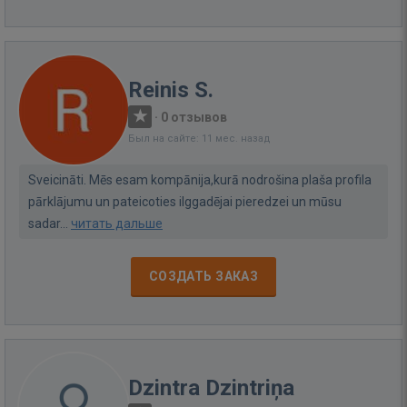
Reinis S.
·
0 отзывов
Был на сайте: 11 мес. назад
Sveicināti. Mēs esam kompānija,kurā nodrošina plaša profila
pārklājumu un pateicoties ilggadējai pieredzei un mūsu
sadar...
читать дальше
СОЗДАТЬ ЗАКАЗ
Dzintra Dzintriņa