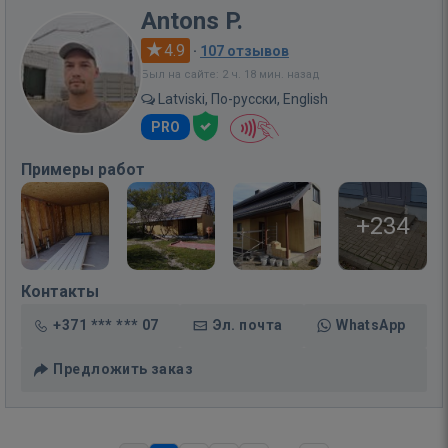
Antons P.
4.9
·
107 отзывов
Был на сайте: 2 ч. 18 мин. назад
Latviski, По-русски, English
PRO
Примеры работ
+234
Контакты
+371 *** *** 07
Эл. почта
WhatsApp
Предложить заказ