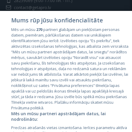
28259069
(9:00-17:00 пн. - пт.)
contact@getapro.lv
Mums rūp jūsu konfidencialitāte
Mēs un mūsu
270
partneri glabājam un piekļūstam personas
datiem, piemēram, pārlūkošanas datiem vai unikālajiem
identifikatoriem jūsu ierīcē. Izvēloties opciju “Es piekrītu”, tiek
Страны
aktivizētas izsekošanas tehnoloģijas, kas atbalsta zem virsraksta
Эстония
“Mēs un mūsu partneri apstrādājam datus, lai sniegtu” norādītos
mērķus, savukārt izvēloties opciju “Noraidīt visu” vai atsaucot
Латвия
savu piekrišanu, šīs tehnoloģijas tiks atspējotas. Ja izsekošanas
tehnoloģijas ir atspējotas, daļa no redzamā satura un reklāmām
Литва
var nebūt jums tik atbilstoša. Varat atkārtoti piekļūt šai izvēlnei, lai
jebkurā laikā mainītu savu izvēli vai atsauktu piekrišanu,
noklikšķinot uz saites “Privātuma preferences” tīmekļa lapas
apakšā vai uz peldošās ikonas tīmekļa lapas apakšējā kreisajā
stūrī, ja tāda ir redzama. Jūsu izvēle būs spēkā mūsu piekrišanas
Tīmekļa vietne ietvaros. Plašāku informāciju skatiet mūsu
Privātuma politikā.
Mēs un mūsu partneri apstrādājam datus, lai
nodrošinātu:
City24.lv
CVbankas.lt
Precīzas atrašanās vietas izmantošana. Ierīces parametru aktīva