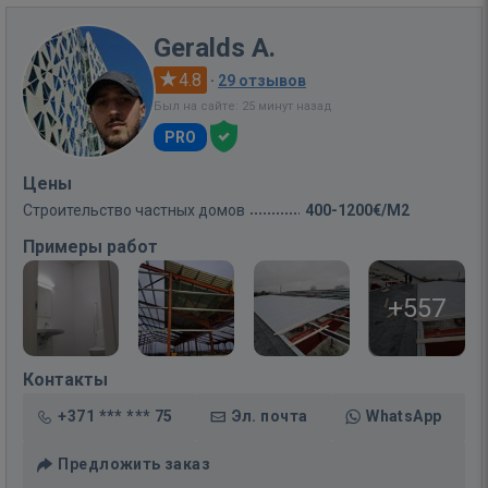
Geralds A.
4.8
·
29 отзывов
Был на сайте: 25 минут назад
PRO
Цены
Строительство частных домов
400-1200€/M2
Примеры работ
+557
Контакты
+371 *** *** 75
Эл. почта
WhatsApp
Предложить заказ