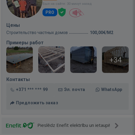
Был на сайте: 30 минут назад
PRO
Цены
Строительство частных домов
100,00€/M2
Примеры работ
+34
Контакты
+371 *** *** 99
Эл. почта
WhatsApp
Предложить заказ
Pieslēdz Enefit elektrību un ietaupi!