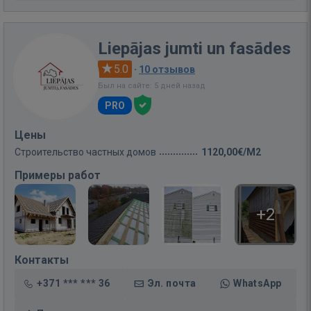
Liepājas jumti un fasādes
5.0
·
10 отзывов
Был на сайте: 5 дней назад
PRO
Цены
Строительство частных домов
1120,00€/M2
Примеры работ
+2
Контакты
+371 *** *** 36
Эл. почта
WhatsApp