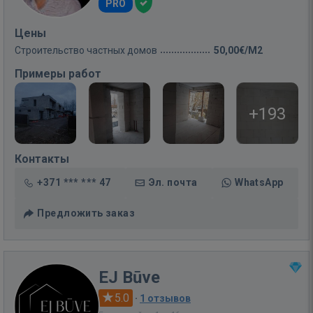
PRO
Цены
Строительство частных домов
50,00€/M2
Примеры работ
+193
Контакты
+371 *** *** 47
Эл. почта
WhatsApp
Предложить заказ
EJ Būve
5.0
·
1 отзывов