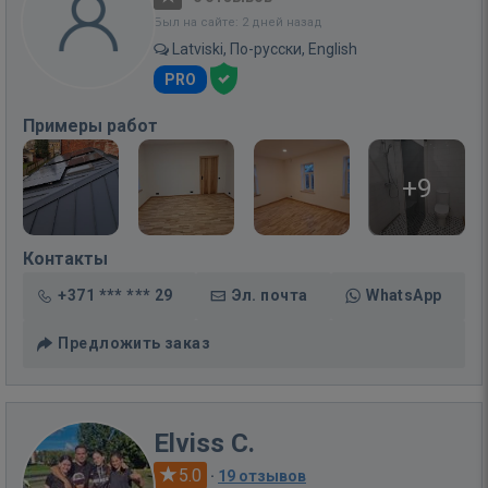
Был на сайте: 2 дней назад
Latviski, По-русски, English
PRO
Примеры работ
+9
Контакты
+371 *** *** 29
Эл. почта
WhatsApp
Предложить заказ
Elviss C.
5.0
·
19 отзывов