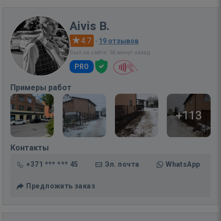
Aivis B.
4.7
·
19 отзывов
Был на сайте: 36 минут назад
PRO
Примеры работ
+113
Контакты
+371 *** *** 45
Эл. почта
WhatsApp
Предложить заказ