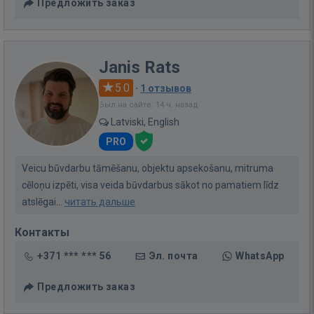
Предложить заказ
Janis Rats
5.0
·
1 отзывов
Был на сайте: 14 ч. назад
Latviski, English
PRO
Veicu būvdarbu tāmēšanu, objektu apsekošanu, mitruma
cēloņu izpēti, visa veida būvdarbus sākot no pamatiem līdz
atslēgai...
читать дальше
Контакты
+371 *** *** 56
Эл. почта
WhatsApp
Предложить заказ