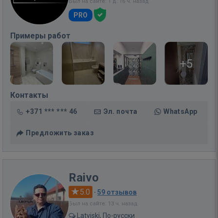
Был на сайте: 1 д. 16 ч. назад
PRO
Примеры работ
+5
Контакты
+371 *** *** 46
Эл. почта
WhatsApp
Предложить заказ
Raivo
5.0
·
59 отзывов
Был на сайте: 13 ч. назад
Latviski, По-русски