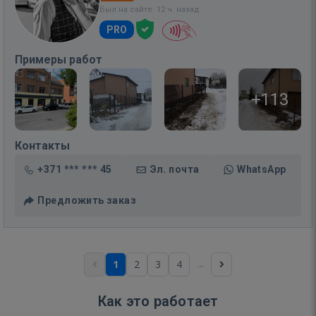
Был на сайте: 12 ч. назад
PRO
Примеры работ
+113
Контакты
+371 *** *** 45
Эл. почта
WhatsApp
Предложить заказ
...
1
2
3
4
Как это работает