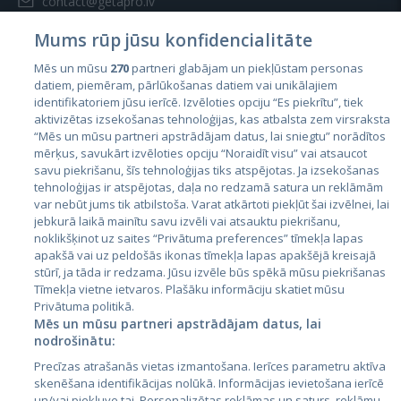
contact@getapro.lv
Mums rūp jūsu konfidencialitāte
Mēs un mūsu
270
partneri glabājam un piekļūstam personas
datiem, piemēram, pārlūkošanas datiem vai unikālajiem
identifikatoriem jūsu ierīcē. Izvēloties opciju “Es piekrītu”, tiek
Страны
aktivizētas izsekošanas tehnoloģijas, kas atbalsta zem virsraksta
Эстония
“Mēs un mūsu partneri apstrādājam datus, lai sniegtu” norādītos
mērķus, savukārt izvēloties opciju “Noraidīt visu” vai atsaucot
Латвия
savu piekrišanu, šīs tehnoloģijas tiks atspējotas. Ja izsekošanas
tehnoloģijas ir atspējotas, daļa no redzamā satura un reklāmām
Литва
var nebūt jums tik atbilstoša. Varat atkārtoti piekļūt šai izvēlnei, lai
jebkurā laikā mainītu savu izvēli vai atsauktu piekrišanu,
noklikšķinot uz saites “Privātuma preferences” tīmekļa lapas
apakšā vai uz peldošās ikonas tīmekļa lapas apakšējā kreisajā
stūrī, ja tāda ir redzama. Jūsu izvēle būs spēkā mūsu piekrišanas
Tīmekļa vietne ietvaros. Plašāku informāciju skatiet mūsu
Privātuma politikā.
Mēs un mūsu partneri apstrādājam datus, lai
nodrošinātu:
City24.lv
CVbankas.lt
Precīzas atrašanās vietas izmantošana. Ierīces parametru aktīva
City24.ee
Kainos.lt
skenēšana identifikācijas nolūkā. Informācijas ievietošana ierīcē
un/vai piekļuve tai. Personalizētas reklāmas un saturs, reklāmu