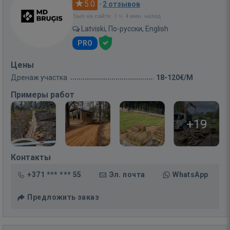
5.0
·
2 отзывов
Был на сайте: 1 ч. 4 мин. назад
Latviski, По-русски, English
PRO
Цены
Дренаж участка
18-120€/M
Примеры работ
+19
Контакты
+371 *** *** 55
Эл. почта
WhatsApp
Предложить заказ