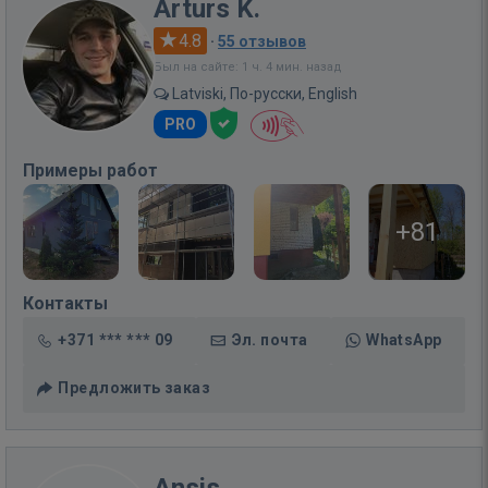
Arturs K.
4.8
·
55 отзывов
Был на сайте: 1 ч. 4 мин. назад
Latviski, По-русски, English
PRO
Примеры работ
+81
Контакты
+371 *** *** 09
Эл. почта
WhatsApp
Предложить заказ
Ansis