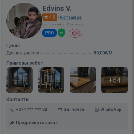
Edvins V.
4.8
·
9 отзывов
Был на сайте: 12 ч. назад
PRO
Цены
Дренаж участка
50,00€/M
Примеры работ
+54
Контакты
+371 *** *** 33
Эл. почта
WhatsApp
Предложить заказ