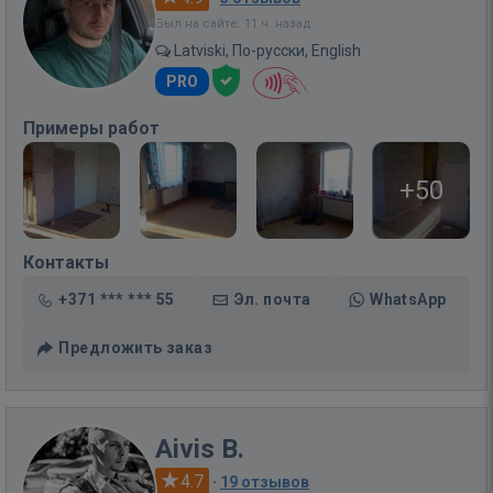
Был на сайте: 11 ч. назад
Latviski, По-русски, English
PRO
Примеры работ
+50
Контакты
+371 *** *** 55
Эл. почта
WhatsApp
Предложить заказ
Aivis B.
4.7
·
19 отзывов