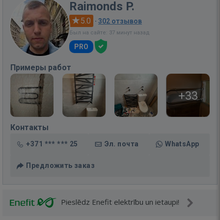
Raimonds P.
5.0
·
302 отзывов
Был на сайте: 37 минут назад
PRO
Примеры работ
+33
Контакты
+371 *** *** 25
Эл. почта
WhatsApp
Предложить заказ
Pieslēdz Enefit elektrību un ietaupi!