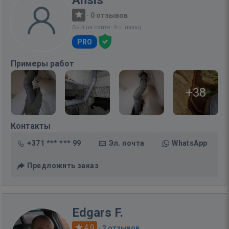
·
0 отзывов
Был на сайте: 9 ч. назад
PRO
Примеры работ
+38
Контакты
+371 *** *** 99
Эл. почта
WhatsApp
Предложить заказ
Edgars F.
4.9
·
3 отзывов