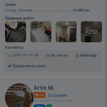
Цены
Столяр - Плотник
15,00€/час
Примеры работ
+258
Контакты
+371 *** *** 14
Эл. почта
WhatsApp
Предложить заказ
Artis M.
5.0
·
22 отзывов
Был на сайте: 49 минут назад