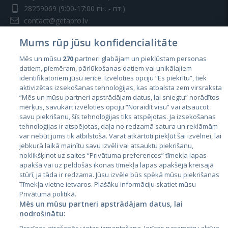
28259069
(9:00-17:00 пн. - пт.)
contact@getapro.lv
Mums rūp jūsu konfidencialitāte
Mēs un mūsu
270
partneri glabājam un piekļūstam personas
datiem, piemēram, pārlūkošanas datiem vai unikālajiem
identifikatoriem jūsu ierīcē. Izvēloties opciju “Es piekrītu”, tiek
Страны
aktivizētas izsekošanas tehnoloģijas, kas atbalsta zem virsraksta
Эстония
“Mēs un mūsu partneri apstrādājam datus, lai sniegtu” norādītos
mērķus, savukārt izvēloties opciju “Noraidīt visu” vai atsaucot
Латвия
savu piekrišanu, šīs tehnoloģijas tiks atspējotas. Ja izsekošanas
tehnoloģijas ir atspējotas, daļa no redzamā satura un reklāmām
Литва
var nebūt jums tik atbilstoša. Varat atkārtoti piekļūt šai izvēlnei, lai
jebkurā laikā mainītu savu izvēli vai atsauktu piekrišanu,
noklikšķinot uz saites “Privātuma preferences” tīmekļa lapas
apakšā vai uz peldošās ikonas tīmekļa lapas apakšējā kreisajā
stūrī, ja tāda ir redzama. Jūsu izvēle būs spēkā mūsu piekrišanas
Tīmekļa vietne ietvaros. Plašāku informāciju skatiet mūsu
Privātuma politikā.
Mēs un mūsu partneri apstrādājam datus, lai
nodrošinātu:
City24.lv
CVbankas.lt