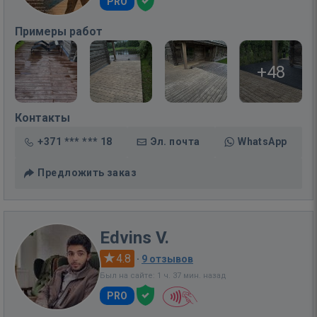
PRO
Примеры работ
+48
Контакты
+371 *** *** 18
Эл. почта
WhatsApp
Предложить заказ
Edvins V.
4.8
·
9 отзывов
Был на сайте: 1 ч. 37 мин. назад
PRO