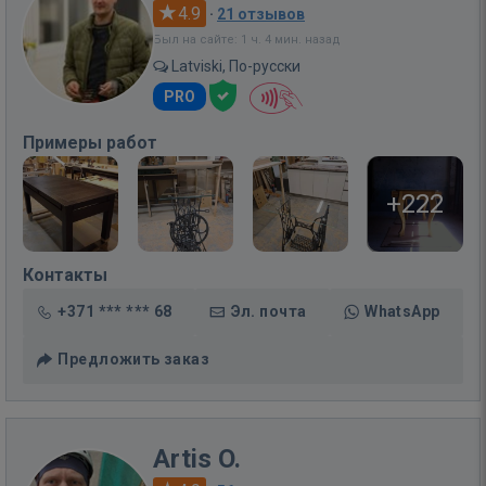
4.9
·
21 отзывов
Был на сайте: 1 ч. 4 мин. назад
Latviski, По-русски
PRO
Примеры работ
+222
Контакты
+371 *** *** 68
Эл. почта
WhatsApp
Предложить заказ
Artis O.