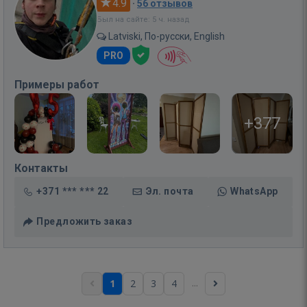
4.9
·
56 отзывов
Был на сайте: 5 ч. назад
Latviski, По-русски, English
PRO
Примеры работ
+377
Контакты
+371 *** *** 22
Эл. почта
WhatsApp
Предложить заказ
...
1
2
3
4