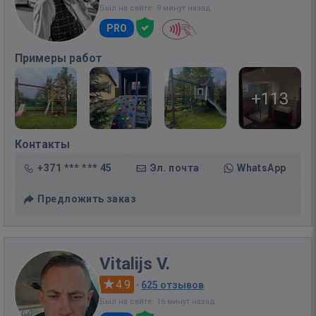
Был на сайте: 9 минут назад
PRO
Примеры работ
+113
Контакты
+371 *** *** 45
Эл. почта
WhatsApp
Предложить заказ
Vitalijs V.
4.9
·
625 отзывов
Был на сайте: 16 минут назад