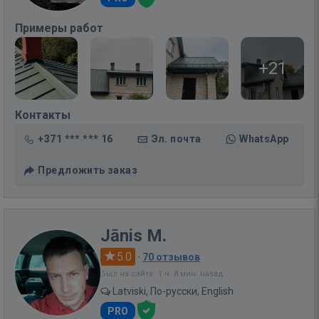
Примеры работ
+21
Контакты
+371 *** *** 16
Эл. почта
WhatsApp
Предложить заказ
Jānis M.
5.0
·
70 отзывов
Был на сайте: 1 ч. 8 мин. назад
Latviski, По-русски, English
PRO