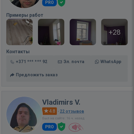
PRO
Примеры работ
+28
Контакты
+371 *** *** 92
Эл. почта
WhatsApp
Предложить заказ
Vladimirs V.
4.8
·
22 отзывов
Был на сайте: 16 ч. назад
PRO