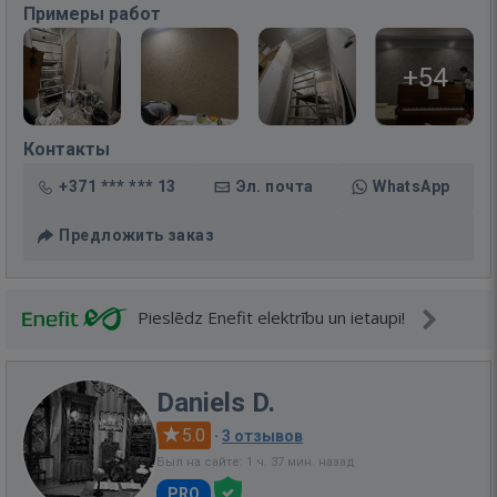
Примеры работ
+54
Контакты
+371 *** *** 13
Эл. почта
WhatsApp
Предложить заказ
Pieslēdz Enefit elektrību un ietaupi!
Daniels D.
5.0
·
3 отзывов
Был на сайте: 1 ч. 37 мин. назад
PRO