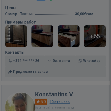
Цены
Столяр - Плотник
30,00€/час
Примеры работ
+65
Контакты
+371 *** *** 26
Эл. почта
WhatsApp
Предложить заказ
Konstantins V.
5.0
·
10 отзывов
Был на сайте: 6 минут назад