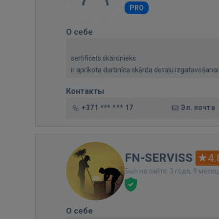
PRO
О себе
sertificēts skārdnieks
ir aprīkota darbnīca skārda detaļu izgatavošanai
Контакты
+371 *** *** 17
Эл. почта
FN-SERVISS
4.
Был на сайте: 3 года, 9 меся
О себе