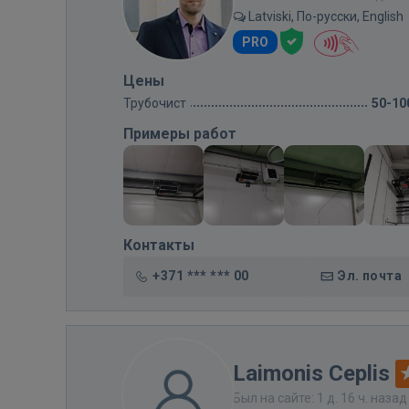
Latviski, По-русски, English
PRO
Цены
Трубочист
50-10
Примеры работ
Контакты
+371 *** *** 00
Эл. почта
Laimonis Ceplis
Был на сайте: 1 д. 16 ч. назад