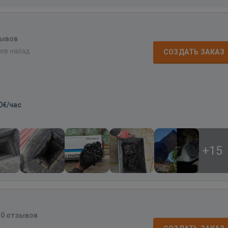
зывов
цев назад
СОЗДАТЬ ЗАКАЗ
0€/час
+15
·
0 отзывов