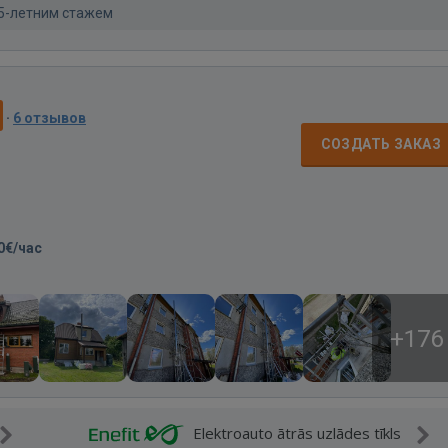
 5-летним стажем
·
6 отзывов
СОЗДАТЬ ЗАКАЗ
0€/час
+176
Elektroauto ātrās uzlādes tīkls