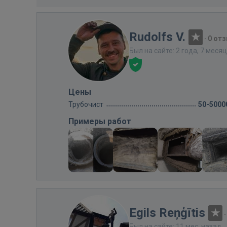
Rudolfs V.
·
0 от
Был на сайте: 2 года, 7 меся
Цены
Трубочист
50-5000
Примеры работ
Egils Reņģītis
Был на сайте: 11 мес. назад