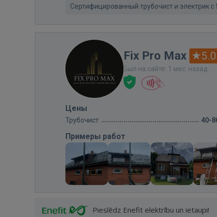
Сертифицированный трубочист и электрик с
Fix Pro Max
5.0
Был на сайте: 1 мес. назад
Цены
Трубочист
40-8
Примеры работ
Pieslēdz Enefit elektrību un ietaupi!