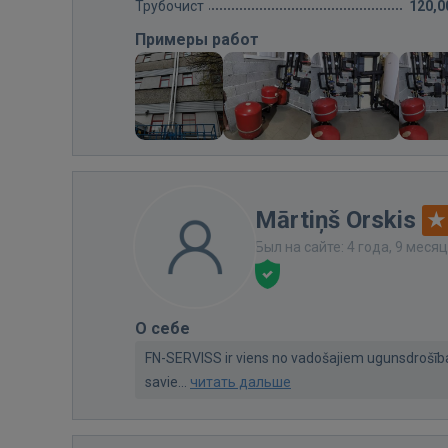
Трубочист
120,0
Примеры работ
Mārtiņš Orskis
Был на сайте: 4 года, 9 меся
О себе
FN-SERVISS ir viens no vadošajiem ugunsdrošīb
savie...
читать дальше