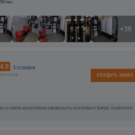
0€/час
+38
4.8
·
3 отзывов
цев назад
СОЗДАТЬ ЗАКАЗ
as un darba aizsardzības pakalpojumu sniedzējiem Baltijā. Uzņēmums