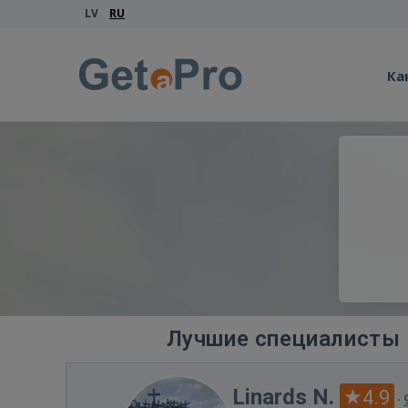
LV
RU
Ка
Лучшие специалисты 
Linards N.
4.9
·