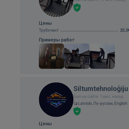
Цены
Трубочист
25,0
Примеры работ
Siltumtehnoloģiju
Был на сайте: 1 мес. назад
Latviski, По-русски, English
Цены