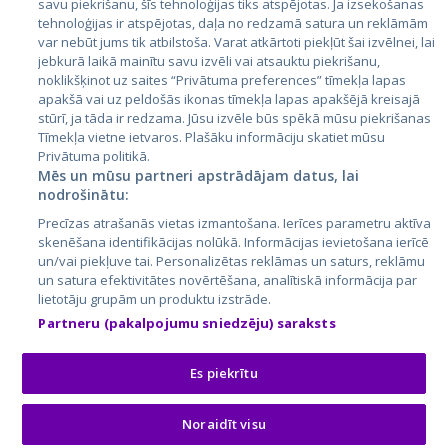
savu piekrišanu, šīs tehnoloģijas tiks atspējotas. Ja izsekošanas
tehnoloģijas ir atspējotas, daļa no redzamā satura un reklāmām
Литва
var nebūt jums tik atbilstoša. Varat atkārtoti piekļūt šai izvēlnei, lai
jebkurā laikā mainītu savu izvēli vai atsauktu piekrišanu,
noklikšķinot uz saites “Privātuma preferences” tīmekļa lapas
apakšā vai uz peldošās ikonas tīmekļa lapas apakšējā kreisajā
stūrī, ja tāda ir redzama. Jūsu izvēle būs spēkā mūsu piekrišanas
Tīmekļa vietne ietvaros. Plašāku informāciju skatiet mūsu
Privātuma politikā.
Mēs un mūsu partneri apstrādājam datus, lai
nodrošinātu:
City24.lv
CVbankas.lt
Precīzas atrašanās vietas izmantošana. Ierīces parametru aktīva
City24.ee
Kainos.lt
skenēšana identifikācijas nolūkā. Informācijas ievietošana ierīcē
un/vai piekļuve tai. Personalizētas reklāmas un saturs, reklāmu
GetaPro.lv
Paslaugos.lt
un satura efektivitātes novērtēšana, analītiskā informācija par
GetaPro.ee
auto24.ee
lietotāju grupām un produktu izstrāde.
Skelbiu.lt
KV.ee
Partneru (pakalpojumu sniedzēju) saraksts
Autoplius.lt
Osta.ee
Aruodas.lt
KuldneBörs.ee
Es piekrītu
Noraidīt visu