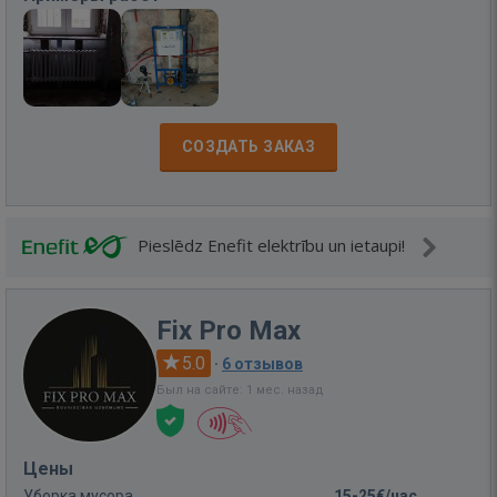
СОЗДАТЬ ЗАКАЗ
Pieslēdz Enefit elektrību un ietaupi!
Fix Pro Max
5.0
·
6 отзывов
Был на сайте: 1 мес. назад
Цены
Уборка мусора
15-25€/час