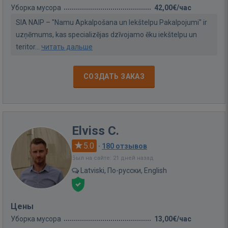
Уборка мусора
42,00€/час
SIA NAIP – "Namu Apkalpošana un Iekštelpu Pakalpojumi" ir
uzņēmums, kas specializējas dzīvojamo ēku iekštelpu un
teritor...
читать дальше
СОЗДАТЬ ЗАКАЗ
Elviss C.
5.0
·
180 отзывов
Был на сайте: 21 дней назад
Latviski, По-русски, English
Цены
Уборка мусора
13,00€/час