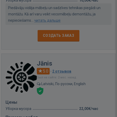
Уборка мусора
10,00€/час
Piedāvāju vidēja mēbeļu un sadzīves tehnikas piegādi un
montāžu. Kā arī varu veikt vecomēbeļu demontāžu, ja
nepieciešams...
читать дальше
СОЗДАТЬ ЗАКАЗ
Jānis
5.0
·
2 отзывов
Был на сайте: 2 мес. назад
Latviski, По-русски, English
Цены
Уборка мусора
22,00€/час