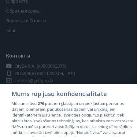
О проекте
Обратная связь
Вопросы и Ответы
Блог
Контакты
City24 SIA, (40003692375)
28259069
(9:00-17:00 пн. - пт.)
contact@getapro.lv
Mums rūp jūsu konfidencialitāte
Mēs un mūsu
270
partneri glabājam un piekļūstam personas
datiem, piemēram, pārlūkošanas datiem vai unikālajiem
identifikatoriem jūsu ierīcē. Izvēloties opciju “Es piekrītu”, tiek
Страны
aktivizētas izsekošanas tehnoloģijas, kas atbalsta zem virsraksta
Эстония
“Mēs un mūsu partneri apstrādājam datus, lai sniegtu” norādītos
mērķus, savukārt izvēloties opciju “Noraidīt visu” vai atsaucot
Латвия