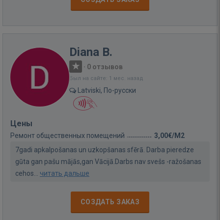
Diana B.
·
0 отзывов
Был на сайте: 1 мес. назад
Latviski, По-русски
Цены
Ремонт общественных помещений
3,00€/M2
7gadi apkalpošanas un uzkopšanas sfērā. Darba pieredze
gūta gan pašu mājās,gan Vācijā.Darbs nav svešs -ražošanas
cehos...
читать дальше
СОЗДАТЬ ЗАКАЗ