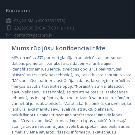
Контакты
City24 SIA, (40003692375)
28259069
(9:00-17:00 пн. - пт.)
contact@getapro.lv
Mums rūp jūsu konfidencialitāte
Mēs un mūsu
270
partneri glabājam un piekļūstam personas
datiem, piemēram, pārlūkošanas datiem vai unikālajiem
identifikatoriem jūsu ierīcē. Izvēloties opciju “Es piekrītu”, tiek
Страны
aktivizētas izsekošanas tehnoloģijas, kas atbalsta zem virsraksta
Эстония
“Mēs un mūsu partneri apstrādājam datus, lai sniegtu” norādītos
mērķus, savukārt izvēloties opciju “Noraidīt visu” vai atsaucot
Латвия
savu piekrišanu, šīs tehnoloģijas tiks atspējotas. Ja izsekošanas
tehnoloģijas ir atspējotas, daļa no redzamā satura un reklāmām
Литва
var nebūt jums tik atbilstoša. Varat atkārtoti piekļūt šai izvēlnei, lai
jebkurā laikā mainītu savu izvēli vai atsauktu piekrišanu,
noklikšķinot uz saites “Privātuma preferences” tīmekļa lapas
apakšā vai uz peldošās ikonas tīmekļa lapas apakšējā kreisajā
stūrī, ja tāda ir redzama. Jūsu izvēle būs spēkā mūsu piekrišanas
Tīmekļa vietne ietvaros. Plašāku informāciju skatiet mūsu