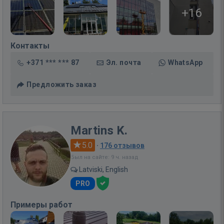
+16
Контакты
+371 *** *** 87
Эл. почта
WhatsApp
Предложить заказ
Martins K.
5.0
·
176 отзывов
Был на сайте: 9 ч. назад
Latviski, English
PRO
Примеры работ