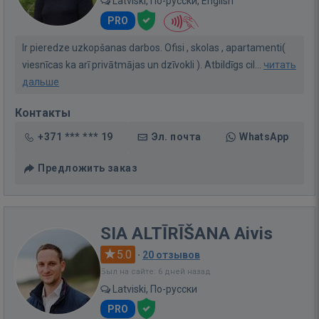
Latviski, По-русски, English
PRO
Ir pieredze uzkopšanas darbos. Ofisi , skolas , apartamenti(
viesnīcas ka arī privātmājas un dzīvokli ). Atbildīgs cil...
читать
дальше
Контакты
+371 *** *** 19
Эл. почта
WhatsApp
Предложить заказ
SIA ALTĪRĪŠANA Aivis
5.0
·
20 отзывов
Был на сайте: 6 дней назад
Latviski, По-русски
PRO