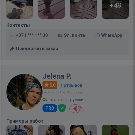
+49
Контакты
+371 *** *** 30
Эл. почта
WhatsApp
Предложить заказ
Jelena P.
5.0
·
1 отзывов
Был на сайте: 9 ч. назад
Latviski, По-русски
PRO
Примеры работ