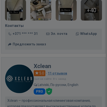
+40
Контакты
+371 *** *** 31
Эл. почта
WhatsApp
Предложить заказ
Xclean
5.0
·
11 отзывов
Был на сайте: 8 ч. назад
Latviski, По-русски, English
PRO
Xclean — профессиональная клининговая компания,
которая предоставляет высококачественные услуги по