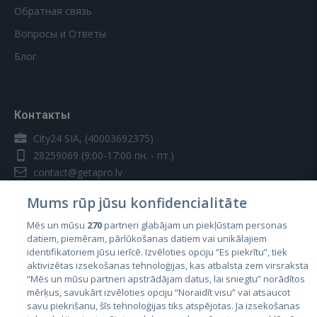
Обратная связь
Вопросы и Ответы
Блог
Контакты
City24 SIA, (40003692375)
28259069
(9:00-17:00 пн. - пт.)
contact@getapro.lv
Mums rūp jūsu konfidencialitāte
Mēs un mūsu
270
partneri glabājam un piekļūstam personas
datiem, piemēram, pārlūkošanas datiem vai unikālajiem
identifikatoriem jūsu ierīcē. Izvēloties opciju “Es piekrītu”, tiek
Страны
aktivizētas izsekošanas tehnoloģijas, kas atbalsta zem virsraksta
Эстония
“Mēs un mūsu partneri apstrādājam datus, lai sniegtu” norādītos
mērķus, savukārt izvēloties opciju “Noraidīt visu” vai atsaucot
Латвия
savu piekrišanu, šīs tehnoloģijas tiks atspējotas. Ja izsekošanas