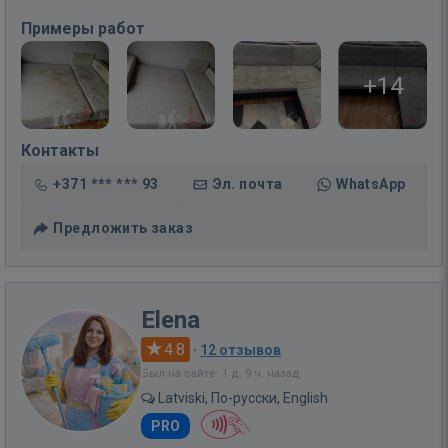
Примеры работ
+14
Контакты
+371 *** *** 93
Эл. почта
WhatsApp
Предложить заказ
Elena
4.8
·
12 отзывов
Был на сайте: 1 д. 9 ч. назад
Latviski, По-русски, English
PRO