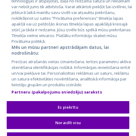
tehnoloģijas ir atspējotas, daļa no redzamā satura un reklāmām
Литва
var nebūt jums tik atbilstoša. Varat atkārtoti piekļūt šai izvēlnei, lai
jebkurā laikā mainītu savu izvēli vai atsauktu piekrišanu,
noklikšķinot uz saites “Privātuma preferences” tīmekļa lapas
apakšā vai uz peldošās ikonas tīmekļa lapas apakšējā kreisajā
stūrī, ja tāda ir redzama. Jūsu izvēle būs spēkā mūsu piekrišanas
Tīmekļa vietne ietvaros. Plašāku informāciju skatiet mūsu
Privātuma politikā.
Mēs un mūsu partneri apstrādājam datus, lai
nodrošinātu:
City24.lv
CVbankas.lt
Precīzas atrašanās vietas izmantošana. Ierīces parametru aktīva
City24.ee
Kainos.lt
skenēšana identifikācijas nolūkā. Informācijas ievietošana ierīcē
un/vai piekļuve tai. Personalizētas reklāmas un saturs, reklāmu
GetaPro.lv
Paslaugos.lt
un satura efektivitātes novērtēšana, analītiskā informācija par
GetaPro.ee
auto24.ee
lietotāju grupām un produktu izstrāde.
Skelbiu.lt
KV.ee
Partneru (pakalpojumu sniedzēju) saraksts
Autoplius.lt
Osta.ee
Aruodas.lt
KuldneBörs.ee
Es piekrītu
Noraidīt visu
© 2026 GetaPro. Все права защищены.