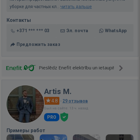
уборке для частных кл...
читать дальше
Контакты
+371 *** *** 03
Эл. почта
WhatsApp
Предложить заказ
Pieslēdz Enefit elektrību un ietaupi!
Artis M.
4.8
·
29 отзывов
Был на сайте: 13 ч. назад
PRO
Примеры работ