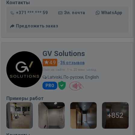
Контакты
+371 *** *** 59
Эл. почта
WhatsApp
Предложить заказ
GV Solutions
4.9
·
36 отзывов
Был на сайте: 1 ч. 22 мин. назад
Latviski, По-русски, English
PRO
Примеры работ
+852