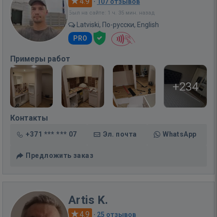
4.9
·
107 отзывов
Был на сайте: 1 ч. 35 мин. назад
Latviski, По-русски, English
PRO
Примеры работ
+234
Контакты
+371 *** *** 07
Эл. почта
WhatsApp
Предложить заказ
Artis K.
4.9
·
25 отзывов