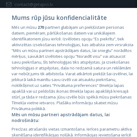
contact@getapro.lv
Mums rūp jūsu konfidencialitāte
Mēs un mūsu
270
partneri glabājam un piekļūstam personas
datiem, piemēram, pārlūkošanas datiem vai unikālajiem
identifikatoriem jūsu ierīcē. Izvēloties opciju “Es piekrītu”, tiek
Страны
aktivizētas izsekošanas tehnoloģijas, kas atbalsta zem virsraksta
Эстония
“Mēs un mūsu partneri apstrādājam datus, lai sniegtu” norādītos
mērķus, savukārt izvēloties opciju “Noraidīt visu” vai atsaucot
Латвия
savu piekrišanu, šīs tehnoloģijas tiks atspējotas. Ja izsekošanas
tehnoloģijas ir atspējotas, daļa no redzamā satura un reklāmām
Литва
var nebūt jums tik atbilstoša. Varat atkārtoti piekļūt šai izvēlnei, lai
jebkurā laikā mainītu savu izvēli vai atsauktu piekrišanu,
noklikšķinot uz saites “Privātuma preferences” tīmekļa lapas
apakšā vai uz peldošās ikonas tīmekļa lapas apakšējā kreisajā
stūrī, ja tāda ir redzama. Jūsu izvēle būs spēkā mūsu piekrišanas
Tīmekļa vietne ietvaros. Plašāku informāciju skatiet mūsu
Privātuma politikā.
Mēs un mūsu partneri apstrādājam datus, lai
nodrošinātu:
City24.lv
CVbankas.lt
Precīzas atrašanās vietas izmantošana. Ierīces parametru aktīva
City24.ee
Kainos.lt
skenēšana identifikācijas nolūkā. Informācijas ievietošana ierīcē