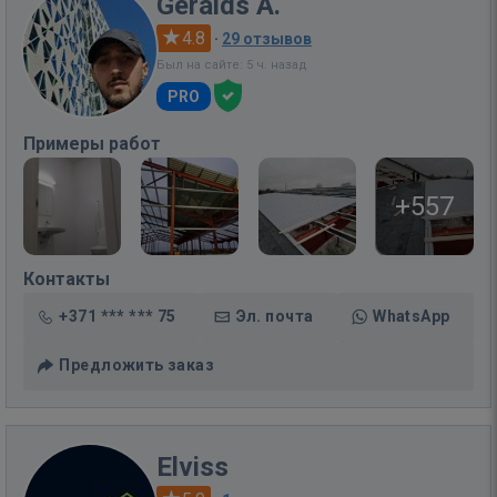
Geralds A.
4.8
·
29 отзывов
Был на сайте: 5 ч. назад
PRO
Примеры работ
+557
Контакты
+371 *** *** 75
Эл. почта
WhatsApp
Предложить заказ
Elviss