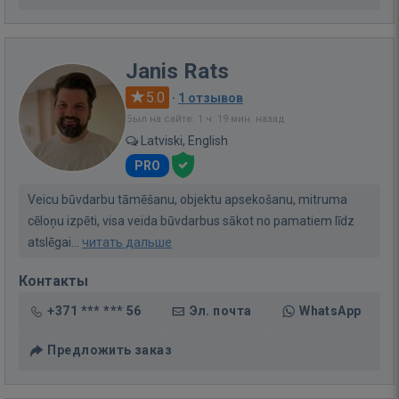
Janis Rats
5.0
·
1 отзывов
Был на сайте: 1 ч. 19 мин. назад
Latviski, English
PRO
Veicu būvdarbu tāmēšanu, objektu apsekošanu, mitruma
cēloņu izpēti, visa veida būvdarbus sākot no pamatiem līdz
atslēgai...
читать дальше
Контакты
+371 *** *** 56
Эл. почта
WhatsApp
Предложить заказ