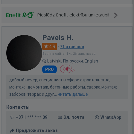
Pieslēdz Enefit elektrību un ietaupi!
Pavels H.
4.9
·
71 отзывов
Был на сайте: 1 ч. 26 мин. назад
Latviski, По-русски, English
PRO
добрый вечер, специалист в сфере строительства,
монтаж , демонтаж, бетонные работы, сварка,монтаж
заборов, террас и друг...
читать дальше
Контакты
+371 *** *** 09
Эл. почта
WhatsApp
Предложить заказ