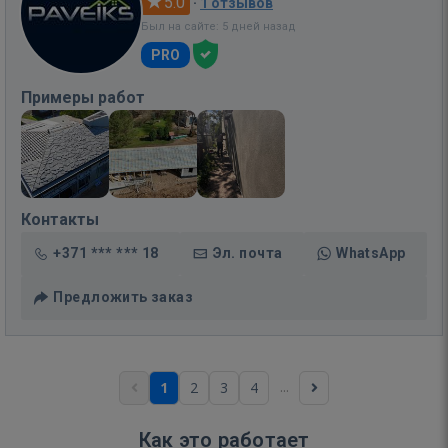
5.0
·
1 отзывов
Был на сайте: 5 дней назад
PRO
Примеры работ
Контакты
+371 *** *** 18
Эл. почта
WhatsApp
Предложить заказ
...
1
2
3
4
Как это работает