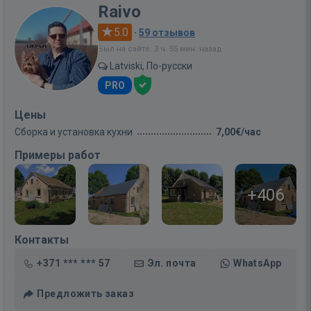
Raivo
5.0
·
59 отзывов
Был на сайте: 3 ч. 55 мин. назад
Latviski, По-русски
PRO
Цены
Сборка и установка кухни
7,00€/час
Примеры работ
+406
Контакты
+371 *** *** 57
Эл. почта
WhatsApp
Предложить заказ