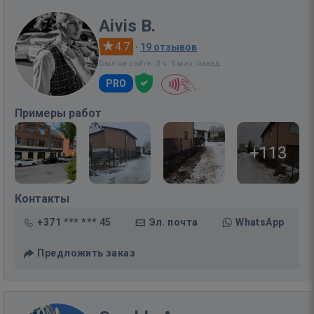
Aivis B.
4.7
·
19 отзывов
Был на сайте: 3 ч. 5 мин. назад
PRO
Примеры работ
+113
Контакты
+371 *** *** 45
Эл. почта
WhatsApp
Предложить заказ