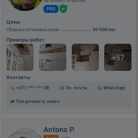
Latviski, По-русски
PRO
Цены
Сборка и установка кухни
30-50€/час
Примеры работ
+57
Контакты
+371 *** *** 08
Эл. почта
WhatsApp
Предложить заказ
Antons P.