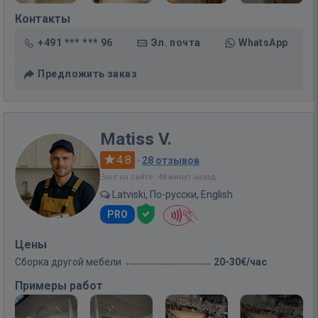
Контакты
+491 *** *** 96
Эл. почта
WhatsApp
Предложить заказ
Matiss V.
4.8
·
28 отзывов
Был на сайте: 48 минут назад
Latviski, По-русски, English
PRO
Цены
Сборка другой мебели
20-30€/час
Примеры работ