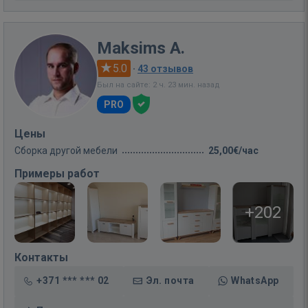
Maksims A.
5.0
·
43 отзывов
Был на сайте: 2 ч. 23 мин. назад
PRO
Цены
Сборка другой мебели
25,00€/час
Примеры работ
+202
Контакты
+371 *** *** 02
Эл. почта
WhatsApp