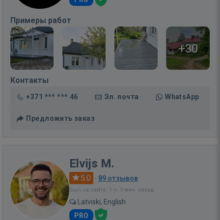
Примеры работ
+30
Контакты
+371 *** *** 46
Эл. почта
WhatsApp
Предложить заказ
Elvijs M.
5.0
·
89 отзывов
Был на сайте: 1 ч. 3 мин. назад
Latviski, English
PRO