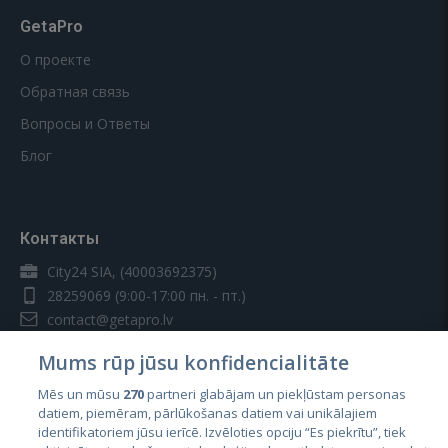
GetaPro
О проекте
Обратная связь
Вопросы и Ответы
Блог
Контакты
City24 SIA, (40003692375)
28259069
(9:00-17:00 пн. - пт.)
contact@getapro.lv
Mums rūp jūsu konfidencialitāte
Mēs un mūsu
270
partneri glabājam un piekļūstam personas
datiem, piemēram, pārlūkošanas datiem vai unikālajiem
identifikatoriem jūsu ierīcē. Izvēloties opciju “Es piekrītu”, tiek
Страны