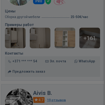
PRO
Цены
Сборка другой мебели
25-50€/час
Примеры работ
+161
Контакты
+371 *** *** 54
Эл. почта
WhatsApp
Предложить заказ
Aivis B.
4.7
·
19 отзывов