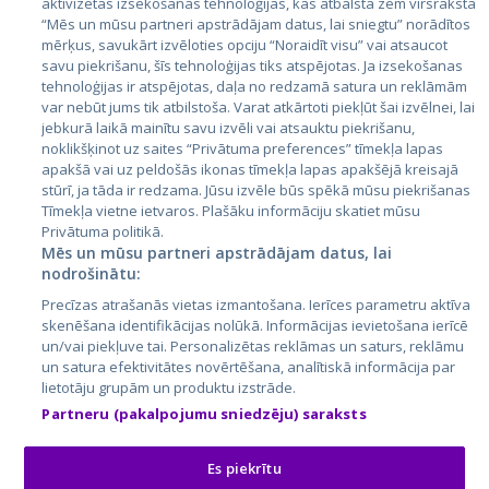
aktivizētas izsekošanas tehnoloģijas, kas atbalsta zem virsraksta
Эстония
“Mēs un mūsu partneri apstrādājam datus, lai sniegtu” norādītos
mērķus, savukārt izvēloties opciju “Noraidīt visu” vai atsaucot
Латвия
savu piekrišanu, šīs tehnoloģijas tiks atspējotas. Ja izsekošanas
tehnoloģijas ir atspējotas, daļa no redzamā satura un reklāmām
Литва
var nebūt jums tik atbilstoša. Varat atkārtoti piekļūt šai izvēlnei, lai
jebkurā laikā mainītu savu izvēli vai atsauktu piekrišanu,
noklikšķinot uz saites “Privātuma preferences” tīmekļa lapas
apakšā vai uz peldošās ikonas tīmekļa lapas apakšējā kreisajā
stūrī, ja tāda ir redzama. Jūsu izvēle būs spēkā mūsu piekrišanas
Tīmekļa vietne ietvaros. Plašāku informāciju skatiet mūsu
Privātuma politikā.
Mēs un mūsu partneri apstrādājam datus, lai
nodrošinātu:
City24.lv
CVbankas.lt
Precīzas atrašanās vietas izmantošana. Ierīces parametru aktīva
City24.ee
Kainos.lt
skenēšana identifikācijas nolūkā. Informācijas ievietošana ierīcē
un/vai piekļuve tai. Personalizētas reklāmas un saturs, reklāmu
GetaPro.lv
Paslaugos.lt
un satura efektivitātes novērtēšana, analītiskā informācija par
GetaPro.ee
auto24.ee
lietotāju grupām un produktu izstrāde.
Skelbiu.lt
KV.ee
Partneru (pakalpojumu sniedzēju) saraksts
Autoplius.lt
Osta.ee
Aruodas.lt
KuldneBörs.ee
Es piekrītu