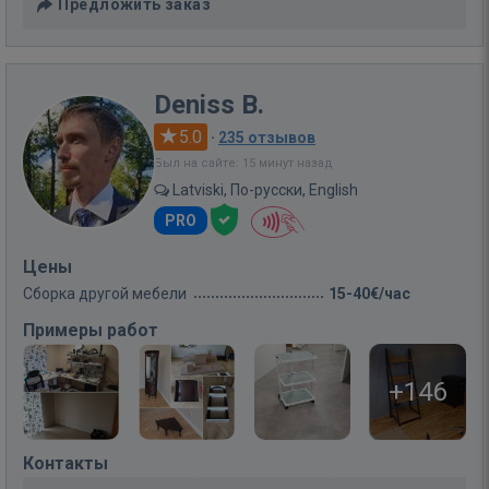
Предложить заказ
Deniss B.
5.0
·
235 отзывов
Был на сайте: 15 минут назад
Latviski, По-русски, English
PRO
Цены
Сборка другой мебели
15-40€/час
Примеры работ
+146
Контакты