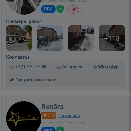
Был на сайте: 6 минут назад
PRO
Примеры работ
+113
Контакты
+371 *** *** 45
Эл. почта
WhatsApp
Предложить заказ
Renārs
5.0
·
1 отзывов
Был на сайте: 1 мес. назад
PRO