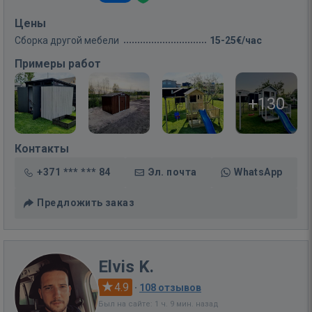
Цены
Сборка другой мебели
15-25€/час
Примеры работ
+130
Контакты
+371 *** *** 84
Эл. почта
WhatsApp
Предложить заказ
Elvis K.
4.9
·
108 отзывов
Был на сайте: 1 ч. 9 мин. назад