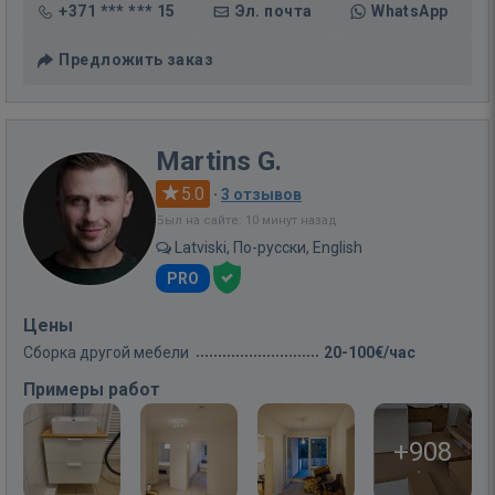
+371 *** *** 15
Эл. почта
WhatsApp
Предложить заказ
Martins G.
5.0
·
3 отзывов
Был на сайте: 10 минут назад
Latviski, По-русски, English
PRO
Цены
Сборка другой мебели
20-100€/час
Примеры работ
+908