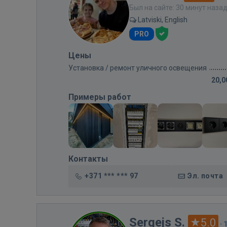
Был на сайте: 30 минут наза
Latviski, English
PRO
Цены
Установка / ремонт уличного освещения
20,0
Примеры работ
Контакты
+371 *** *** 97
Эл. почта
Sergejs S.
5.0
·