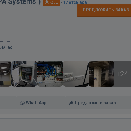
APA Systems")
5.0
·
17 отзывов
ПРЕДЛОЖИТЬ ЗАКАЗ
0€/час
+24
WhatsApp
Предложить заказ