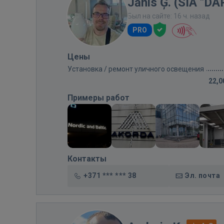
Jānis Ģ. (SIA "D
Был на сайте: 16 ч. назад
PRO
Цены
Установка / ремонт уличного освещения
22,0
Примеры работ
Контакты
+371 *** *** 38
Эл. почта