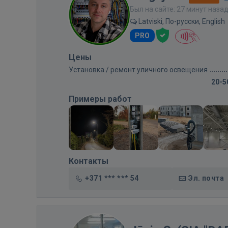
Был на сайте: 27 минут наза
Latviski, По-русски, English
PRO
Цены
Установка / ремонт уличного освещения
20-5
Примеры работ
Контакты
+371 *** *** 54
Эл. почта