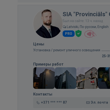
SIA "Provinciāls"
Был на сайте: 13 ч. назад
Latviski, По-русски, English
PRO
Цены
Установка / ремонт уличного освещения
25-3
Примеры работ
Контакты
+371 *** *** 87
Эл. почта