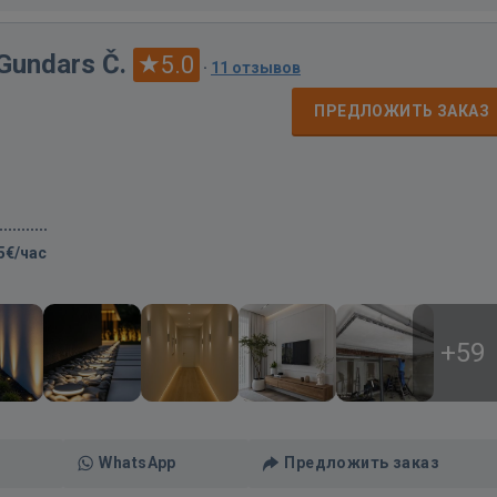
 Gundars Č.
5.0
·
11 отзывов
ПРЕДЛОЖИТЬ ЗАКАЗ
5€/час
+59
WhatsApp
Предложить заказ