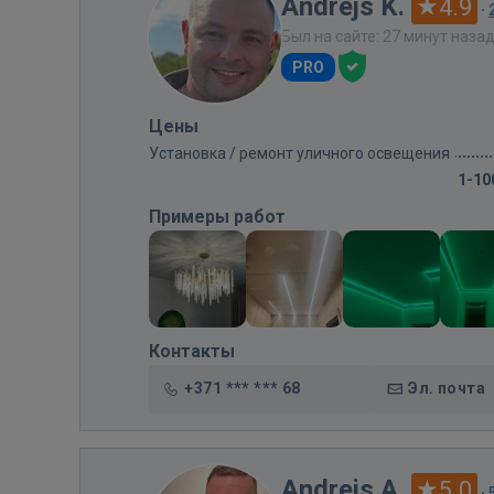
Andrejs K.
4.9
·
Был на сайте: 27 минут наза
PRO
Цены
Установка / ремонт уличного освещения
1-10
Примеры работ
Контакты
+371 *** *** 68
Эл. почта
Andrejs A.
5.0
·