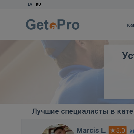
LV
RU
Ка
Ус
Лучшие специалисты в кате
Mārcis L.
5.0
·
9