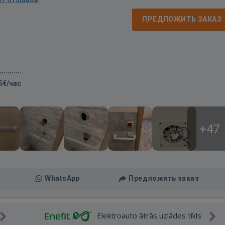
д
ПРЕДЛОЖИТЬ ЗАКАЗ
5€/час
+47
WhatsApp
Предложить заказ
Elektroauto ātrās uzlādes tīkls