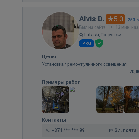
Alvis D.
5.0
·
253 
Был на сайте: 1 ч. 13 мин. на
Latviski, По-русски
PRO
Цены
Установка / ремонт уличного освещения
20,0
Примеры работ
Контакты
+371 *** *** 99
Эл. почта