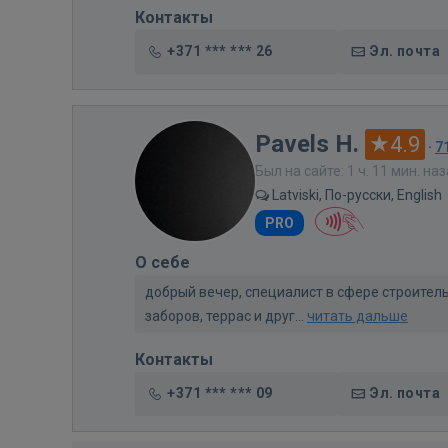
Контакты
+371 *** *** 26
Эл. почта
Pavels H.
4.9
·
7
Был на сайте: 1 ч. 11 мин. на
Latviski, По-русски, English
PRO
О себе
добрый вечер, специалист в сфере строител
заборов, террас и друг...
читать дальше
Контакты
+371 *** *** 09
Эл. почта