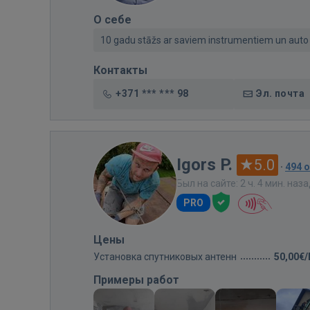
О себе
10 gadu stāžs ar saviem instrumentiem un auto
Контакты
+371 *** *** 98
Эл. почта
Igors P.
5.0
·
494 
Был на сайте: 2 ч. 4 мин. наз
PRO
Цены
Установка спутниковых антенн
50,00€
Примеры работ