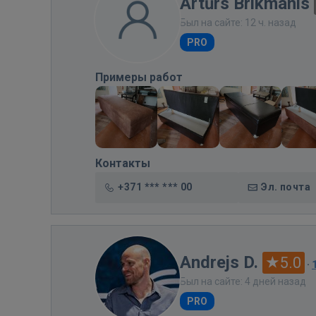
Artūrs Brikmanis
Был на сайте: 12 ч. назад
PRO
Примеры работ
Контакты
+371 *** *** 00
Эл. почта
Andrejs D.
5.0
·
Был на сайте: 4 дней назад
PRO