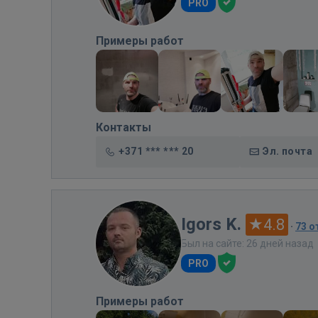
PRO
Примеры работ
Контакты
+371 *** *** 20
Эл. почта
Igors K.
4.8
·
73 
Был на сайте: 26 дней назад
PRO
Примеры работ