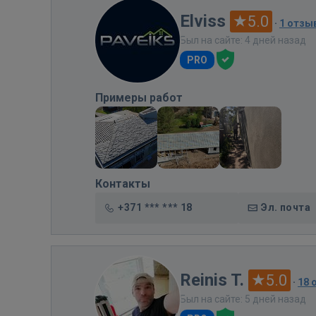
Elviss
5.0
·
1 отзы
Был на сайте: 4 дней назад
PRO
Примеры работ
Контакты
+371 *** *** 18
Эл. почта
Reinis T.
5.0
·
18 
Был на сайте: 5 дней назад