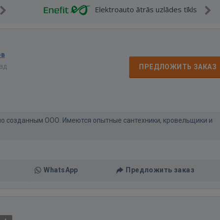
Elektroauto ātrās uzlādes tīkls
ов
зад
ПРЕДЛОЖИТЬ ЗАКАЗ
но созданным ООО. Имеются опытные сантехники, кровельщики и
WhatsApp
Предложить заказ