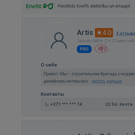
Pieslēdz Enefit elektrību un ietaupi!
Artis
4.0
·
3 отзыв
Был на сайте: 2 ч. 21 мин. на
PRO
О себе
Привет. Мы — строительная бригада с недав
дизайнеры интерьеро...
читать дальше
Контакты
+371 *** *** 14
Эл. почта