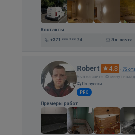
Контакты
+371 *** *** 24
Эл. почта
Robert
4.8
·
75 от
Был на сайте: 33 минут наза
По-русски
PRO
Примеры работ