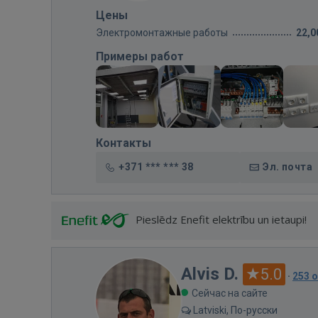
Цены
Электромонтажные работы
22,0
Примеры работ
Контакты
+371 *** *** 38
Эл. почта
Pieslēdz Enefit elektrību un ietaupi!
Alvis D.
5.0
·
253 
Сейчас на сайте
Latviski, По-русски