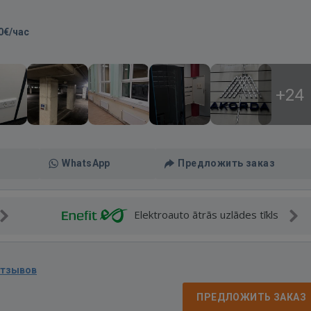
0€/час
+24
WhatsApp
Предложить заказ
Elektroauto ātrās uzlādes tīkls
отзывов
ПРЕДЛОЖИТЬ ЗАКАЗ