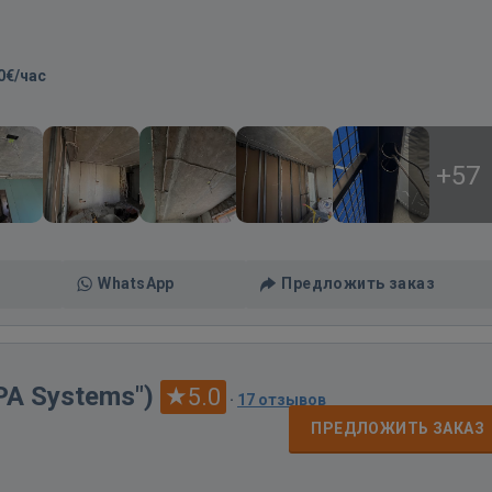
0€/час
+57
WhatsApp
Предложить заказ
APA Systems")
5.0
·
17 отзывов
ПРЕДЛОЖИТЬ ЗАКАЗ