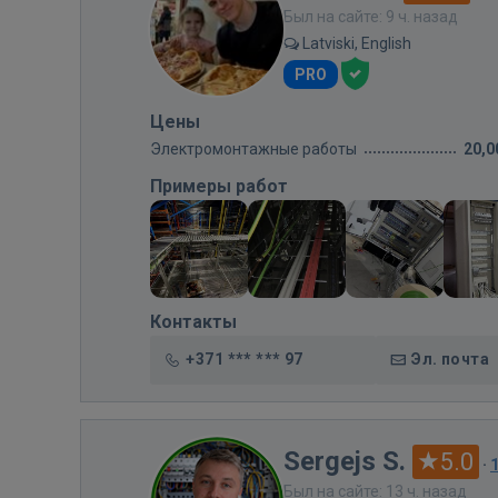
Был на сайте: 9 ч. назад
Latviski, English
PRO
Цены
Электромонтажные работы
20,0
Примеры работ
Контакты
+371 *** *** 97
Эл. почта
Sergejs S.
5.0
·
Был на сайте: 13 ч. назад