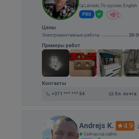
Latviski, По-русски, English
PRO
Цены
Электромонтажные работы
20-3
Примеры работ
Контакты
+371 *** *** 54
Эл. почта
Andrejs K.
4.9
·
Сейчас на сайте