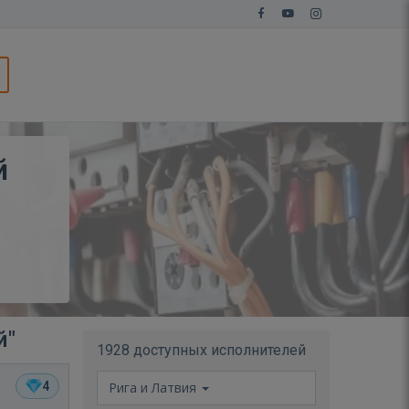
й
й"
1928 доступных исполнителей
4
Рига и Латвия