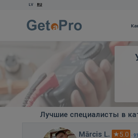
LV
RU
Ка
Лучшие специалисты в ка
Mārcis L.
5.0
·
9