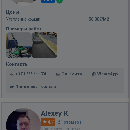
Цены
Утепление крыши
50,00€/M2
Примеры работ
Контакты
+371 *** *** 74
Эл. почта
WhatsApp
Предложить заказ
Alexey K.
4.7
·
21 отзывов
Был на сайте: 5 ч. назад