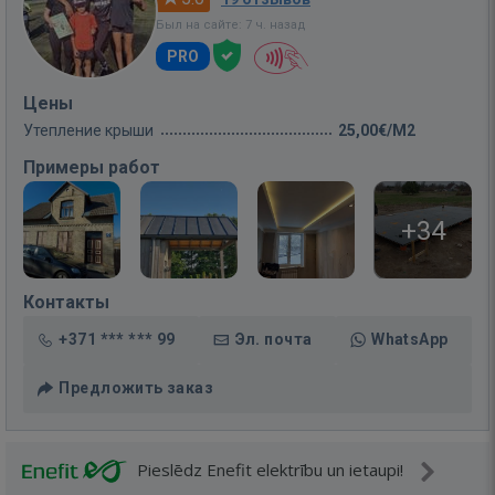
Был на сайте: 7 ч. назад
PRO
Цены
Утепление крыши
25,00€/M2
Примеры работ
+34
Контакты
+371 *** *** 99
Эл. почта
WhatsApp
Предложить заказ
Pieslēdz Enefit elektrību un ietaupi!