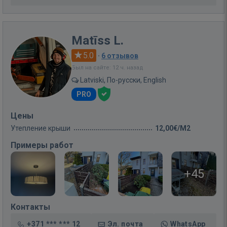
Matīss L.
5.0
·
6 отзывов
Был на сайте: 12 ч. назад
Latviski, По-русски, English
PRO
Цены
Утепление крыши
12,00€/M2
Примеры работ
+45
Контакты
+371 *** *** 12
Эл. почта
WhatsApp