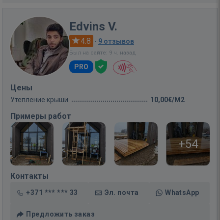
Edvins V.
4.8
·
9 отзывов
Был на сайте: 9 ч. назад
PRO
Цены
Утепление крыши
10,00€/M2
Примеры работ
+54
Контакты
+371 *** *** 33
Эл. почта
WhatsApp
Предложить заказ