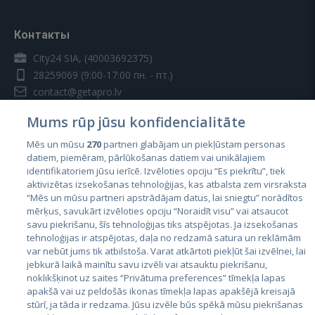
Контакты
City24 SIA, (40003692375)
28259069
(9:00-17:00 пн. - пт.)
contact@getapro.lv
Mums rūp jūsu konfidencialitāte
Mēs un mūsu
270
partneri glabājam un piekļūstam personas
datiem, piemēram, pārlūkošanas datiem vai unikālajiem
identifikatoriem jūsu ierīcē. Izvēloties opciju “Es piekrītu”, tiek
Страны
aktivizētas izsekošanas tehnoloģijas, kas atbalsta zem virsraksta
Эстония
“Mēs un mūsu partneri apstrādājam datus, lai sniegtu” norādītos
mērķus, savukārt izvēloties opciju “Noraidīt visu” vai atsaucot
Латвия
savu piekrišanu, šīs tehnoloģijas tiks atspējotas. Ja izsekošanas
tehnoloģijas ir atspējotas, daļa no redzamā satura un reklāmām
Литва
var nebūt jums tik atbilstoša. Varat atkārtoti piekļūt šai izvēlnei, lai
jebkurā laikā mainītu savu izvēli vai atsauktu piekrišanu,
noklikšķinot uz saites “Privātuma preferences” tīmekļa lapas
apakšā vai uz peldošās ikonas tīmekļa lapas apakšējā kreisajā
stūrī, ja tāda ir redzama. Jūsu izvēle būs spēkā mūsu piekrišanas