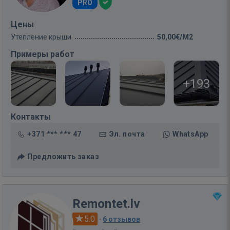
PRO
Цены
Утепление крыши
50,00€/M2
Примеры работ
+193
Контакты
+371 *** *** 47
Эл. почта
WhatsApp
Предложить заказ
Remontet.lv
5.0
·
6 отзывов