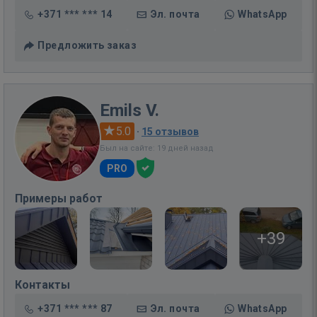
+371 *** *** 14
Эл. почта
WhatsApp
Предложить заказ
Emils V.
5.0
·
15 отзывов
Был на сайте: 19 дней назад
PRO
Примеры работ
+39
Контакты
+371 *** *** 87
Эл. почта
WhatsApp