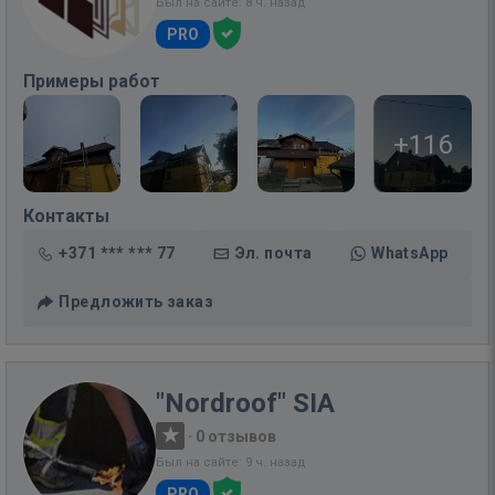
Был на сайте: 8 ч. назад
PRO
Примеры работ
+116
Контакты
+371 *** *** 77
Эл. почта
WhatsApp
Предложить заказ
"Nordroof" SIA
·
0 отзывов
Был на сайте: 9 ч. назад
PRO