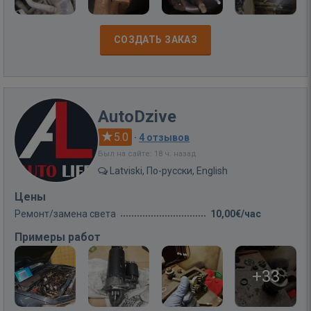
СОЗДАТЬ ЗАКАЗ
AutoDzive
5.0
·
4 отзывов
Был на сайте: 18 ч. назад
Latviski, По-русски, English
Цены
Ремонт/замена света
10,00€/час
Примеры работ
+33