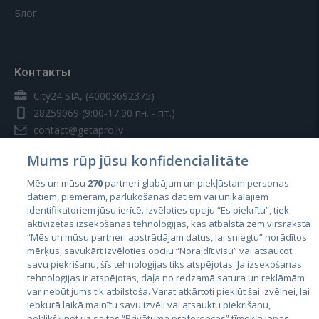
Блог
Контакты
City24 SIA, (40003692375)
28259069
(9:00-17:00 пн. - пт.)
contact@getapro.lv
Mums rūp jūsu konfidencialitāte
Mēs un mūsu
270
partneri glabājam un piekļūstam personas
datiem, piemēram, pārlūkošanas datiem vai unikālajiem
identifikatoriem jūsu ierīcē. Izvēloties opciju “Es piekrītu”, tiek
Страны
aktivizētas izsekošanas tehnoloģijas, kas atbalsta zem virsraksta
Эстония
“Mēs un mūsu partneri apstrādājam datus, lai sniegtu” norādītos
mērķus, savukārt izvēloties opciju “Noraidīt visu” vai atsaucot
Латвия
savu piekrišanu, šīs tehnoloģijas tiks atspējotas. Ja izsekošanas
tehnoloģijas ir atspējotas, daļa no redzamā satura un reklāmām
Литва
var nebūt jums tik atbilstoša. Varat atkārtoti piekļūt šai izvēlnei, lai
jebkurā laikā mainītu savu izvēli vai atsauktu piekrišanu,
noklikšķinot uz saites “Privātuma preferences” tīmekļa lapas