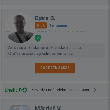
Ojārs B.
5.0
·
1 отзывов
Был на сайте: 2 года, 6 месяцев назад
Veicu visu elektriskos un elektroniskos remontus.
Kā arī veicu auto diagnostiku un remontus.
СОЗДАТЬ ЗАКАЗ
Pieslēdz Enefit elektrību un ietaupi!
Mārtiņš V.