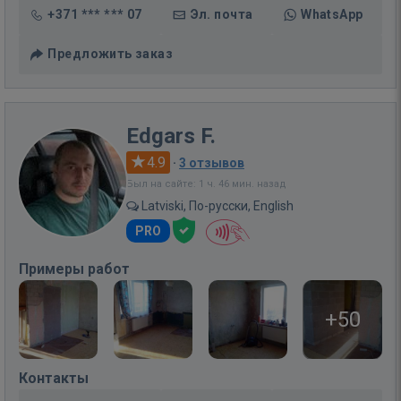
+371 *** *** 07
Эл. почта
WhatsApp
Предложить заказ
Edgars F.
4.9
·
3 отзывов
Был на сайте: 1 ч. 46 мин. назад
Latviski, По-русски, English
PRO
Примеры работ
+50
Контакты