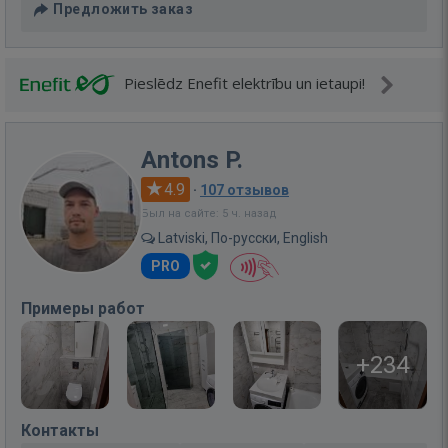
Предложить заказ
Pieslēdz Enefit elektrību un ietaupi!
Antons P.
4.9
·
107 отзывов
Был на сайте: 5 ч. назад
Latviski, По-русски, English
PRO
Примеры работ
+234
Контакты