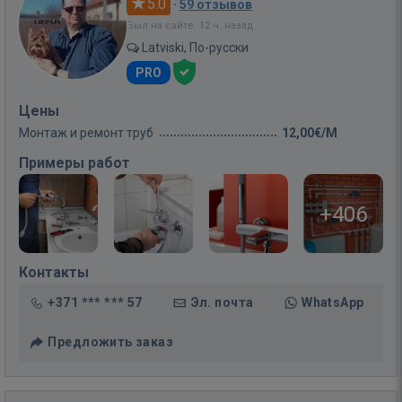
5.0
·
59 отзывов
Был на сайте: 12 ч. назад
Latviski, По-русски
PRO
Цены
Монтаж и ремонт труб
12,00€/M
Примеры работ
+406
Контакты
+371 *** *** 57
Эл. почта
WhatsApp
Предложить заказ