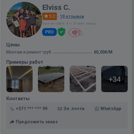
Elviss C.
5.0
·
19 отзывов
Был на сайте: 4 ч. 31 мин. назад
PRO
Цены
Монтаж и ремонт труб
65,00€/M
Примеры работ
+34
Контакты
+371 *** *** 99
Эл. почта
WhatsApp
Предложить заказ