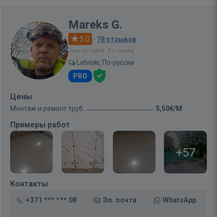
Mareks G.
5.0
·
78 отзывов
Был на сайте: 9 ч. назад
Latviski, По-русски
PRO
Цены
Монтаж и ремонт труб
5,50€/M
Примеры работ
+57
Контакты
+371 *** *** 08
Эл. почта
WhatsApp