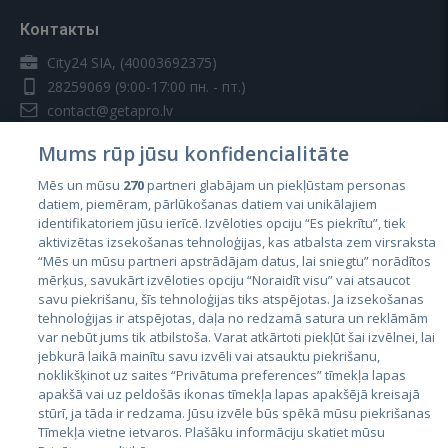
Контакты
City24 SIA, (40003692375)
28259069
(9:00-17:00 пн. - пт.)
contact@getapro.lv
Mums rūp jūsu konfidencialitāte
Mēs un mūsu
270
partneri glabājam un piekļūstam personas
datiem, piemēram, pārlūkošanas datiem vai unikālajiem
identifikatoriem jūsu ierīcē. Izvēloties opciju “Es piekrītu”, tiek
Страны
aktivizētas izsekošanas tehnoloģijas, kas atbalsta zem virsraksta
Эстония
“Mēs un mūsu partneri apstrādājam datus, lai sniegtu” norādītos
mērķus, savukārt izvēloties opciju “Noraidīt visu” vai atsaucot
Латвия
savu piekrišanu, šīs tehnoloģijas tiks atspējotas. Ja izsekošanas
tehnoloģijas ir atspējotas, daļa no redzamā satura un reklāmām
Литва
var nebūt jums tik atbilstoša. Varat atkārtoti piekļūt šai izvēlnei, lai
jebkurā laikā mainītu savu izvēli vai atsauktu piekrišanu,
noklikšķinot uz saites “Privātuma preferences” tīmekļa lapas
apakšā vai uz peldošās ikonas tīmekļa lapas apakšējā kreisajā
stūrī, ja tāda ir redzama. Jūsu izvēle būs spēkā mūsu piekrišanas
Tīmekļa vietne ietvaros. Plašāku informāciju skatiet mūsu