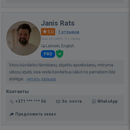
Janis Rats
5.0
·
1 отзывов
Был на сайте: 9 ч. назад
Latviski, English
PRO
Veicu būvdarbu tāmēšanu, objektu apsekošanu, mitruma
cēloņu izpēti, visa veida būvdarbus sākot no pamatiem līdz
atslēgai...
читать дальше
Контакты
+371 *** *** 56
Эл. почта
WhatsApp
Предложить заказ