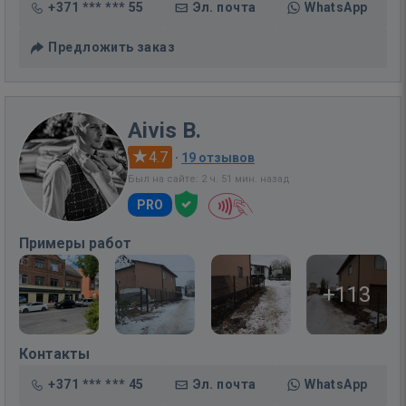
+371 *** *** 55
Эл. почта
WhatsApp
Предложить заказ
Aivis B.
4.7
·
19 отзывов
Был на сайте: 2 ч. 51 мин. назад
PRO
Примеры работ
+113
Контакты
+371 *** *** 45
Эл. почта
WhatsApp