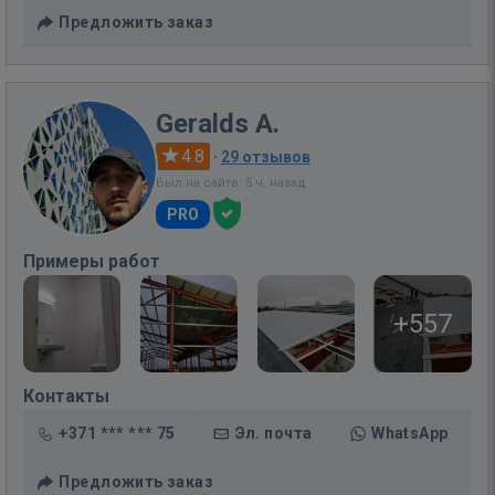
Предложить заказ
Geralds A.
4.8
·
29 отзывов
Был на сайте: 5 ч. назад
PRO
Примеры работ
+557
Контакты
+371 *** *** 75
Эл. почта
WhatsApp
Предложить заказ