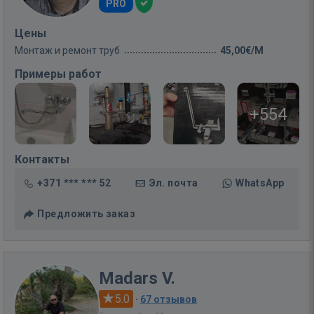
PRO
Цены
Монтаж и ремонт труб
45,00€/M
Примеры работ
+554
Контакты
+371 *** *** 52
Эл. почта
WhatsApp
Предложить заказ
Madars V.
5.0
·
67 отзывов